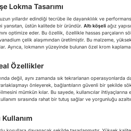
öşe Lokma Tasarımı
uzun yıllardır edindiği tecrübe ile dayanıklılık ve performan
 yansıtan, üstün kalitede bir üründür.
Altı köşeli
ağız yapısı
ını optimize eder. Bu özellik, özellikle hassas parçaların s
nadium çelik alaşımından üretilmiştir. Bu malzeme, yükse
lar. Ayrıca, lokmanın yüzeyinde bulunan özel krom kaplama
eal Özellikler
nda değil, aynı zamanda sık tekrarlanan operasyonlarda da 
arlaklaşmayı önleyerek, bağlantıların güvenli bir şekilde sö
abilmesini mümkün kılar. Bu sayede, kullanıcılar ihtiyaçlarına
llanım sırasında rahat bir tutuş sağlar ve yorgunluğu azaltır
ü Kullanım
 koşullara dayanacak şekilde tasarlanmıştır. Yüksek kalite