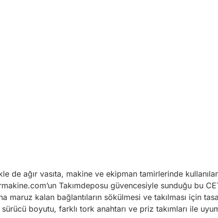
kle de ağır vasıta, makine ve ekipman tamirlerinde kullanıl
 Birmakine.com’un Takımdeposu güvencesiyle sunduğu bu CET
a maruz kalan bağlantıların sökülmesi ve takılması için tasa
rücü boyutu, farklı tork anahtarı ve priz takımları ile uyuml