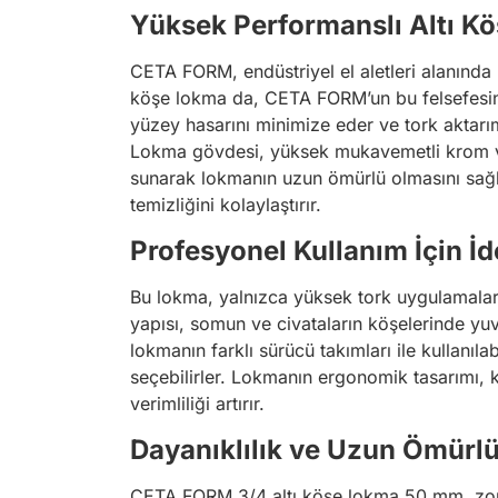
Yüksek Performanslı Altı K
CETA FORM, endüstriyel el aletleri alanında 
köşe lokma da, CETA FORM’un bu felsefesini
yüzey hasarını minimize eder ve tork aktarım
Lokma gövdesi, yüksek mukavemetli krom va
sunarak lokmanın uzun ömürlü olmasını sağ
temizliğini kolaylaştırır.
Profesyonel Kullanım İçin İd
Bu lokma, yalnızca yüksek tork uygulamaları
yapısı, somun ve civataların köşelerinde yuv
lokmanın farklı sürücü takımları ile kullanıl
seçebilirler. Lokmanın ergonomik tasarımı, ku
verimliliği artırır.
Dayanıklılık ve Uzun Ömürl
CETA FORM 3/4 altı köşe lokma 50 mm, zorlu