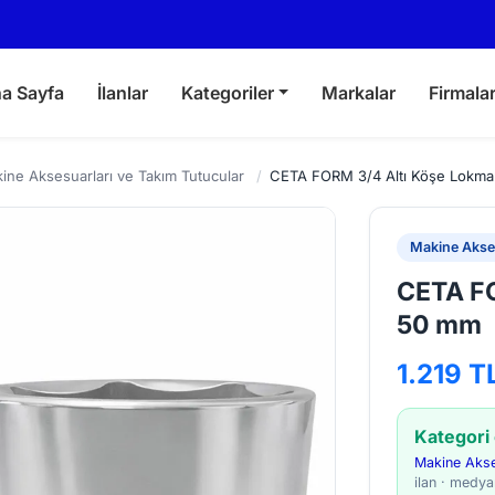
a Sayfa
İlanlar
Kategoriler
Markalar
Firmala
ine Aksesuarları ve Takım Tutucular
/
CETA FORM 3/4 Altı Köşe Lokm
Makine Akses
CETA FO
50 mm
1.219 T
Kategori
Makine Akse
ilan · medy