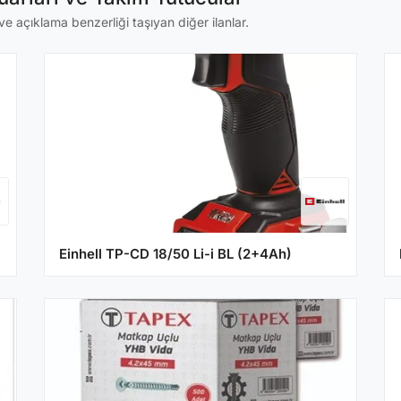
açıklama benzerliği taşıyan diğer ilanlar.
Einhell TP-CD 18/50 Li-i BL (2+4Ah)