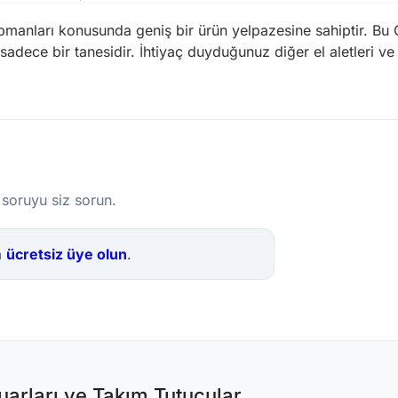
kipmanları konusunda geniş bir ürün yelpazesine sahiptir. B
sadece bir tanesidir. İhtiyaç duyduğunuz diğer el aletleri v
 soruyu siz sorun.
a
ücretsiz üye olun
.
arları ve Takım Tutucular