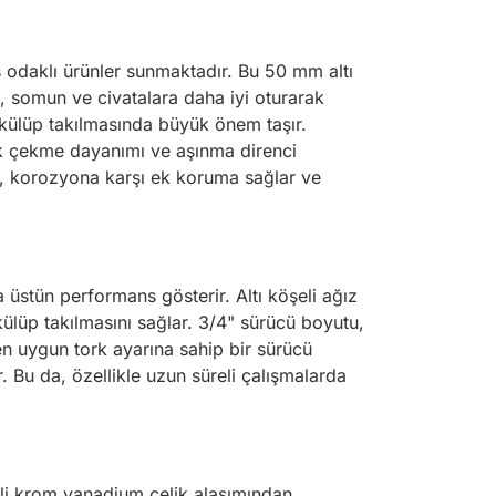
s odaklı ürünler sunmaktadır. Bu 50 mm altı
, somun ve civatalara daha iyi oturarak
ökülüp takılmasında büyük önem taşır.
k çekme dayanımı ve aşınma direnci
, korozyona karşı ek koruma sağlar ve
üstün performans gösterir. Altı köşeli ağız
külüp takılmasını sağlar. 3/4" sürücü boyutu,
 en uygun tork ayarına sahip bir sürücü
. Bu da, özellikle uzun süreli çalışmalarda
li krom vanadium çelik alaşımından