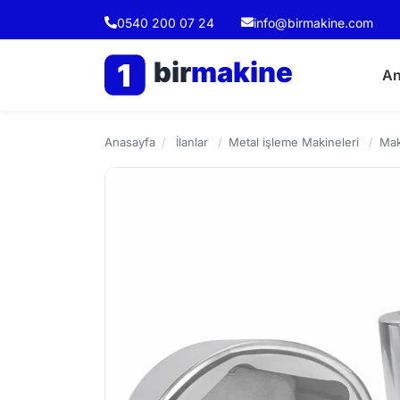
0540 200 07 24
info@birmakine.com
bir
makine
1
An
Anasayfa
/
İlanlar
/
Metal işleme Makineleri
/
Mak