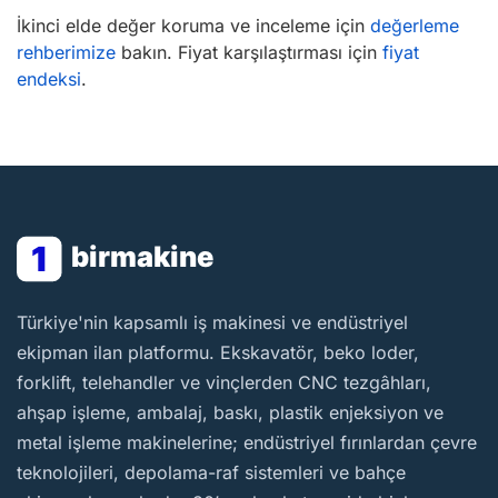
İkinci elde değer koruma ve inceleme için
değerleme
rehberimize
bakın. Fiyat karşılaştırması için
fiyat
endeksi
.
1
birmakine
BirMakine
Türkiye'nin kapsamlı iş makinesi ve endüstriyel
ekipman ilan platformu. Ekskavatör, beko loder,
forklift, telehandler ve vinçlerden CNC tezgâhları,
ahşap işleme, ambalaj, baskı, plastik enjeksiyon ve
metal işleme makinelerine; endüstriyel fırınlardan çevre
teknolojileri, depolama-raf sistemleri ve bahçe