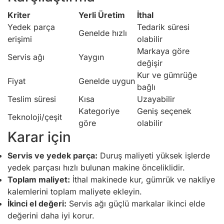
Kriter
Yerli Üretim
İthal
Yedek parça
Tedarik süresi
Genelde hızlı
erişimi
olabilir
Markaya göre
Servis ağı
Yaygın
değişir
Kur ve gümrüğe
Fiyat
Genelde uygun
bağlı
Teslim süresi
Kısa
Uzayabilir
Kategoriye
Geniş seçenek
Teknoloji/çeşit
göre
olabilir
Karar için
Servis ve yedek parça:
Duruş maliyeti yüksek işlerde
yedek parçası hızlı bulunan makine önceliklidir.
Toplam maliyet:
İthal makinede kur, gümrük ve nakliye
kalemlerini toplam maliyete ekleyin.
İkinci el değeri:
Servis ağı güçlü markalar ikinci elde
değerini daha iyi korur.