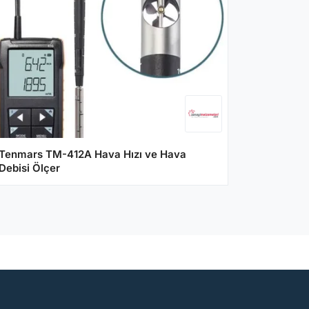
Tenmars TM-412A Hava Hızı ve Hava
Debisi Ölçer