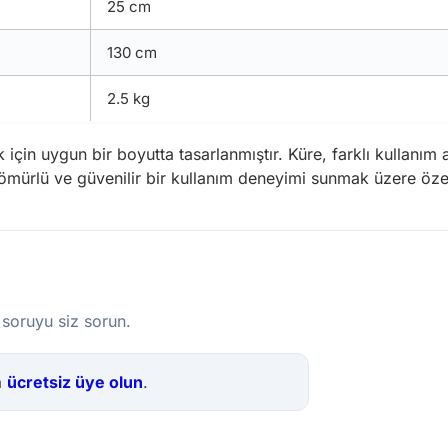
25 cm
130 cm
2.5 kg
çin uygun bir boyutta tasarlanmıştır. Küre, farklı kullanım ala
ömürlü ve güvenilir bir kullanım deneyimi sunmak üzere özenl
 soruyu siz sorun.
a
ücretsiz üye olun
.