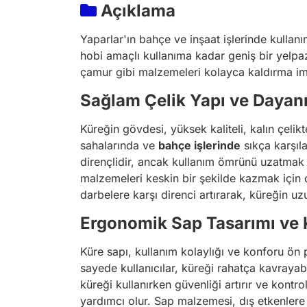
Açıklama
Yaparlar'ın bahçe ve inşaat işlerinde kullanım
hobi amaçlı kullanıma kadar geniş bir yelpaz
çamur gibi malzemeleri kolayca kaldırma im
Sağlam Çelik Yapı ve Dayanı
Küreğin gövdesi, yüksek kaliteli, kalın çelik
sahalarında ve
bahçe işlerinde
sıkça karşıl
dirençlidir, ancak kullanım ömrünü uzatmak i
malzemeleri keskin bir şekilde kazmak için op
darbelere karşı direnci artırarak, küreğin u
Ergonomik Sap Tasarımı ve K
Küre sapı, kullanım kolaylığı ve konforu ön p
sayede kullanıcılar, küreği rahatça kavrayabi
küreği kullanırken güvenliği artırır ve kontro
yardımcı olur. Sap malzemesi, dış etkenlere