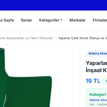
a Sayfa
İlanlar
Kategoriler
Markalar
Firmala
ine Aksesuarları ve Takım Tutucular
/
Yaparlar Çelik Kürek (Bahçe ve İ
Makine Akses
Yaparla
İnşaat K
19 TL
Kategori
Makine Akse
ilan · medy