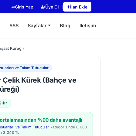
Giriş Yap
Üye Ol
İlan Ekle
r
SSS
Sayfalar
Blog
İletişim
nşaat Küreği)
uarları ve Takım Tutucular
r Çelik Kürek (Bahçe ve
üreği)
Sıfır
 ortalamasından %99 daha avantajlı
suarları ve Takım Tutucular
kategorisinde 8.683
an
2.243 TL