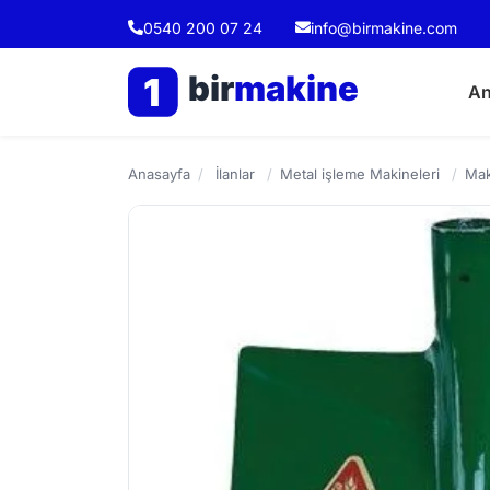
0540 200 07 24
info@birmakine.com
bir
makine
1
An
Anasayfa
/
İlanlar
/
Metal işleme Makineleri
/
Mak