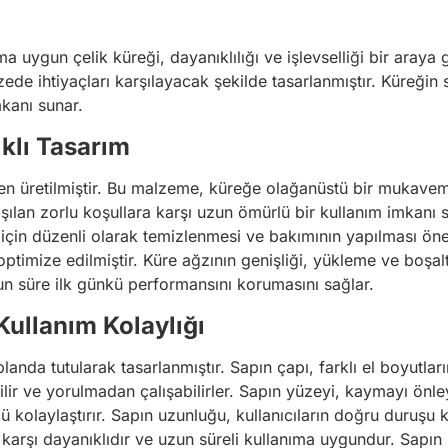
a uygun çelik küreği, dayanıklılığı ve işlevselliği bir araya g
ede ihtiyaçları karşılayacak şekilde tasarlanmıştır. Küreğin 
kanı sunar.
klı Tasarım
ten üretilmiştir. Bu malzeme, küreğe olağanüstü bir mukaveme
aşılan zorlu koşullara karşı uzun ömürlü bir kullanım imkanı
çin düzenli olarak temizlenmesi ve bakımının yapılması öneri
timize edilmiştir. Küre ağzının genişliği, yükleme ve boşaltm
zun süre ilk günkü performansını korumasını sağlar.
ullanım Kolaylığı
landa tutularak tasarlanmıştır. Sapın çapı, farklı el boyutla
lir ve yorulmadan çalışabilirler. Sapın yüzeyi, kaymayı önleyi
lü kolaylaştırır. Sapın uzunluğu, kullanıcıların doğru duruşu 
 karşı dayanıklıdır ve uzun süreli kullanıma uygundur. Sapın