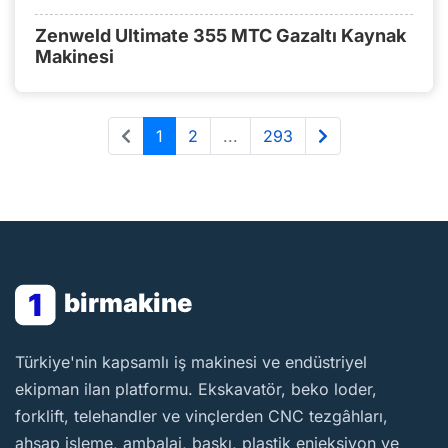
Zenweld Ultimate 355 MTC Gazaltı Kaynak
Makinesi
1
2
...
293
1
birmakine
BirMakine
Türkiye'nin kapsamlı iş makinesi ve endüstriyel
ekipman ilan platformu. Ekskavatör, beko loder,
forklift, telehandler ve vinçlerden CNC tezgâhları,
ahşap işleme, ambalaj, baskı, plastik enjeksiyon ve