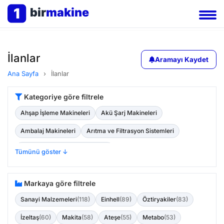
1
bir
makine
İlanlar
Aramayı Kaydet
Ana Sayfa
›
İlanlar
Kategoriye göre filtrele
Ahşap İşleme Makineleri
Akü Şarj Makineleri
Ambalaj Makineleri
Arıtma ve Filtrasyon Sistemleri
Atık Yönetimi ve Geri Dönüşüm
Tümünü göster ↓
Bahçe Makinaları ve Ekipmanları
Basınçlı Hava Teknolojisi
Markaya göre filtrele
Baskı Matbaa Makinaları ve Ekipmanları
Sanayi Malzemeleri
(118)
Einhell
(89)
Öztiryakiler
(83)
Boru Temizleme Makineleri
İzeltaş
(60)
Makita
(58)
Ateşe
(55)
Metabo
(53)
Cam ve Seramik İşleme Makineleri