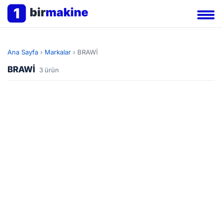
1
bir
makine
Ana Sayfa
›
Markalar
›
BRAWİ
BRAWİ
3 ürün