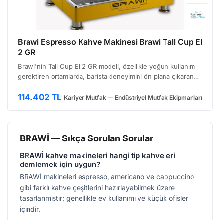
Brawi Espresso Kahve Makinesi Brawi Tall Cup El
2 GR
Brawi'nin Tall Cup El 2 GR modeli, özellikle yoğun kullanım
gerektiren ortamlarda, barista deneyimini ön plana çıkaran
bir profesyonel espresso makinesi. Göz alıcı sarı rengi ve
klasik tasarımlı paslanmaz çelik gövdesiyl…
114.402 TL
Kariyer Mutfak — Endüstriyel Mutfak Ekipmanları
BRAWİ — Sıkça Sorulan Sorular
BRAWİ kahve makineleri hangi tip kahveleri
demlemek için uygun?
BRAWİ makineleri espresso, americano ve cappuccino
gibi farklı kahve çeşitlerini hazırlayabilmek üzere
tasarlanmıştır; genellikle ev kullanımı ve küçük ofisler
içindir.