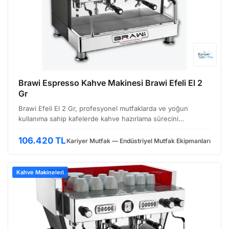
Brawi Espresso Kahve Makinesi Brawi Efeli El 2
Gr
Brawi Efeli El 2 Gr, profesyonel mutfaklarda ve yoğun
kullanıma sahip kafelerde kahve hazırlama sürecini
verimliliğe taşıyan, İtalyan yapımı bir espresso makinesi.
Tasarımıyla dikkat çeken bu model, hem estetik hem de fo…
106.420 TL
Kariyer Mutfak — Endüstriyel Mutfak Ekipmanları
Kahve Makineleri