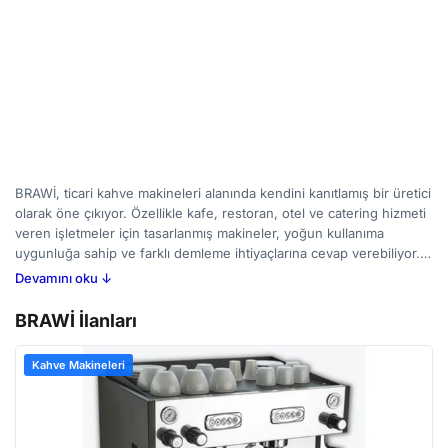
BRAWİ, ticari kahve makineleri alanında kendini kanıtlamış bir üretici
olarak öne çıkıyor. Özellikle kafe, restoran, otel ve catering hizmeti
veren işletmeler için tasarlanmış makineler, yoğun kullanıma
uygunluğa sahip ve farklı demleme ihtiyaçlarına cevap verebiliyor.
BRAWİ makinelerinde sıcak su hazırlama özelliği, çiftli gruplu
Devamını oku ↓
seçenekler ve kolay kullanım imkanı gibi detaylar bulunabiliyor.
Kahve çekirdeği öğütme kapasitesi, ısı stabilizasyonu ve temizlik
BRAWİ İlanları
süreçleri alıcıların dikkat etmesi gereken noktalar arasında yer
alıyor. BirMakine’de BRAWİ marka makinelerin ilanlarını inceleyerek,
Kahve Makineleri
yeni veya ikinci el seçenekler arasından işletmenize uygun olanı
bulabilirsiniz.