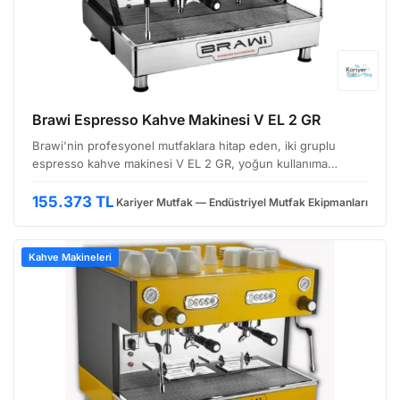
Brawi Espresso Kahve Makinesi V EL 2 GR
Brawi'nin profesyonel mutfaklara hitap eden, iki gruplu
espresso kahve makinesi V EL 2 GR, yoğun kullanıma
uygun, dayanıklı yapısıyla dikkat çekiyor. Özellikle küçük ve
orta ölçekli kafelere, otellere veya restoranlara i…
155.373 TL
Kariyer Mutfak — Endüstriyel Mutfak Ekipmanları
Kahve Makineleri