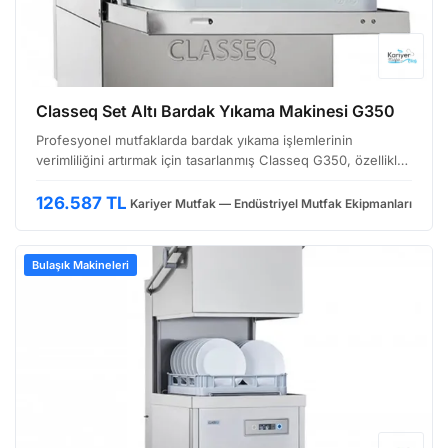
Classeq Set Altı Bardak Yıkama Makinesi G350
Profesyonel mutfaklarda bardak yıkama işlemlerinin
verimliliğini artırmak için tasarlanmış Classeq G350, özellikle
yoğun kullanıma uygun, kompakt boyutlu bir bardak yıkama
makinesidir. Yüksek performansı ve kullanıcı dos…
126.587 TL
Kariyer Mutfak — Endüstriyel Mutfak Ekipmanları
Bulaşık Makineleri