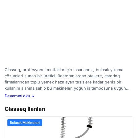
Classeq, profesyonel mutfaklar için tasarlanmış bulaşık yıkama
çözümleri sunan bir üretici. Restoranlardan otellere, catering
firmalarından toplu yemek hazırlayan tesislere kadar geniş bir
kullanım alanına sahip bu makineler, yoğun iş temposuna uygun
şekilde tasarlanmıştır. Classeq bulaşık makineleri, tabak, bardak,
Devamını oku ↓
çatal-bıçak gibi mutfak gereçlerini hızlı ve hijyenik bir şekilde
yıkama imkanı sunar. Kullanıcılar genellikle kapasite, enerji
Classeq İlanları
verimliliği, su tasarrufu ve kullanım kolaylığı gibi özelliklere dikkat
ederek seçim yaparlar. BirMakine'de yer alan Classeq ilanlarını
Bulaşık Makineleri
inceleyerek, farklı modelleri karşılaştırabilir ve ihtiyaçlarınıza en
uygun seçeneği bulabilirsiniz.