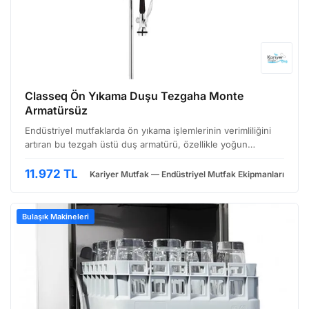
Classeq Ön Yıkama Duşu Tezgaha Monte
Armatürsüz
Endüstriyel mutfaklarda ön yıkama işlemlerinin verimliliğini
artıran bu tezgah üstü duş armatürü, özellikle yoğun
kullanıma sahip restoranlar, oteller ve catering firmaları için
tasarlanmıştır. Görüntüde de görüleceği üz…
11.972 TL
Kariyer Mutfak — Endüstriyel Mutfak Ekipmanları
Bulaşık Makineleri