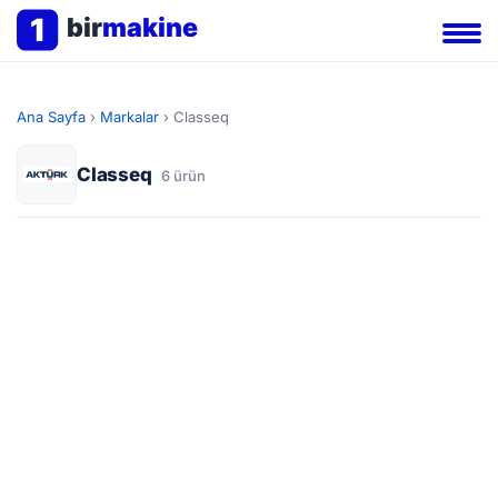
1
bir
makine
Ana Sayfa
›
Markalar
›
Classeq
Classeq
6 ürün