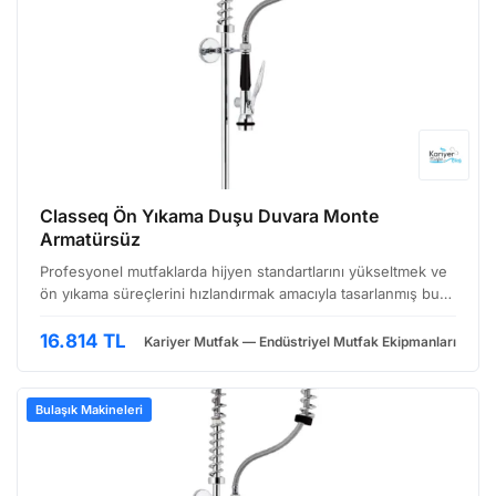
Classeq Ön Yıkama Duşu Duvara Monte
Armatürsüz
Profesyonel mutfaklarda hijyen standartlarını yükseltmek ve
ön yıkama süreçlerini hızlandırmak amacıyla tasarlanmış bu
duvara monte duş armatürü, özellikle yüksek hacimli bulaşık
yıkama operasyonları için ideal bir çözüm…
16.814 TL
Kariyer Mutfak — Endüstriyel Mutfak Ekipmanları
Bulaşık Makineleri