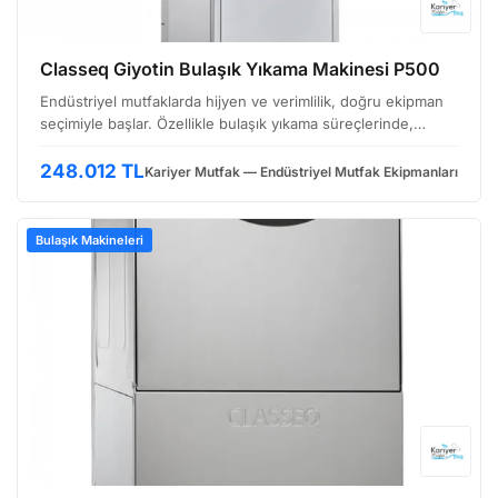
Classeq Giyotin Bulaşık Yıkama Makinesi P500
Endüstriyel mutfaklarda hijyen ve verimlilik, doğru ekipman
seçimiyle başlar. Özellikle bulaşık yıkama süreçlerinde,
yüksek hacimli ve yoğun kullanıma uygun makineler olmazsa
olmazdır. Bu noktada, Danimarka menşeili Clas…
248.012 TL
Kariyer Mutfak — Endüstriyel Mutfak Ekipmanları
Bulaşık Makineleri