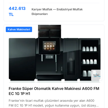
Özellikle otellerde, restoranlarda, kafelerde ve ofislerde
yüksek hacimli kahve servisi ihtiyacını karşılamak üz…
442.613
Kariyer Mutfak — Endüstriyel Mutfak
TL
Ekipmanları
Kahve Makineleri
Franke Süper Otomatik Kahve Makinesi A600 FM
EC 1G 1P H1
Franke'nin ticari mutfak çözümleri arasında yer alan A600
FM EC 1G 1P H1 modeli, yoğun kullanıma uygun, üst düzey