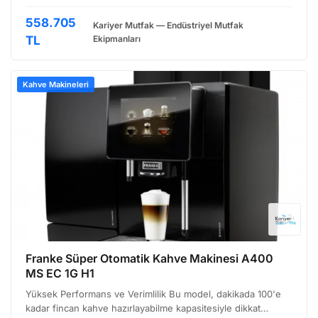
bir süper otomatik kahve makinesidir. Özellikle ofisler,
oteller, restoranlar ve diğer işletmeler için tas…
558.705
Kariyer Mutfak — Endüstriyel Mutfak
TL
Ekipmanları
Kahve Makineleri
Franke Süper Otomatik Kahve Makinesi A400
MS EC 1G H1
Yüksek Performans ve Verimlilik Bu model, dakikada 100'e
kadar fincan kahve hazırlayabilme kapasitesiyle dikkat