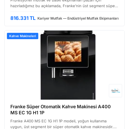
Profesyonel mutfak ve baskı ekipmanları pazarı için
hazırladığımız bu açıklamada, Franke’nin üst segment süper
otomatik kahve makinesi A800 FM EC 1G 1P H1'i detaylıca
inceleyeceğiz. Bu makine, yoğun kullanıma sahip ortam…
816.331 TL
Kariyer Mutfak — Endüstriyel Mutfak Ekipmanları
Kahve Makineleri
Franke Süper Otomatik Kahve Makinesi A400
MS EC 1G H1 1P
Franke A400 MS EC 1G H1 1P modeli, yoğun kullanıma
uygun, üst segment bir süper otomatik kahve makinesidir.