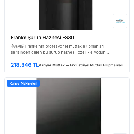
Franke Şurup Haznesi FS30
पीएफआई Franke’nin profesyonel mutfak ekipmanları
serisinden gelen bu şurup haznesi, özellikle yoğun
kullanıma uygun, dayanıklı ve hijyenik bir çözümdür. Gıda
hazırlama süreçlerinde sıkça kullanılan şurupların, sosların
218.846 TL
Kariyer Mutfak — Endüstriyel Mutfak Ekipmanları
v…
Kahve Makineleri