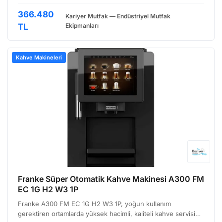
çekiyor. Çift öğütme ünitesi sayesinde her fincan için taze
ve homojen öğütülmüş kahve sağlanır. Bu da kahve…
366.480
Kariyer Mutfak — Endüstriyel Mutfak
TL
Ekipmanları
Kahve Makineleri
Franke Süper Otomatik Kahve Makinesi A300 FM
EC 1G H2 W3 1P
Franke A300 FM EC 1G H2 W3 1P, yoğun kullanım
gerektiren ortamlarda yüksek hacimli, kaliteli kahve servisi