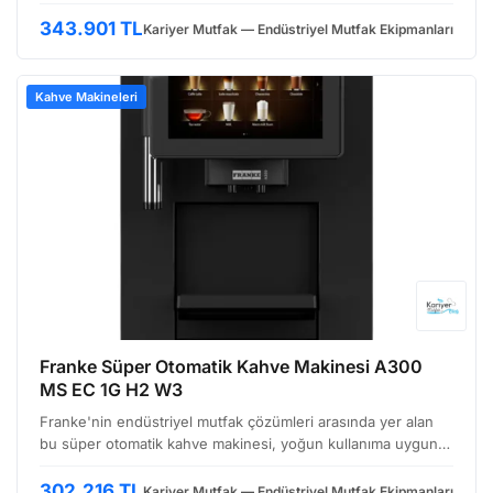
için tasarlanmış bir süper otomatik kahve makinesi modelidir.
Özellikle ofisler, oteller, restoranlar ve catering…
343.901 TL
Kariyer Mutfak — Endüstriyel Mutfak Ekipmanları
Kahve Makineleri
Franke Süper Otomatik Kahve Makinesi A300
MS EC 1G H2 W3
Franke'nin endüstriyel mutfak çözümleri arasında yer alan
bu süper otomatik kahve makinesi, yoğun kullanıma uygun,
kullanıcı dostu ve yüksek hacimli üretim imkanı sunan bir
modeldir. Özellikle ofis ortamları, oteller, re…
302.216 TL
Kariyer Mutfak — Endüstriyel Mutfak Ekipmanları