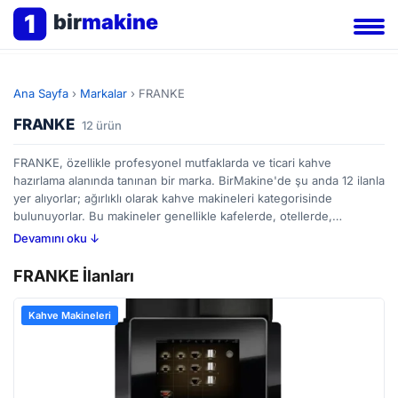
1
bir
makine
Ana Sayfa
›
Markalar
›
FRANKE
FRANKE
12 ürün
FRANKE, özellikle profesyonel mutfaklarda ve ticari kahve
hazırlama alanında tanınan bir marka. BirMakine'de şu anda 12 ilanla
yer alıyorlar; ağırlıklı olarak kahve makineleri kategorisinde
bulunuyorlar. Bu makineler genellikle kafelerde, otellerde,
restoranlarda veya ofis ortamlarında kullanılıyor. Kahve
Devamını oku ↓
makinelerinde, su basıncı, sıcaklık kontrolü ve demleme süresi gibi
teknik özellikler dikkat edilmesi gereken noktalar. FRANKE'nin
FRANKE İlanları
ürünleri, yoğun kullanıma uygun dayanıklı tasarımlarıyla biliniyor.
İkinci el ilanları da değerlendirilebilirken, alıcıların makinenin
Kahve Makineleri
kondisyonunu ve bakım geçmişini incelemesi önerilir. BirMakine
platformunda farklı fiyat aralıklarındaki seçenekleri karşılaştırarak
ihtiyaçlarınıza en uygun FRANKE kahve makinesini bulabilirsiniz.