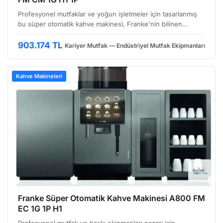
Profesyonel mutfaklar ve yoğun işletmeler için tasarlanmış
bu süper otomatik kahve makinesi, Franke'nin bilinen
kalitesini ve performansını bir araya getiriyor. A1000 FM CM
1G H1 1P modeli, hem barista kalitesinde kahve …
903.174 TL
Kariyer Mutfak — Endüstriyel Mutfak Ekipmanları
Kahve Makineleri
Franke Süper Otomatik Kahve Makinesi A800 FM
EC 1G 1P H1