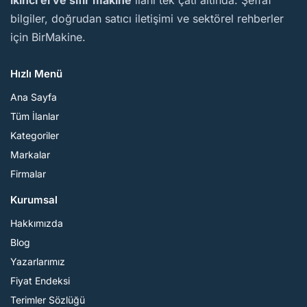
ikinci el ve sıfır makine
ilanı tek çatı altında. Şeffaf
bilgiler, doğrudan satıcı iletişimi ve sektörel rehberler
için BirMakine.
Hızlı Menü
Ana Sayfa
Tüm İlanlar
Kategoriler
Markalar
Firmalar
Kurumsal
Hakkımızda
Blog
Yazarlarımız
Fiyat Endeksi
Terimler Sözlüğü