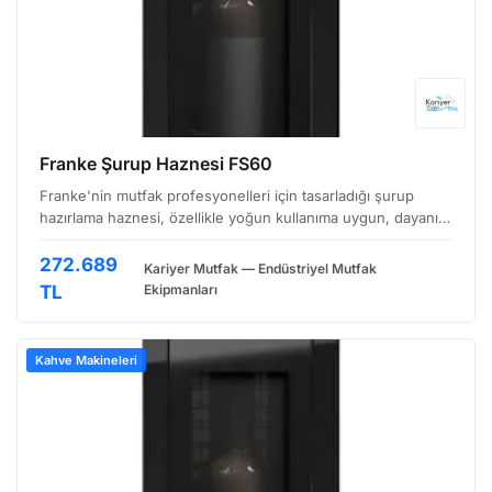
Franke Şurup Haznesi FS60
Franke'nin mutfak profesyonelleri için tasarladığı şurup
hazırlama haznesi, özellikle yoğun kullanıma uygun, dayanıklı
ve hijyenik bir çözümdür. Gıda güvenliği ve uzun ömürlülük
önceliğimiz olduğu için, bu ürünün her aşa…
272.689
Kariyer Mutfak — Endüstriyel Mutfak
TL
Ekipmanları
Kahve Makineleri