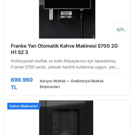
Franke Yarı Otomatik Kahve Makinesi S700 2G
H1 S2 3
Profesyonel mutfak ve kafe ihtiyaçlarınız için tasarlanmış
Franke S700 serisi, yüksek hacimli kullanıma uygun, yarı
otomatik bir kahve makinesidir. Özellikle yoğun çalışma
temposuna sahip işletmeler için ideal bir çözüm …
699.960
Kariyer Mutfak — Endüstriyel Mutfak
TL
Ekipmanları
Kahve Makineleri