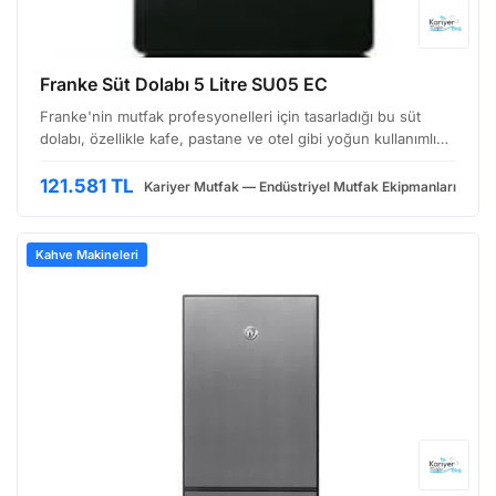
Franke Süt Dolabı 5 Litre SU05 EC
Franke'nin mutfak profesyonelleri için tasarladığı bu süt
dolabı, özellikle kafe, pastane ve otel gibi yoğun kullanımlı
ortamlarda süt, krema gibi süt ürünlerinin tazeliğini ve
hijyenini korumak amacıyla geliştirilmiştir…
121.581 TL
Kariyer Mutfak — Endüstriyel Mutfak Ekipmanları
Kahve Makineleri