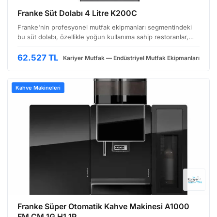
Franke Süt Dolabı 4 Litre K200C
Franke'nin profesyonel mutfak ekipmanları segmentindeki
bu süt dolabı, özellikle yoğun kullanıma sahip restoranlar,
kafeler ve oteller için tasarlanmış, pratik ve dayanıklı bir
çözümdür. K200C modeli, Franke’nin kalite s…
62.527 TL
Kariyer Mutfak — Endüstriyel Mutfak Ekipmanları
Kahve Makineleri
Franke Süper Otomatik Kahve Makinesi A1000
FM CM 1G H1 1P