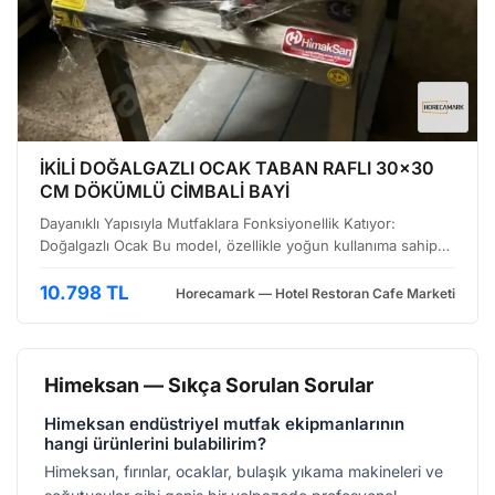
İKİLİ DOĞALGAZLI OCAK TABAN RAFLI 30x30
CM DÖKÜMLÜ CİMBALİ BAYİ
Dayanıklı Yapısıyla Mutfaklara Fonksiyonellik Katıyor:
Doğalgazlı Ocak Bu model, özellikle yoğun kullanıma sahip
restoran mutfakları, otel aşhaneleri ve büyük ölçekli catering
işletmeleri için tasarlanmış, iki gözlü doğa…
10.798 TL
Horecamark — Hotel Restoran Cafe Marketi
Himeksan — Sıkça Sorulan Sorular
Himeksan endüstriyel mutfak ekipmanlarının
hangi ürünlerini bulabilirim?
Himeksan, fırınlar, ocaklar, bulaşık yıkama makineleri ve