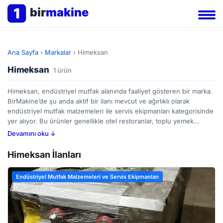
1
bir
makine
Ana Sayfa
›
Markalar
›
Himeksan
Himeksan
1 ürün
Himeksan, endüstriyel mutfak alanında faaliyet gösteren bir marka.
BirMakine’de şu anda aktif bir ilanı mevcut ve ağırlıklı olarak
endüstriyel mutfak malzemeleri ile servis ekipmanları kategorisinde
yer alıyor. Bu ürünler genellikle otel restoranlar, toplu yemek
hazırlayan tesisler veya catering firmaları gibi profesyonel
Devamını oku ↓
mutfaklarda kullanılır. Himeksan’ın portföyünde bulaşık yıkma
makinelerinden pişirme ekipmanlarına, soğutuculardan paslanmaz
Himeksan İlanları
çelik çalışma tezgahlarına kadar geniş bir yelpaze bulunabilir. Bu tür
ekipmanları değerlendirenlerin, kapasite, enerji verimliliği, malzeme
Endüstriyel Mutfak Malzemeleri ve Servis Ekipmanları
kalitesi ve bakım kolaylığı gibi özelliklere dikkat etmeleri önerilir.
BirMakine platformu üzerinden Himeksan’ın ilanını inceleyebilir,
farklı seçenekleri karşılaştırabilirsiniz.