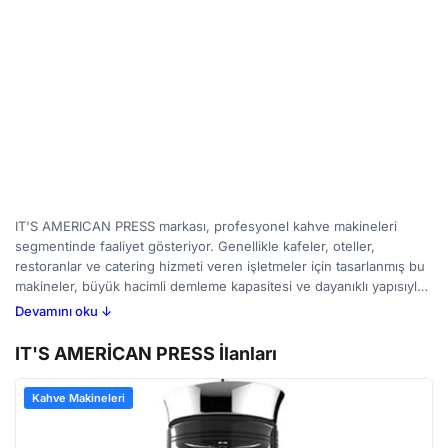
IT'S AMERICAN PRESS markası, profesyonel kahve makineleri
segmentinde faaliyet gösteriyor. Genellikle kafeler, oteller,
restoranlar ve catering hizmeti veren işletmeler için tasarlanmış bu
makineler, büyük hacimli demleme kapasitesi ve dayanıklı yapısıyla
dikkat çekiyor. Kahve hazırlama sürecini hızlandırmak, tutarlılık
Devamını oku ↓
sağlamak ve yoğun kullanıma uygun ekipman ihtiyacını karşılamak
amacıyla geliştirilmişlerdir. BirMakine'de yer alan ilanları inceleyerek
IT'S AMERİCAN PRESS İlanları
farklı modelleri ve teknik özelliklerini karşılaştırmanız mümkün.
Potansiyel alıcılar, demleme kapasitesi, ısı kontrol sistemi, filtreleme
Kahve Makineleri
teknolojisi ve bakım kolaylığı gibi faktörlere odaklanarak ihtiyaçlarına
en uygun kahve makinesini belirleyebilirler.