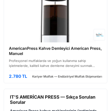
AmericanPress Kahve Demleyici American Press,
Manuel
Profesyonel mutfaklarda ve yoğun kullanıma sahip
işletmelerde, kaliteli kahve demleme deneyimi sunmak
isteyenler için tasarlanmış manuel American Press kahve
demleyici, demleme sürecini kontrol altında tutarak
2.780 TL
Kariyer Mutfak — Endüstriyel Mutfak Ekipmanları
benzersiz …
IT'S AMERİCAN PRESS — Sıkça Sorulan
Sorular
American Press kahve makinelerinin üretiminde