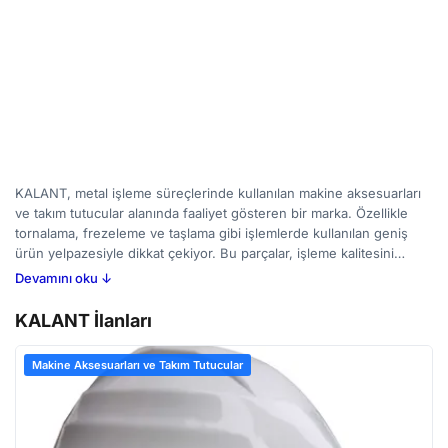
KALANT, metal işleme süreçlerinde kullanılan makine aksesuarları
ve takım tutucular alanında faaliyet gösteren bir marka. Özellikle
tornalama, frezeleme ve taşlama gibi işlemlerde kullanılan geniş
ürün yelpazesiyle dikkat çekiyor. Bu parçalar, işleme kalitesini
artırmak, üretim verimliliğini yükseltmek ve tezgahların ömrünü
Devamını oku ↓
uzatmak amacıyla tasarlanmıştır. Kalant’ın sunduğu takım tutucular,
farklı çap ve geometrilere sahip kesici uçları güvenli bir şekilde
KALANT İlanları
sabitleyerek hassas çalışmalar yapılmasını mümkün kılar. Makine
aksesuarları arasında ise frez dirsekleri, adaptörler ve diğer
Makine Aksesuarları ve Takım Tutucular
bağlama elemanları yer alıyor. BirMakine’de KALANT ürünlerini
inceleyebilir, yeni ve ikinci el ilanları karşılaştırarak ihtiyaçlarınıza
uygun seçeneği bulabilirsiniz. Bu parçaların seçimi, işlenecek
malzemenin türü ve tezgahın özellikleriyle uyumlu olmalıdır.