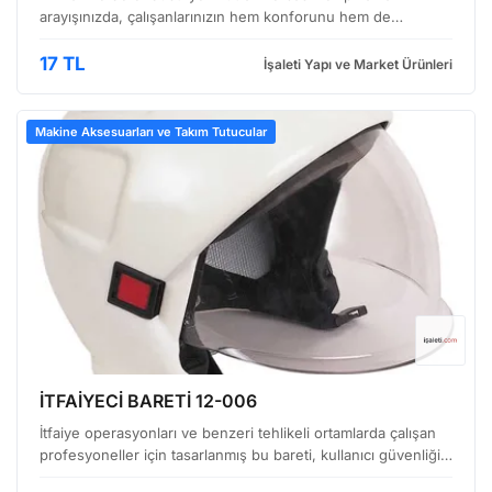
arayışınızda, çalışanlarınızın hem konforunu hem de
güvenliğini ön planda tutan bir çözümle karşılaşıyorsunuz.
Sunulan bu kısa siperlikli şapka baret, özellikle yoğun …
17 TL
İşaleti Yapı ve Market Ürünleri
Makine Aksesuarları ve Takım Tutucular
İTFAİYECİ BARETİ 12-006
İtfaiye operasyonları ve benzeri tehlikeli ortamlarda çalışan
profesyoneller için tasarlanmış bu bareti, kullanıcı güvenliğini
ön planda tutan özellikleriyle dikkat çekiyor. Yüksek etkili