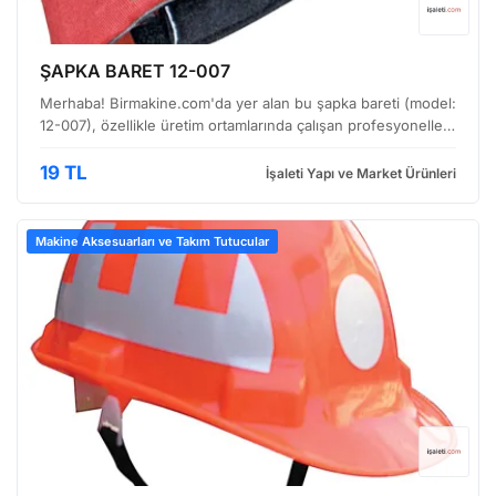
ŞAPKA BARET 12-007
Merhaba! Birmakine.com'da yer alan bu şapka bareti (model:
12-007), özellikle üretim ortamlarında çalışan profesyoneller
için tasarlanmış, dayanıklı ve kullanışlı bir koruyucu
ekipmandır. Görüntüde de gördüğünüz gibi kır…
19 TL
İşaleti Yapı ve Market Ürünleri
Makine Aksesuarları ve Takım Tutucular