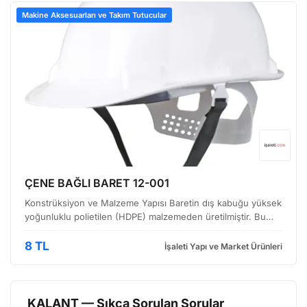
Makine Aksesuarları ve Takım Tutucular
ÇENE BAĞLI BARET 12-001
Konstrüksiyon ve Malzeme Yapısı Baretin dış kabuğu yüksek
yoğunluklu polietilen (HDPE) malzemeden üretilmiştir. Bu
malzeme, darbe enerjisini emme ve dağıtma kapasitesiyle
bilinir. Kabuğun kalınlığı, standartlara uygun ol…
8 TL
İşaleti Yapı ve Market Ürünleri
KALANT — Sıkça Sorulan Sorular