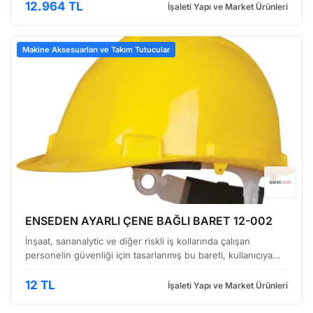
darbelere karşı koruma sağlayan …
12.964 TL
İşaleti Yapı ve Market Ürünleri
Makine Aksesuarları ve Takım Tutucular
ENSEDEN AYARLI ÇENE BAĞLI BARET 12-002
İnşaat, sananalytic ve diğer riskli iş kollarında çalışan
personelin güvenliği için tasarlanmış bu bareti, kullanıcıya
hem konfor hem de üstün koruma imkanı sunar. Görüntüde
de görüleceği üzere, başa oturduğu anda güvenl…
12 TL
İşaleti Yapı ve Market Ürünleri