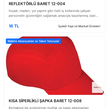
REFLEKTÖRLÜ BARET 12-004
İnşaat, maden, yol yapımı gibi riskli iş kollarında çalışan
personelin güvenliğini sağlamak amacıyla tasarlanmış olan
bu baret, yüksek görünürlüğü ve dayanıklılığı ile dikkat
çekmektedir. Yüksek Görünürlük ve Güvenlik Öz…
16 TL
İşaleti Yapı ve Market Ürünleri
Makine Aksesuarları ve Takım Tutucular
KISA SİPERLİKLİ ŞAPKA BARET 12-008
Birmakine'de endüstriyel mutfak ve baskı ekipmanları