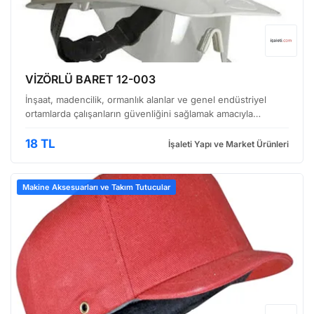
VİZÖRLÜ BARET 12-003
İnşaat, madencilik, ormanlık alanlar ve genel endüstriyel
ortamlarda çalışanların güvenliğini sağlamak amacıyla
tasarlanmış, dayanıklı ve kullanışlı bir koruyucu ekipmandır.
Geniş görüş açısı sunan vizörü sayesinde, çalı…
18 TL
İşaleti Yapı ve Market Ürünleri
Makine Aksesuarları ve Takım Tutucular