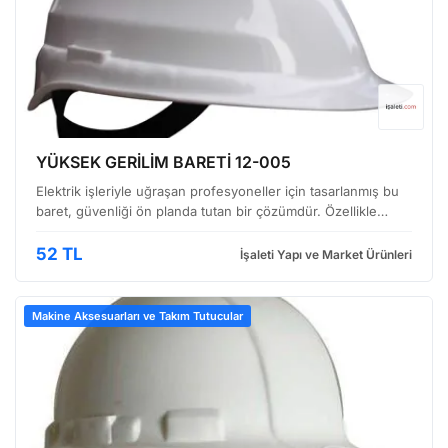
YÜKSEK GERİLİM BARETİ 12-005
Elektrik işleriyle uğraşan profesyoneller için tasarlanmış bu
baret, güvenliği ön planda tutan bir çözümdür. Özellikle
yüksek gerilim hatları üzerinde çalışırken başınızı olası
tehlikelerden korumak için geliştirilmiştir…
52 TL
İşaleti Yapı ve Market Ürünleri
Makine Aksesuarları ve Takım Tutucular