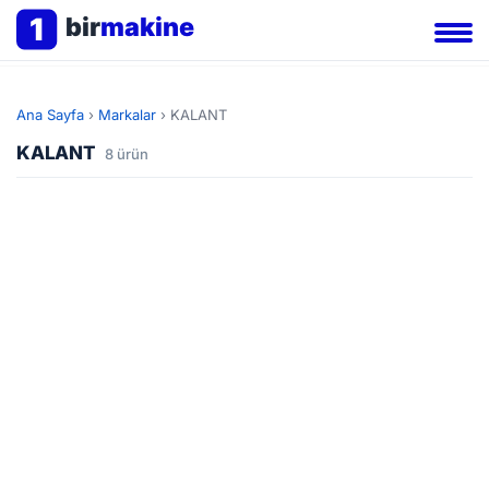
1
bir
makine
Ana Sayfa
›
Markalar
›
KALANT
KALANT
8 ürün