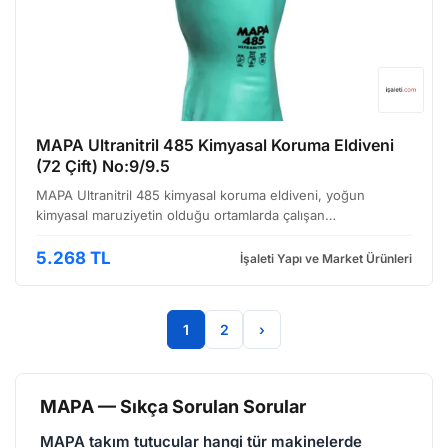
MAPA Ultranitril 485 Kimyasal Koruma Eldiveni
(72 Çift) No:9/9.5
MAPA Ultranitril 485 kimyasal koruma eldiveni, yoğun
kimyasal maruziyetin olduğu ortamlarda çalışan
profesyoneller için tasarlanmıştır. Özellikle laboratuvar, ilaç,
kimya ve petrol-gaz endüstrilerinde sıklıkla tercih edi…
5.268 TL
İşaleti Yapı ve Market Ürünleri
1
2
›
MAPA — Sıkça Sorulan Sorular
MAPA takım tutucular hangi tür makinelerde