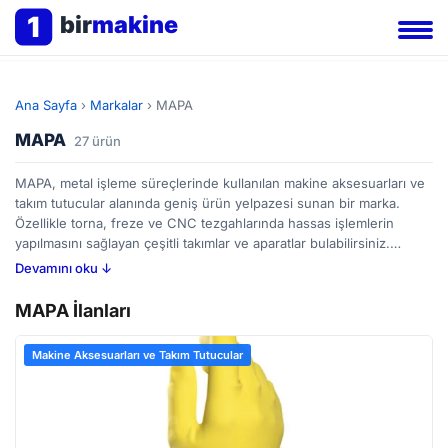
1
bir
makine
Ana Sayfa
›
Markalar
›
MAPA
MAPA
27 ürün
MAPA, metal işleme süreçlerinde kullanılan makine aksesuarları ve
takım tutucular alanında geniş ürün yelpazesi sunan bir marka.
Özellikle torna, freze ve CNC tezgahlarında hassas işlemlerin
yapılmasını sağlayan çeşitli takımlar ve aparatlar bulabilirsiniz.
MAPA’nın sunduğu bu parçalar, otomotivden havacılığa, metal
Devamını oku ↓
mobilyadan genel imalat sanayine kadar birçok sektörde üretim
verimliliğini artırmak için tasarlanmıştır. Takım tutucular sayesinde
MAPA İlanları
farklı çap ve tipteki matkapları, frezeleri güvenli bir şekilde
sabitleyebilir, makine aksesuarları ise işleme hızını ve kalitesini
Makine Aksesuarları ve Takım Tutucular
yükseltebilirsiniz. BirMakine’de bulunan 27 MAPA ilanı arasından,
ihtiyaçlarınıza uygun ürünleri karşılaştırarak bütçenize en uygun
seçeneği bulabilirsiniz.