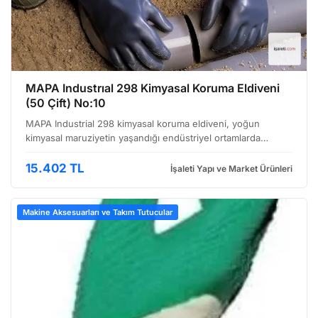
MAPA Industrıal 298 Kimyasal Koruma Eldiveni
(50 Çift) No:10
MAPA Industrial 298 kimyasal koruma eldiveni, yoğun
kimyasal maruziyetin yaşandığı endüstriyel ortamlarda
çalışanlar için tasarlanmıştır. Özellikle petrokimya, ilaç, boya,
baskı ve laboratuvar gibi sektörlerde güvenli ça…
15.402 TL
İşaleti Yapı ve Market Ürünleri
Makine Aksesuarları ve Takım Tutucular