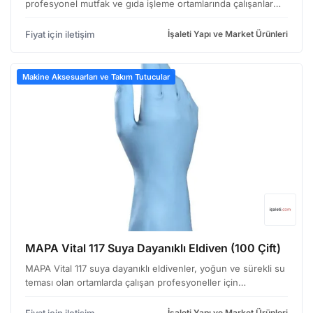
profesyonel mutfak ve gıda işleme ortamlarında çalışanlar
için tasarlanmıştır. Özellikle tekrarlayan ıslak işlerde
kullanıldığında elleri koruma amacı güden bu ürün, he…
Fiyat için iletişim
İşaleti Yapı ve Market Ürünleri
Makine Aksesuarları ve Takım Tutucular
MAPA Vital 117 Suya Dayanıklı Eldiven (100 Çift)
MAPA Vital 117 suya dayanıklı eldivenler, yoğun ve sürekli su
teması olan ortamlarda çalışan profesyoneller için
tasarlanmıştır. Özellikle gıda işleme, temizlik, laboratuvar ve
sağlık hizmetleri gibi sektörlerde güvenle …
İşaleti Yapı ve Market Ürünleri