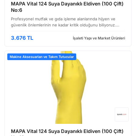
MAPA Vital 124 Suya Dayanıklı Eldiven (100 Çift)
No:6
Profesyonel mutfak ve gıda işleme alanlarında hijyen ve
güvenlik önlemlerinin ne kadar kritik olduğunu biliyoruz.
MAPA Vital serisi, bu gereksinimleri karşılamak üzere
tasarlanmış, suya dayanıklı eldivenler sunar. Bu öze…
3.676 TL
İşaleti Yapı ve Market Ürünleri
Makine Aksesuarları ve Takım Tutucular
MAPA Vital 124 Suya Dayanıklı Eldiven (100 Çift)