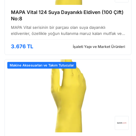
MAPA Vital 124 Suya Dayanıklı Eldiven (100 Çift)
No:8
MAPA Vital serisinin bir parçası olan suya dayanıklı
eldivenler, özellikle yoğun kullanıma maruz kalan mutfak ve
baskı ortamlarında çalışan profesyoneller için tasarlanmıştır.
Bu ürün, hijyen standartlarının yüksek tutul…
3.676 TL
İşaleti Yapı ve Market Ürünleri
Makine Aksesuarları ve Takım Tutucular