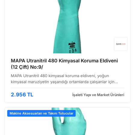
MAPA Utranitril 480 Kimyasal Koruma Eldiveni
(12 Çift) No:9/
MAPA Utranitril 480 kimyasal koruma eldiveni, yoğun
kimyasal maruziyetin yaşandığı ortamlarda çalışanlar için
tasarlanmış, üstün koruma ve konfor sunan bir nitril eldiven
modelidir. 12 çiftlik ambalajıyla sunulan bu eldi…
2.956 TL
İşaleti Yapı ve Market Ürünleri
Makine Aksesuarları ve Takım Tutucular