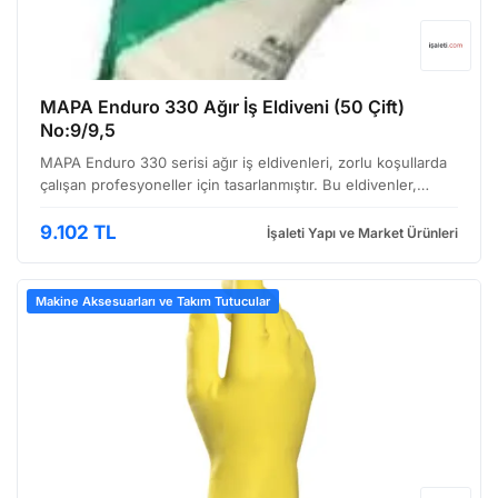
MAPA Enduro 330 Ağır İş Eldiveni (50 Çift)
No:9/9,5
MAPA Enduro 330 serisi ağır iş eldivenleri, zorlu koşullarda
çalışan profesyoneller için tasarlanmıştır. Bu eldivenler,
özellikle metal işleme, inşaat, otomotiv ve genel üretim gibi
sektörlerde yoğun kullanıma uygun daya…
9.102 TL
İşaleti Yapı ve Market Ürünleri
Makine Aksesuarları ve Takım Tutucular