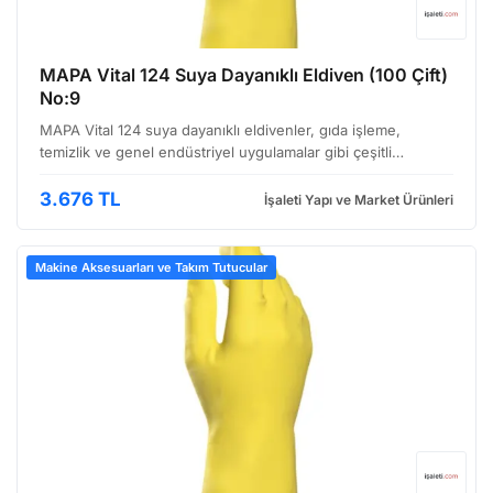
MAPA Vital 124 Suya Dayanıklı Eldiven (100 Çift)
No:9
MAPA Vital 124 suya dayanıklı eldivenler, gıda işleme,
temizlik ve genel endüstriyel uygulamalar gibi çeşitli
alanlarda yoğun kullanıma uygun olarak tasarlanmıştır. Bu
eldivenler, hem kullanıcı konforunu hem de üstün kor…
3.676 TL
İşaleti Yapı ve Market Ürünleri
Makine Aksesuarları ve Takım Tutucular