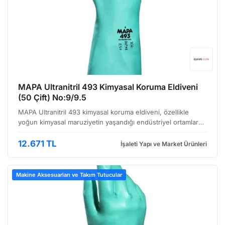
MAPA Ultranitril 493 Kimyasal Koruma Eldiveni
(50 Çift) No:9/9.5
MAPA Ultranitril 493 kimyasal koruma eldiveni, özellikle
yoğun kimyasal maruziyetin yaşandığı endüstriyel ortamlarda
çalışanlar için tasarlanmış, yüksek performanslı bir koruyucu
ekipmandır. Nitril esaslı yapısı, lateks …
12.671 TL
İşaleti Yapı ve Market Ürünleri
Makine Aksesuarları ve Takım Tutucular