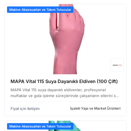
Makine Aksesuarları ve Takım Tutucular
MAPA Vital 115 Suya Dayanıklı Eldiven (100 Çift)
MAPA Vital 115 suya dayanıklı eldivenler, profesyonel
mutfaklar ve gıda işleme süreçlerinde çalışanların ellerini su,
deterjan ve diğer kimyasallardan korumak amacıyla
tasarlanmıştır. Özellikle bulaşık yıkama, temizlik i…
Fiyat için iletişim
İşaleti Yapı ve Market Ürünleri
Makine Aksesuarları ve Takım Tutucular