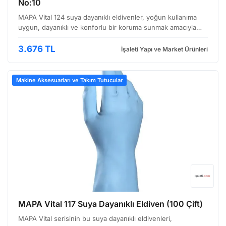
No:10
MAPA Vital 124 suya dayanıklı eldivenler, yoğun kullanıma
uygun, dayanıklı ve konforlu bir koruma sunmak amacıyla
tasarlanmıştır. Özellikle gıda, temizlik ve hijyen gibi
sektörlerde çalışan profesyoneller için ideal bir …
3.676 TL
İşaleti Yapı ve Market Ürünleri
Makine Aksesuarları ve Takım Tutucular
MAPA Vital 117 Suya Dayanıklı Eldiven (100 Çift)
MAPA Vital serisinin bu suya dayanıklı eldivenleri,