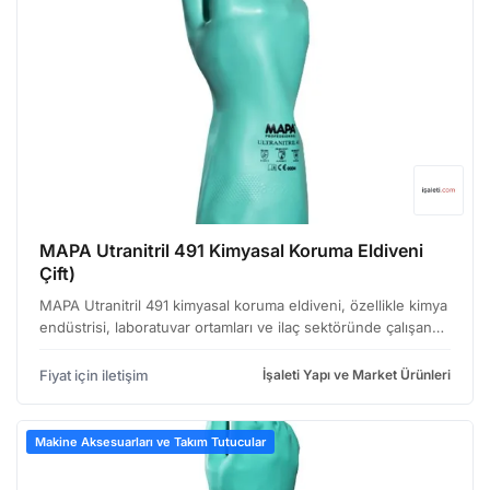
MAPA Utranitril 491 Kimyasal Koruma Eldiveni
Çift)
MAPA Utranitril 491 kimyasal koruma eldiveni, özellikle kimya
endüstrisi, laboratuvar ortamları ve ilaç sektöründe çalışan
profesyoneller için tasarlanmıştır. Yüksek kimyasal direnci ve
üstün konforu bir araya getiren bu…
Fiyat için iletişim
İşaleti Yapı ve Market Ürünleri
Makine Aksesuarları ve Takım Tutucular