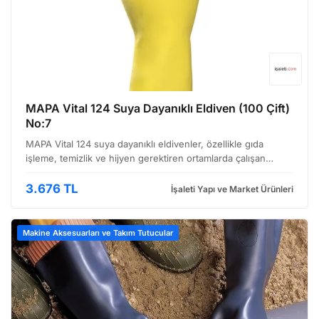
MAPA Vital 124 Suya Dayanıklı Eldiven (100 Çift)
No:7
MAPA Vital 124 suya dayanıklı eldivenler, özellikle gıda
işleme, temizlik ve hijyen gerektiren ortamlarda çalışan
profesyoneller için tasarlanmıştır. Bu eldivenler, yüksek
seviyede koruma sağlarken aynı zamanda kullanım …
3.676 TL
İşaleti Yapı ve Market Ürünleri
Makine Aksesuarları ve Takım Tutucular