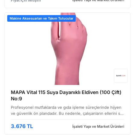
Fiyat için iletişim
Makine Aksesuarları ve Takım Tutucular
MAPA Vital 115 Suya Dayanıklı Eldiven (100 Çift)
No:9
Profesyonel mutfaklarda ve gıda işleme süreçlerinde hijyen
ve güvenlik ön plandadır. Bu nedenle, çalışanların ellerini su,
deterjan ve diğer kimyasallardan koruyan, dayanıklı ve
konforlu eldivenlere ihtiyaç duyulur. MAPA…
3.676 TL
İşaleti Yapı ve Market Ürünleri