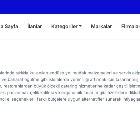
a Sayfa
İlanlar
Kategoriler
Markalar
Firmala
lerinde sıklıkla kullanılan endüstriyel mutfak malzemeleri ve servis ek
e baharat öğütme gibi işlemlerde verimliliği artırmak için tasarlanmış 
r, restoranlardan büyük ölçekli catering hizmetlerine kadar çeşitli işle
ılık, paslanmaz çelik kalitesi ve ergonomik tasarım gibi özelliklere dikk
ci el seçenekleri, farklı bütçelere uygun alternatifler sunarak ihtiyaçlar