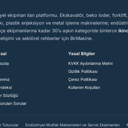
yel ekipman ilan platformu. Ekskavatör, beko loder, forklift
, plastik enjeksiyon ve metal işleme makinelerine; endüstriy
ahçe ekipmanlarına kadar 30’u aşkın kategoride binlerce
ikin
iletişimi ve sektörel rehberler için BirMakine.
sal
Yasal Bilgiler
mızda
KVKK Aydınlatma Metni
Gizlilik Politikası
arımız
Çerez Politikası
Endeksi
Kullanım Koşulları
er Sözlüğü
Sorulan Sorular
m Tutucular
Endüstriyel Mutfak Malzemeleri ve Servis Ekipmanları