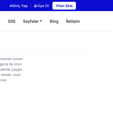
Giriş Yap
Üye Ol
İlan Ekle
r
SSS
Sayfalar
Blog
İletişim
ipmanları sunan
geniş bir ürün
tmelerde yaygın
at etmek, uzun
ınızı