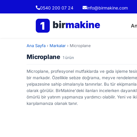
0540 200 07 24
info@birmakine.com
bir
makine
1
An
Ana Sayfa
›
Markalar
›
Microplane
Microplane
1 ürün
Microplane, profesyonel mutfaklarda ve gıda işleme tesis
bir markadır. Özellikle sebze doğrama, meyve rendeleme v
yelpazesine sahip olmalarıyla tanınırlar. Bu tür ekipmanla
olarak görülür. BirMakine'deki ilanları incelerken dayanıkl
ömürlü bir yatırım yapmanıza yardımcı olabilir. Yeni ve ikin
karşılamanıza olanak tanır.