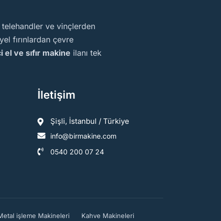
, telehandler ve vinçlerden
el fırınlardan çevre
ci el ve sıfır makine
ilanı tek
İletişim
Şişli, İstanbul / Türkiye
info@birmakine.com
0540 200 07 24
Metal işleme Makineleri
Kahve Makineleri