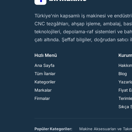
BirMakine
Türkiye'nin kapsamlı iş makinesi ve endüstri
CNC tezgâhları, ahşap işleme, ambalaj, baskı
teknolojileri, depolama-raf sistemleri ve b
çatı altında. Şeffaf bilgiler, doğrudan satıcı 
Hızlı Menü
Kurum
Ana Sayfa
Hakkı
Tüm İlanlar
Blog
Kategoriler
Yazarl
Markalar
Fiyat 
Firmalar
Teriml
Sıkça 
Popüler Kategoriler:
Makine Aksesuarları ve Takı