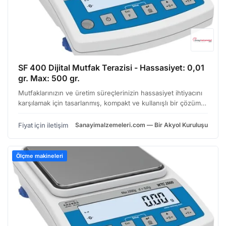
SF 400 Dijital Mutfak Terazisi - Hassasiyet: 0,01
gr. Max: 500 gr.
Mutfaklarınızın ve üretim süreçlerinizin hassasiyet ihtiyacını
karşılamak için tasarlanmış, kompakt ve kullanışlı bir çözüm
olan SF 400 dijital teraziyi inceleyebilirsiniz. Özellikle
pastacılık, fırıncılık, küçük ölçekli…
Fiyat için iletişim
Sanayimalzemeleri.com — Bir Akyol Kuruluşu
Ölçme makineleri