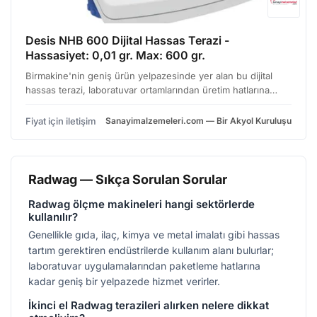
Desis NHB 600 Dijital Hassas Terazi -
Hassasiyet: 0,01 gr. Max: 600 gr.
Birmakine'nin geniş ürün yelpazesinde yer alan bu dijital
hassas terazi, laboratuvar ortamlarından üretim hatlarına
kadar pek çok farklı alanda yüksek doğrulukta ölçüm
yapmanız için tasarlandı. Özellikle kimya, ilaç, gıd…
Fiyat için iletişim
Sanayimalzemeleri.com — Bir Akyol Kuruluşu
Radwag — Sıkça Sorulan Sorular
Radwag ölçme makineleri hangi sektörlerde
kullanılır?
Genellikle gıda, ilaç, kimya ve metal imalatı gibi hassas
tartım gerektiren endüstrilerde kullanım alanı bulurlar;
laboratuvar uygulamalarından paketleme hatlarına
kadar geniş bir yelpazede hizmet verirler.
İkinci el Radwag terazileri alırken nelere dikkat