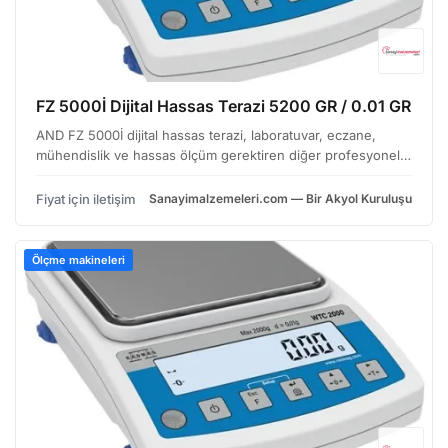
FZ 5000İ Dijital Hassas Terazi 5200 GR / 0.01 GR
AND FZ 5000İ dijital hassas terazi, laboratuvar, eczane,
mühendislik ve hassas ölçüm gerektiren diğer profesyonel
alanlarda kullanıma uygun, güvenilir bir çözümdür. Bu terazi,
yüksek tartım kapasitesi newItem ve hassasiy…
Fiyat için iletişim
Sanayimalzemeleri.com — Bir Akyol Kuruluşu
Ölçme makineleri