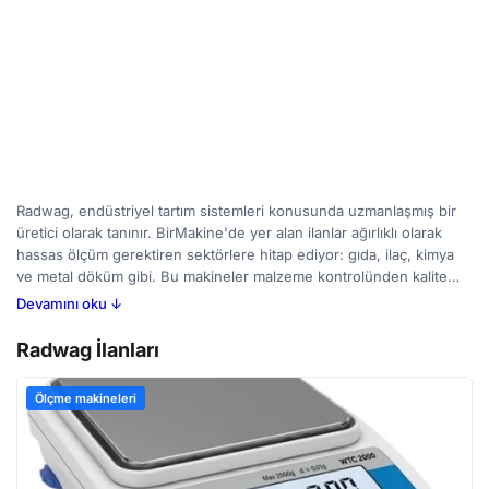
Radwag, endüstriyel tartım sistemleri konusunda uzmanlaşmış bir
üretici olarak tanınır. BirMakine'de yer alan ilanlar ağırlıklı olarak
hassas ölçüm gerektiren sektörlere hitap ediyor: gıda, ilaç, kimya
ve metal döküm gibi. Bu makineler malzeme kontrolünden kalite
güvencesine kadar çeşitli uygulamalarda kullanılıyor; üretim
Devamını oku ↓
süreçlerinde doğru veri toplama imkanı sunuyor. Alıcıların dikkat
etmesi gereken noktalar arasında tartım kapasitesi, doğruluk
Radwag İlanları
seviyesi, tekrarlanabilirlik ve kullanılan sensör teknolojisi bulunuyor.
Radwag’ın sunduğu ürün yelpazesini BirMakine üzerinden
Ölçme makineleri
inceleyerek yeni ve ikinci el seçenekleri karşılaştırabilir, işletmenizin
ihtiyaçlarına uygun bir çözüm bulabilirsiniz.