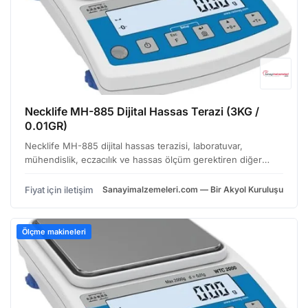
Necklife MH-885 Dijital Hassas Terazi (3KG /
0.01GR)
Necklife MH-885 dijital hassas terazisi, laboratuvar,
mühendislik, eczacılık ve hassas ölçüm gerektiren diğer
alanlarda kullanım için tasarlanmış, yüksek performanslı bir
ölçüm cihazıdır. Dayanıklı yapısı ve kullanıcı do…
Fiyat için iletişim
Sanayimalzemeleri.com — Bir Akyol Kuruluşu
Ölçme makineleri