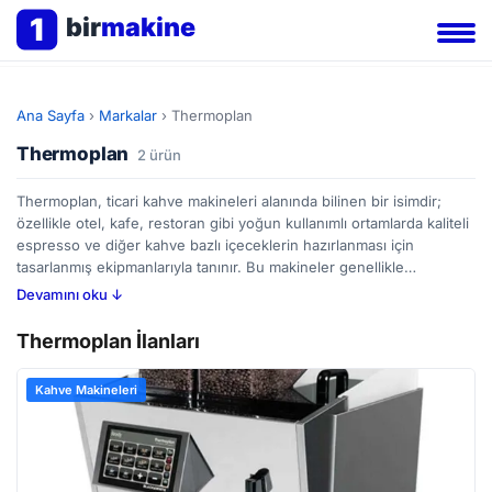
1
bir
makine
Ana Sayfa
›
Markalar
›
Thermoplan
Thermoplan
2 ürün
Thermoplan, ticari kahve makineleri alanında bilinen bir isimdir;
özellikle otel, kafe, restoran gibi yoğun kullanımlı ortamlarda kaliteli
espresso ve diğer kahve bazlı içeceklerin hazırlanması için
tasarlanmış ekipmanlarıyla tanınır. Bu makineler genellikle
profesyonel baristaların ihtiyaçlarını göz önünde bulundurarak
Devamını oku ↓
üretilir ve dayanıklı yapıları, hassas sıcaklık kontrolü ile aromayı
koruma özellikleriyle dikkat çeker. BirMakine'de şu anda
Thermoplan İlanları
Thermoplan markasının birkaç ilanı mevcut; bu ilanlar sayesinde
yeni veya ikinci el makinelerin farklı özellikleri ve fiyat aralıkları
Kahve Makineleri
karşılaştırılarak işletmenizin ihtiyaçlarına uygun bir seçim yapılması
kolaylaşır. Kahve makinesi alımında, su sertliği ayarı, bakım
gereksinimleri ve kapasite gibi detaylara dikkat etmek iş akışını
etkileyecektir.