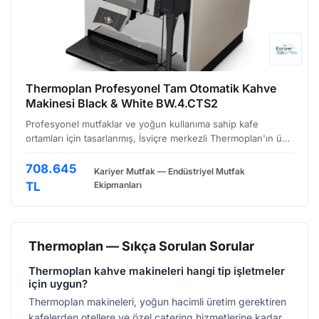
Thermoplan Profesyonel Tam Otomatik Kahve
Makinesi Black & White BW.4.CTS2
Profesyonel mutfaklar ve yoğun kullanıma sahip kafe
ortamları için tasarlanmış, İsviçre merkezli Thermoplan'ın üst
düzey tam otomatik kahve makinesi serisinden Black &amp;
White BW.4.CTS2 modeli, hem estetik görünümü hem…
708.645
Kariyer Mutfak — Endüstriyel Mutfak
TL
Ekipmanları
Thermoplan — Sıkça Sorulan Sorular
Thermoplan kahve makineleri hangi tip işletmeler
için uygun?
Thermoplan makineleri, yoğun hacimli üretim gerektiren
kafelerden otellere ve özel catering hizmetlerine kadar