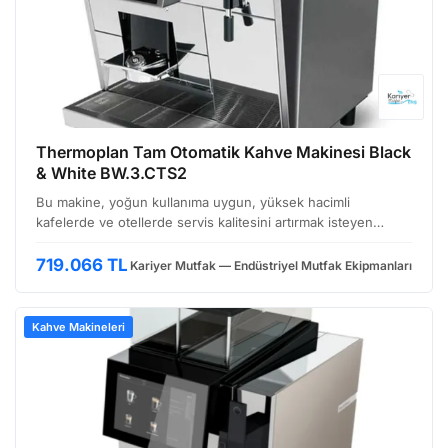
Thermoplan Tam Otomatik Kahve Makinesi Black
& White BW.3.CTS2
Bu makine, yoğun kullanıma uygun, yüksek hacimli
kafelerde ve otellerde servis kalitesini artırmak isteyen
işletmeler için ideal bir çözüm sunuyor. İsviçre Mühendisliği
ile Yüksek Performans Thermoplan, İsviçre merkezli,…
719.066 TL
Kariyer Mutfak — Endüstriyel Mutfak Ekipmanları
Kahve Makineleri