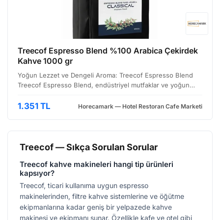
Treecof Espresso Blend %100 Arabica Çekirdek
Kahve 1000 gr
Yoğun Lezzet ve Dengeli Aroma: Treecof Espresso Blend
Treecof Espresso Blend, endüstriyel mutfaklar ve yoğun
kahve ihtiyacı olan işletmeler için özel olarak harmanlanmış,
%100 Arabica çekirdeklerden oluşan bir kahve karı…
1.351 TL
Horecamark — Hotel Restoran Cafe Marketi
Treecof — Sıkça Sorulan Sorular
Treecof kahve makineleri hangi tip ürünleri
kapsıyor?
Treecof, ticari kullanıma uygun espresso
makinelerinden, filtre kahve sistemlerine ve öğütme
ekipmanlarına kadar geniş bir yelpazede kahve
makinesi ve ekipmanı sunar. Özellikle kafe ve otel gibi