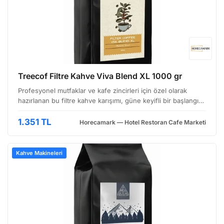
Treecof Filtre Kahve Viva Blend XL 1000 gr
Profesyonel mutfaklar ve kafe zincirleri için özel olarak
hazırlanan bu filtre kahve karışımı, güne keyifli bir başlangıç
veya yoğun bir öğleden sonra molası için ideal bir seçenek
sunuyor. Treecof'un özenle seçilmiş Ara…
1.351 TL
Horecamark — Hotel Restoran Cafe Marketi
Kahve Makineleri