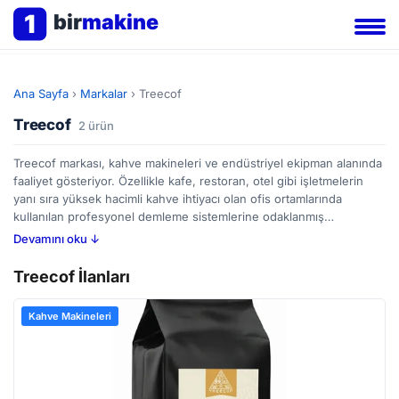
1
bir
makine
Ana Sayfa
›
Markalar
›
Treecof
Treecof
2 ürün
Treecof markası, kahve makineleri ve endüstriyel ekipman alanında
faaliyet gösteriyor. Özellikle kafe, restoran, otel gibi işletmelerin
yanı sıra yüksek hacimli kahve ihtiyacı olan ofis ortamlarında
kullanılan profesyonel demleme sistemlerine odaklanmış
görünüyor. Treecof'un BirMakine üzerindeki ilanları incelendiğinde,
Devamını oku ↓
farklı kapasite ve özelliklere sahip makinelerin bulunduğunu
görmek mümkün. Kahve hazırlama süreçlerinde sıcaklığın kontrolü,
Treecof İlanları
kullanım kolaylığı ve dayanıklılık gibi faktörler alıcılar için belirleyici
olabilir. İkinci el makine almayı düşünenler de BirMakine
Kahve Makineleri
platformunda Treecof markasının çeşitli ilanlarını değerlendirerek
bütçelerine uygun seçenekleri araştırabilirler.