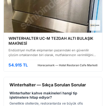
WINTERHALTER UC-M TEZGAH ALTI BULAŞIK
MAKİNESİ
Endüstriyel mutfak ekipmanları pazarındaki en güvenilir
çözüm ortaklarından biri olarak, mutfaklarınızın verimliliğini
artıracak, uzun ömürlü ve yüksek performanslı ekipmanları
sunmaya devam ediyoruz. Bu kapsamda, mutfak…
54.915 TL
Horecamark — Hotel Restoran Cafe Marketi
Winterhalter — Sıkça Sorulan Sorular
Winterhalter kahve makineleri hangi tip
işletmelere hitap ediyor?
Genellikle otellerde, restoranlarda ve büyük ofis