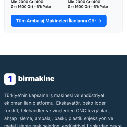
Mic.2000 Gr (400
Mic.2000 Gr (400
Gr+1600 Gr) - 6'lı Pake
Gr+1600 Gr) - 6'lı Pake
Tüm Ambalaj Makineleri İlanlarını Gör →
1
birmakine
BirMakine
Türkiye'nin kapsamlı iş makinesi ve endüstriyel
ekipman ilan platformu. Ekskavatör, beko loder,
forklift, telehandler ve vinçlerden CNC tezgâhları,
ahşap işleme, ambalaj, baskı, plastik enjeksiyon ve
metal işleme makinelerine; endüstriyel fırınlardan çevre