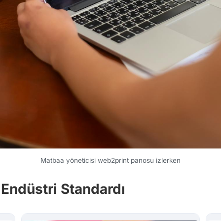
Matbaa yöneticisi web2print panosu izlerken
n Endüstri Standardı