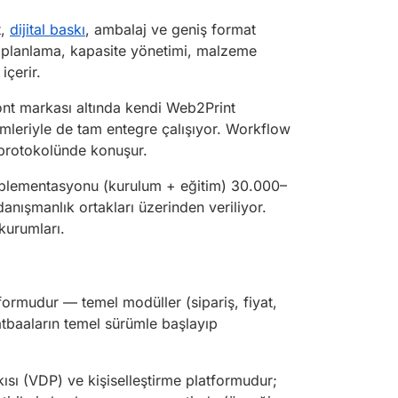
t,
dijital baskı
, ambalaj ve geniş format
m planlama, kapasite yönetimi, malzeme
içerir.
ront markası altında kendi Web2Print
mleriyle de tam entegre çalışıyor. Workflow
 protokolünde konuşur.
 implementasyonu (kurulum + eğitim) 30.000–
anışmanlık ortakları üzerinden veriliyor.
kurumları.
ormudur — temel modüller (sipariş, fiyat,
atbaaların temel sürümle başlayıp
sı (VDP) ve kişiselleştirme platformudur;