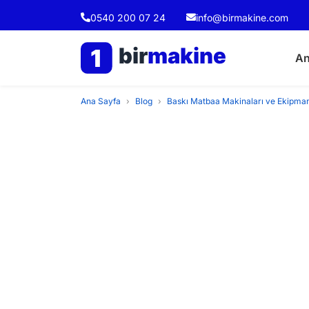
0540 200 07 24
info@birmakine.com
bir
makine
1
An
Ana Sayfa
›
Blog
›
Baskı Matbaa Makinaları ve Ekipman