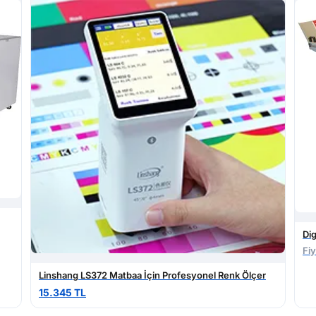
Dig
Fiy
Linshang LS372 Matbaa İçin Profesyonel Renk Ölçer
15.345 TL