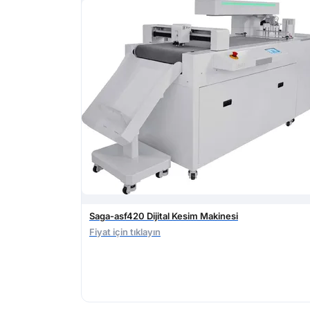
Saga-asf420 Dijital Kesim Makinesi
Fiyat için tıklayın