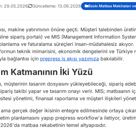
n:
29.05.2026
Güncelleme:
13.06.2026
Baskı Matbaa Makinaları ve
, makine yatırımının önüne geçti. Müşteri talebinden üretim
nline sipariş portalı) ve MIS (Management Information System
m planlama ve faturalama süreçleri insan-müdahalesiz akıyor.
formun teknik mimarisini, ekonomik dengelerini ve Türkiye 
yla bağlantısı için
prepress iş akışı yazımıza
bakılabilir.
ım Katmanının İki Yüzü
, müşterinin tasarım dosyasını yükleyebileceği, sipariş ed
, sipariş takibi yapar ve tasarım onayı verir. MIS; matbaanın
itesi yönetimi, finansal raporlama ve müşteri ilişkileri yöne
ir ama gerçek değer ikisinin entegre edilmesinde ortaya çıkar
üretim planlamasını yapıp prepress workflow'a iletiyor, üret
ş 2026'da matbaa rekabetinin temel altyapısıdır.