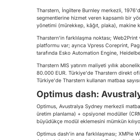
Tharstern, İngiltere Burnley merkezli, 1976'
segmentlerine hizmet veren kapsamlı bir yön
yönetimi (mürekkep, kâğıt, plaka), makine kul
Tharstern'in farklılaşma noktası; Web2Print
platformu var; ayrıca Vpress Coreprint, Pag
tarafında Esko Automation Engine, Heidelbe
Tharstern MIS yatırım maliyeti yıllık abone
80.000 EUR. Türkiye'de Tharstern direkt ofisi
Türkiye'de Tharstern kullanan matbaa sayısı
Optimus dash: Avustral
Optimus, Avustralya Sydney merkezli matbaa
üretim planlama) + opsiyonel modüller (CRM,
büyüdükçe modül eklemesini mümkün kılıyo
Optimus dash'in ana farklılaşması; XMPie We