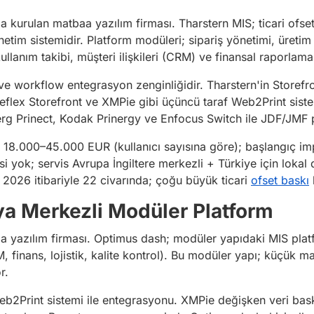
da kurulan matbaa yazılım firması. Tharstern MIS; ticari ofse
etim sistemidir. Platform modüleri; sipariş yönetimi, üreti
lanım takibi, müşteri ilişkileri (CRM) ve finansal raporlama 
 ve workflow entegrasyon zenginliğidir. Tharstern'in Storef
eflex Storefront ve XMPie gibi üçüncü taraf Web2Print siste
rg Prinect, Kodak Prinergy ve Enfocus Switch ile JDF/JMF
lik 18.000–45.000 EUR (kullanıcı sayısına göre); başlangıç
 yok; servis Avrupa İngiltere merkezli + Türkiye için lokal d
 2026 itibariyle 22 civarında; çoğu büyük ticari
ofset baskı
ya Merkezli Modüler Platform
 yazılım firması. Optimus dash; modüler yapıdaki MIS platf
 finans, lojistik, kalite kontrol). Bu modüler yapı; küçük m
r.
b2Print sistemi ile entegrasyonu. XMPie değişken veri baskı