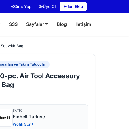
Giriş Yap
Üye Ol
İlan Ekle
r
SSS
Sayfalar
Blog
İletişim
y Set with Bag
uarları ve Takım Tutucular
10-pc. Air Tool Accessory
h Bag
SATICI
Einhell Türkiye
Profili Gör