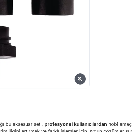
dığı bu aksesuar seti,
profesyonel kullanıcılardan
hobi amaçlı
erimliliğini artırmak ve farklı işlemler için uygun çözümler s