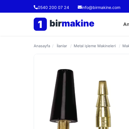
0540 200 07 24
info@birmakine.com
bir
makine
1
An
Anasayfa
/
İlanlar
/
Metal işleme Makineleri
/
Mak