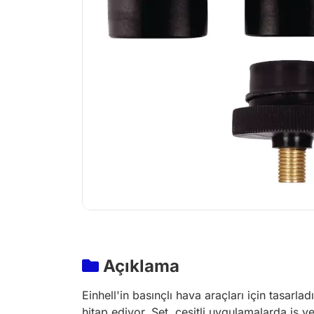
Açıklama
Einhell'in basınçlı hava araçları için tasarla
hitap ediyor. Set, çeşitli uygulamalarda iş v