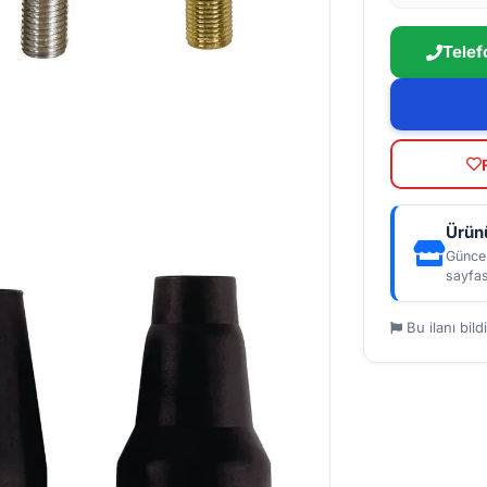
Telef
Ürünü
Güncel
sayfas
Bu ilanı bildi