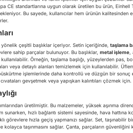
pa CE standartlarına uygun olarak üretilen bu ürün, Einhell
tekleniyor. Bu sayede, kullanıcılar hem ürünün kalitesinden e
rler.
ları
 yönelik çeşitli başlıklar içeriyor. Setin içeriğinde,
taşlama ba
evlere sahip parçalar bulunuyor. Bu başlıklar,
metal işleme
,
a kullanılabilir. Örneğin, taşlama başlığı, yüzeylerden pas, b
arı veya detaylı alanları temizlemek için kullanılabilir. Üflem
püskürtme işlemlerinde daha kontrollü ve düzgün bir sonuç e
n cıvataları gevşetmek veya yapışkan kalıntıları çözmek için.
ylığı
laşımlarından üretilmiştir. Bu malzemeler, yüksek aşınma dire
m sunarken, hızlı bağlantı sistemi sayesinde, hava hattına kolay
 görevlere hızla geçiş yapmanızı sağlar. Set, taşınabilir bir 
ve kolayca taşınmasını sağlar. Çanta, parçaların güvenliğini 