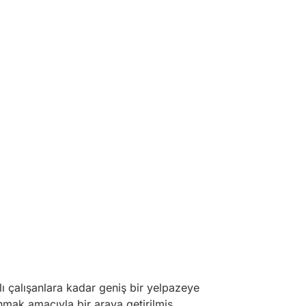
 çalışanlara kadar geniş bir yelpazeye
unmak amacıyla bir araya getirilmiş,