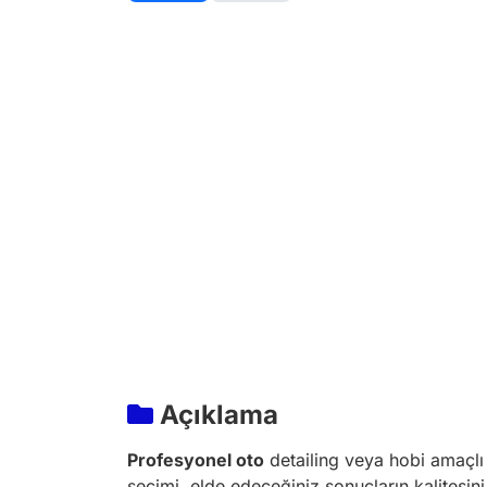
Açıklama
Profesyonel oto
detailing veya hobi amaçlı 
seçimi, elde edeceğiniz sonuçların kalitesin