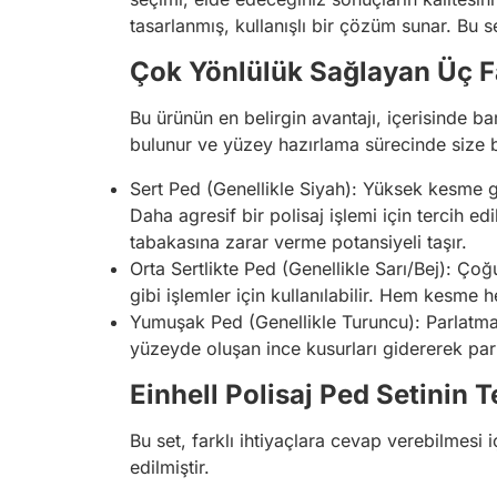
tasarlanmış, kullanışlı bir çözüm sunar. Bu se
Çok Yönlülük Sağlayan Üç Fa
Bu ürünün en belirgin avantajı, içerisinde ba
bulunur ve yüzey hazırlama sürecinde size b
Sert Ped (Genellikle Siyah): Yüksek kesme g
Daha agresif bir polisaj işlemi için tercih ed
tabakasına zarar verme potansiyeli taşır.
Orta Sertlikte Ped (Genellikle Sarı/Bej): Ço
gibi işlemler için kullanılabilir. Hem kesme 
Yumuşak Ped (Genellikle Turuncu): Parlatma v
yüzeyde oluşan ince kusurları gidererek par
Einhell Polisaj Ped Setinin T
Bu set, farklı ihtiyaçlara cevap verebilmesi
edilmiştir.