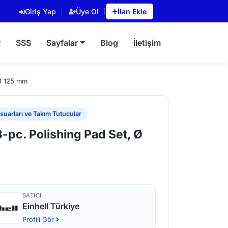
Giriş Yap
Üye Ol
İlan Ekle
r
SSS
Sayfalar
Blog
İletişim
 Ø 125 mm
uarları ve Takım Tutucular
3-pc. Polishing Pad Set, Ø
SATICI
Einhell Türkiye
Profili Gör