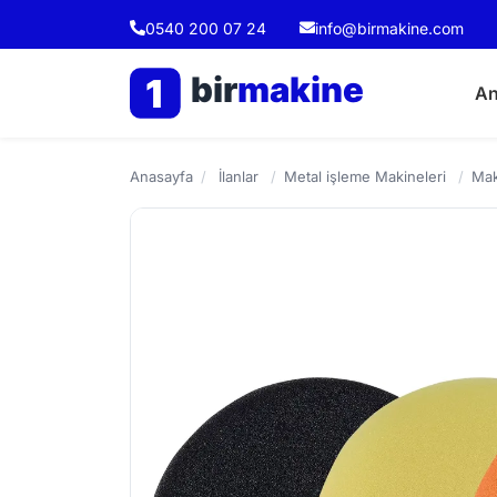
0540 200 07 24
info@birmakine.com
bir
makine
1
An
Anasayfa
/
İlanlar
/
Metal işleme Makineleri
/
Mak