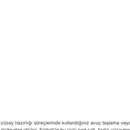
yüzey hazırlığı süreçlerinde kullandığınız avuç taşlama veya
i doğrudan etkiler. Einhell'in bu üçlü ped seti, farklı yüzey