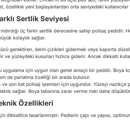
t, özellikle yeni başlayanlardan orta seviyedeki kullanıcılar i
rklı Sertlik Seviyesi
rındırdığı üç farklı sertlik derecesine sahip polisaj pedidir. 
üyük kolaylık sağlar.
ücü gerektiren, derin çizikleri gidermek veya kaporta düzel
ilir ve yüzeydeki kusurları hızlıca giderir. Ancak dikkatli kul
ğu uygulama için uygun olan genel amaçlı bir peddir. Boya k
hem de parlatma özelliği bir arada bulunur.
e son kat polisaj işlemleri için uygundur. Yüzeyi nazikçe pa
laklık sağlar. Boya tabanına zarar verme riski daha düşüktür
eknik Özellikleri
 için dikkatlice tasarlanmıştır. Pedlerin çapı ve yapısı, op