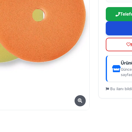
Telef
Ürünü
Güncel
sayfas
Bu ilanı bildi