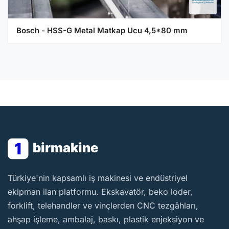
Bosch - HSS-G Metal Matkap Ucu 4,5*80 mm
1
birmakine
BirMakine
Türkiye'nin kapsamlı iş makinesi ve endüstriyel
ekipman ilan platformu. Ekskavatör, beko loder,
forklift, telehandler ve vinçlerden CNC tezgâhları,
ahşap işleme, ambalaj, baskı, plastik enjeksiyon ve