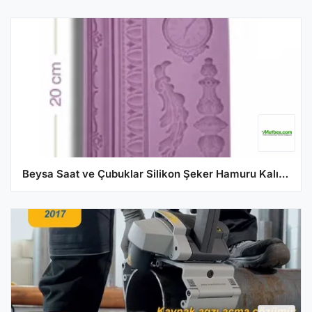
Beysa Saat ve Çubuklar Silikon Şeker Hamuru Kalıbı, 20x12,5 cm