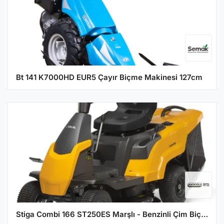
Bt 141 K7000HD EUR5 Çayır Biçme Makinesi 127cm
Stiga Combi 166 ST250ES Marşlı - Benzinli Çim Biçme Traktörü (66 cm)