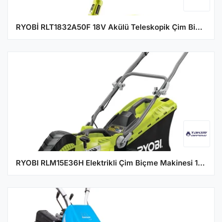
RYOBİ RLT1832A50F 18V Akülü Teleskopik Çim Biçme Makinesi (5133006628)
RYOBI RLM15E36H Elektrikli Çim Biçme Makinesi 1500W