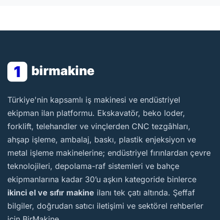
1
birmakine
BirMakine
Türkiye'nin kapsamlı iş makinesi ve endüstriyel
ekipman ilan platformu. Ekskavatör, beko loder,
forklift, telehandler ve vinçlerden CNC tezgâhları,
ahşap işleme, ambalaj, baskı, plastik enjeksiyon ve
metal işleme makinelerine; endüstriyel fırınlardan çevre
teknolojileri, depolama-raf sistemleri ve bahçe
ekipmanlarına kadar 30’u aşkın kategoride binlerce
ikinci el ve sıfır makine
ilanı tek çatı altında. Şeffaf
bilgiler, doğrudan satıcı iletişimi ve sektörel rehberler
için BirMakine.