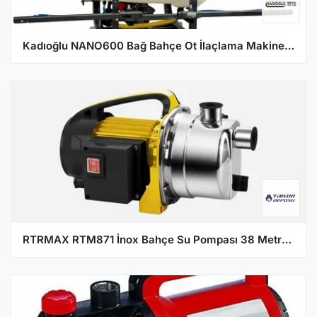
Kadıoğlu NANO600 Bağ Bahçe Ot İlaçlama Makinesi (600 Litre)
RTRMAX RTM871 İnox Bahçe Su Pompası 38 Metre 800W