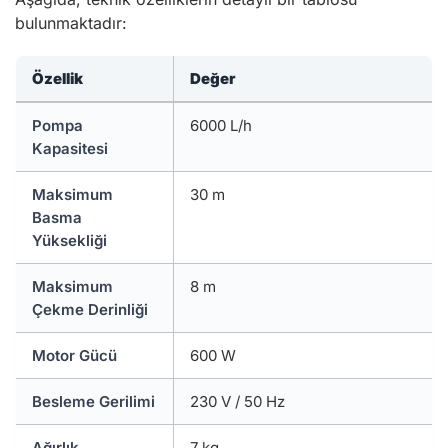
bulunmaktadır:
Özellik
Değer
Pompa
6000 L/h
Kapasitesi
Maksimum
30 m
Basma
Yüksekliği
Maksimum
8 m
Çekme Derinliği
Motor Gücü
600 W
Besleme Gerilimi
230 V / 50 Hz
Ağırlık
7 kg