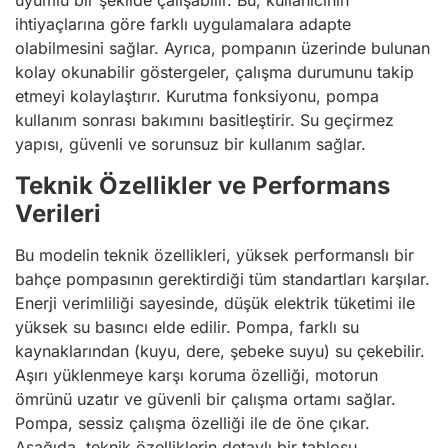
uyumlu bir şekilde çalışabilir. Bu, kullanıcının
ihtiyaçlarına göre farklı uygulamalara adapte
olabilmesini sağlar. Ayrıca, pompanın üzerinde bulunan
kolay okunabilir göstergeler, çalışma durumunu takip
etmeyi kolaylaştırır. Kurutma fonksiyonu, pompa
kullanım sonrası bakımını basitleştirir. Su geçirmez
yapısı, güvenli ve sorunsuz bir kullanım sağlar.
Teknik Özellikler ve Performans
Verileri
Bu modelin teknik özellikleri, yüksek performanslı bir
bahçe pompasının gerektirdiği tüm standartları karşılar.
Enerji verimliliği sayesinde, düşük elektrik tüketimi ile
yüksek su basıncı elde edilir. Pompa, farklı su
kaynaklarından (kuyu, dere, şebeke suyu) su çekebilir.
Aşırı yüklenmeye karşı koruma özelliği, motorun
ömrünü uzatır ve güvenli bir çalışma ortamı sağlar.
Pompa, sessiz çalışma özelliği ile de öne çıkar.
Aşağıda, teknik özelliklerin detaylı bir tablosu