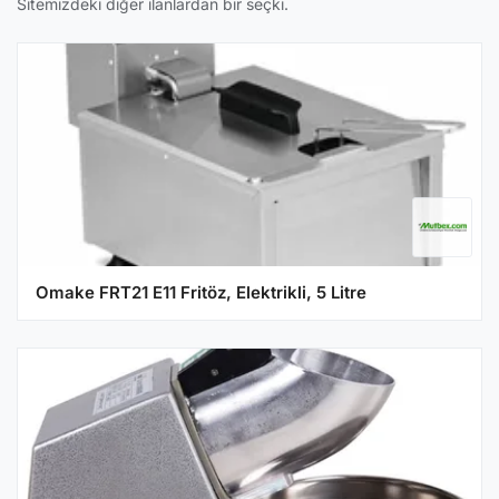
Sitemizdeki diğer ilanlardan bir seçki.
Omake FRT21 E11 Fritöz, Elektrikli, 5 Litre