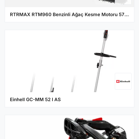
RTRMAX RTM960 Benzinli Ağaç Kesme Motoru 57 cc 3Hp 45 cm Pala
Einhell GC-MM 52 I AS