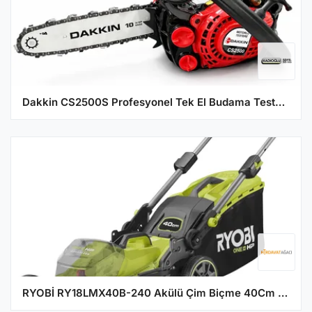
Dakkin CS2500S Profesyonel Tek El Budama Testeresi
RYOBİ RY18LMX40B-240 Akülü Çim Biçme 40Cm (5133005481)