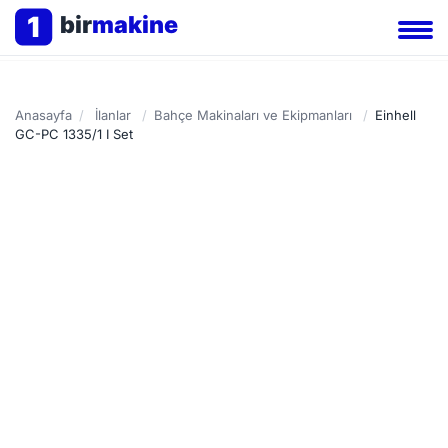
1
bir
makine
Anasayfa
/
İlanlar
/
Bahçe Makinaları ve Ekipmanları
/
Einhell
GC-PC 1335/1 I Set