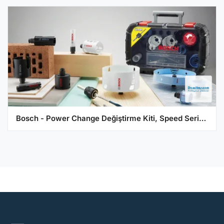
Bosch - Power Change Değiştirme Kiti, Speed Serisi Çok Amaçlı Delik Açma Testeresi (Panç) için 4 Parça