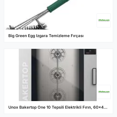
Big Green Egg Izgara Temizleme Fırçası
Unox Bakertop One 10 Tepsili Elektrikli Fırın, 60x40 cm, XEBC-10EU-E1R