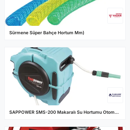
Sürmene Süper Bahçe Hortum Mm)
SAPPOWER SMS-200 Makaralı Su Hortumu Otomatik Sarımlı Bahçe Hortumu 20 Metre