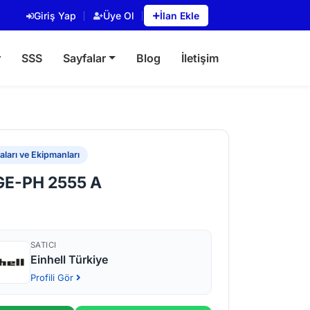
Giriş Yap
Üye Ol
İlan Ekle
r
SSS
Sayfalar
Blog
İletişim
ları ve Ekipmanları
 GE-PH 2555 A
SATICI
Einhell Türkiye
Profili Gör