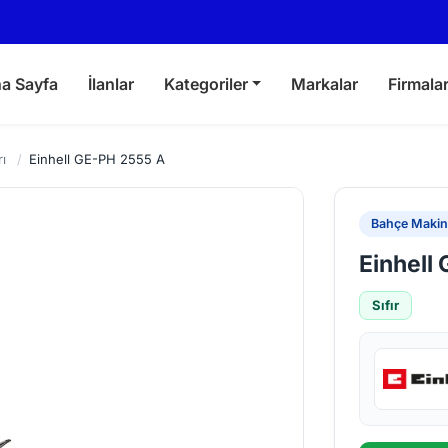
a Sayfa
İlanlar
Kategoriler
Markalar
Firmala
ı
/
Einhell GE-PH 2555 A
Bahçe Makina
Einhell
Sıfır