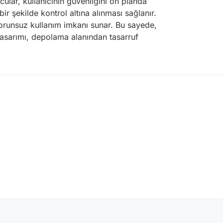
lar, kullanıcının güvenliğini ön planda
r şekilde kontrol altına alınması sağlanır.
sorunsuz kullanım imkanı sunar. Bu sayede,
tasarımı, depolama alanından tasarruf