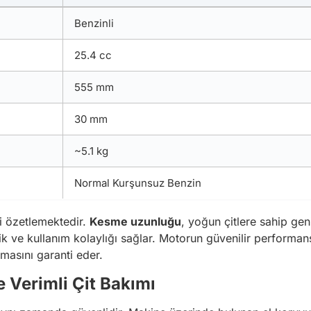
Benzinli
25.4 cc
555 mm
30 mm
~5.1 kg
Normal Kurşunsuz Benzin
ni özetlemektedir.
Kesme uzunluğu
, yoğun çitlere sahip gen
lik ve kullanım kolaylığı sağlar. Motorun güvenilir performans
olmasını garanti eder.
e Verimli Çit Bakımı