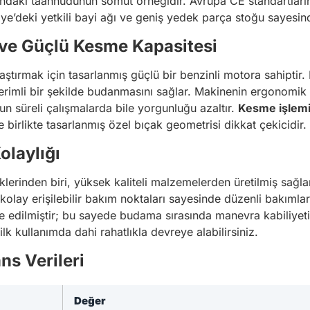
undaki taahhüdünün somut örneğidir. Avrupa CE standartların
iye’deki yetkili bayi ağı ve geniş yedek parça stoğu sayesind
ve Güçlü Kesme Kapasitesi
aştırmak için tasarlanmış güçlü bir benzinli motora sahiptir
 verimli bir şekilde budanmasını sağlar. Makinenin ergonomik t
un süreli çalışmalarda bile yorgunluğu azaltır.
Kesme işlem
e birlikte tasarlanmış özel bıçak geometrisi dikkat çekicidir.
olaylığı
lerinden biri, yüksek kaliteli malzemelerden üretilmiş sağlam
kolay erişilebilir bakım noktaları sayesinde düzenli bakımları
e edilmiştir; bu sayede budama sırasında manevra kabiliyeti y
ilk kullanımda dahi rahatlıkla devreye alabilirsiniz.
ns Verileri
Değer