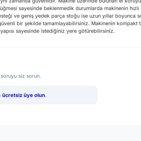
nı zamanda güvenlidir. Makine üzerinde bulunan el koruyucu
 düğmesi sayesinde beklenmedik durumlarda makinenin hızlı bi
esteği ve geniş yedek parça stoğu ise uzun yıllar boyunca 
güvenli bir şekilde tamamlayabilirsiniz. Makinenin kompakt 
yapısı sayesinde istediğiniz yere götürebilirsiniz.
 soruyu siz sorun.
a
ücretsiz üye olun
.