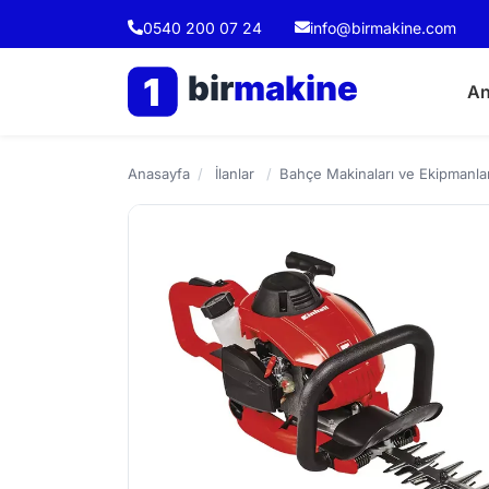
0540 200 07 24
info@birmakine.com
bir
makine
1
An
Anasayfa
/
İlanlar
/
Bahçe Makinaları ve Ekipmanlar