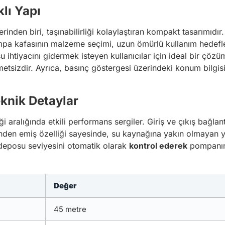
lı Yapı
den biri, taşınabilirliği kolaylaştıran kompakt tasarımıdır.
mpa kafasının malzeme seçimi, uzun ömürlü kullanım hedeflen
u ihtiyacını gidermek isteyen kullanıcılar için ideal bir çö
tsizdir. Ayrıca, basınç göstergesi üzerindeki konum bilgisi
eknik Detaylar
 aralığında etkili performans sergiler. Giriş ve çıkış bağlant
inden emiş özelliği sayesinde, su kaynağına yakın olmayan ye
 deposu seviyesini otomatik olarak
kontrol ederek
pompanın 
Değer
45 metre