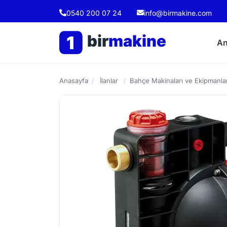
0540 200 07 24
info@birmakine.com
bir
makine
1
An
Anasayfa
/
İlanlar
/
Bahçe Makinaları ve Ekipmanlar