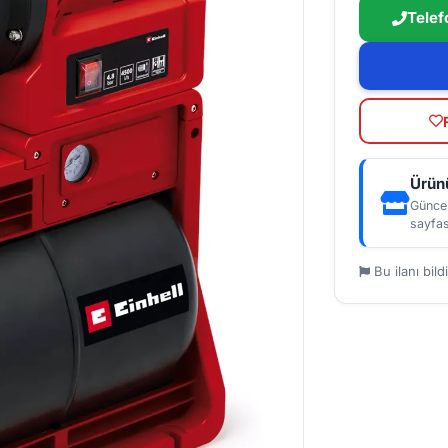
Telef
Ürünü
Güncel
sayfas
Bu ilanı bildi