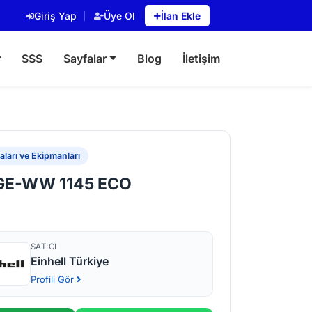
Giriş Yap
Üye Ol
İlan Ekle
r
SSS
Sayfalar
Blog
İletişim
ları ve Ekipmanları
 GE-WW 1145 ECO
SATICI
Einhell Türkiye
Profili Gör