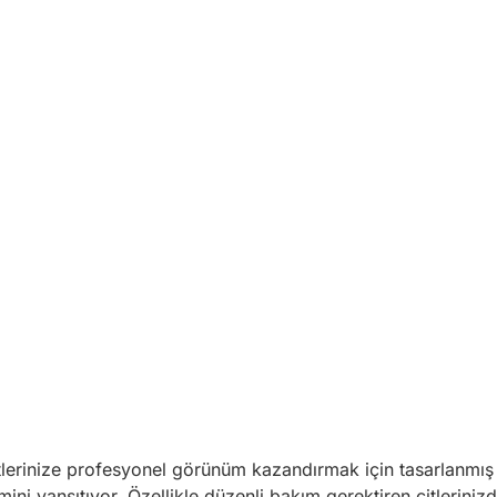
çitlerinize profesyonel görünüm kazandırmak için tasarlanmı
mini yansıtıyor. Özellikle düzenli bakım gerektiren çitlerin