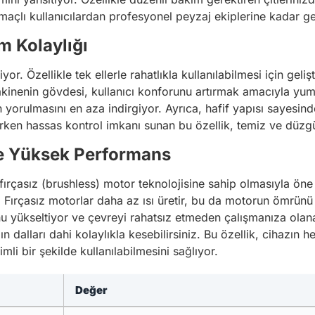
maçlı kullanıcılardan profesyonel peyzaj ekiplerine kadar gen
m Kolaylığı
r. Özellikle tek ellerle rahatlıkla kullanılabilmesi için ge
Makinenin gövdesi, kullanıcı konforunu artırmak amacıyla yum
in yorulmasını en aza indirgiyor. Ayrıca, hafif yapısı sayes
ışırken hassas kontrol imkanı sunan bu özellik, temiz ve düz
ile Yüksek Performans
rçasız (brushless) motor teknolojisine sahip olmasıyla öne ç
 Fırçasız motorlar daha az ısı üretir, bu da motorun ömrünü uz
nu yükseltiyor ve çevreyi rahatsız etmeden çalışmanıza olana
n dalları dahi kolaylıkla kesebilirsiniz. Bu özellik, cihazı
i bir şekilde kullanılabilmesini sağlıyor.
Değer