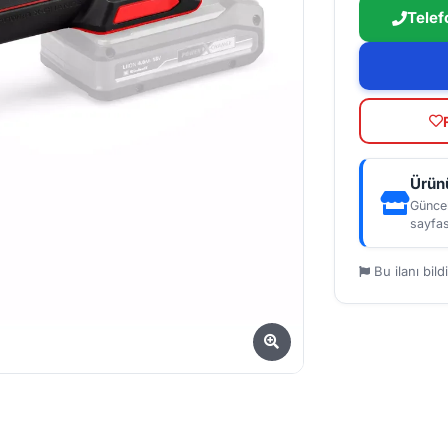
Telef
Ürünü
Güncel
sayfas
Bu ilanı bildi