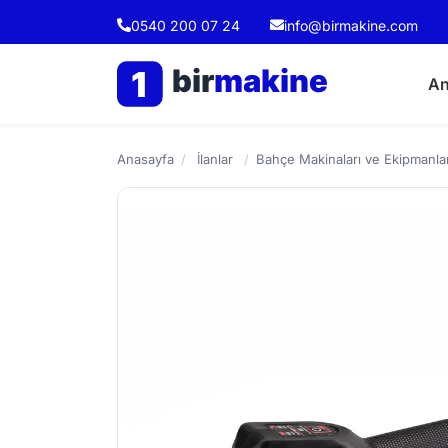
0540 200 07 24
info@birmakine.com
bir
makine
1
An
Anasayfa
/
İlanlar
/
Bahçe Makinaları ve Ekipmanlar