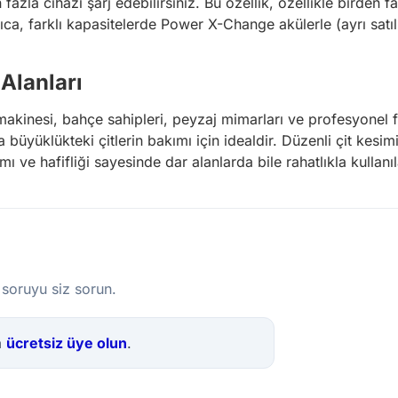
 fazla cihazı şarj edebilirsiniz. Bu özellik, özellikle birden f
yrıca, farklı kapasitelerde Power X-Change akülerle (ayrı satı
Alanları
kinesi, bahçe sahipleri, peyzaj mimarları ve profesyonel fida
ta büyüklükteki çitlerin bakımı için idealdir. Düzenli çit kes
ve hafifliği sayesinde dar alanlarda bile rahatlıkla kullanıla
 soruyu siz sorun.
a
ücretsiz üye olun
.