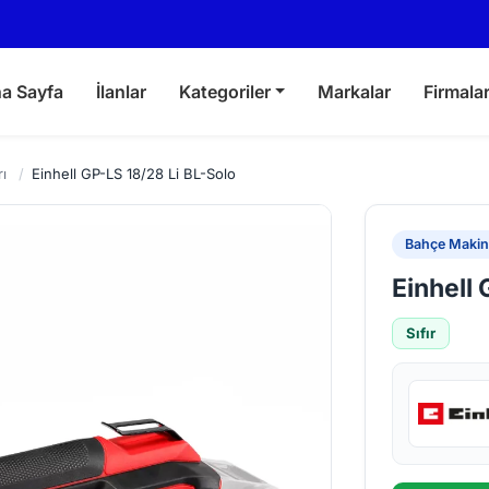
a Sayfa
İlanlar
Kategoriler
Markalar
Firmala
ı
/
Einhell GP-LS 18/28 Li BL-Solo
Bahçe Makina
Einhell 
Sıfır