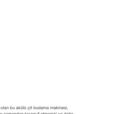
ş olan bu akülü çit budama makinesi,
izde zamandan tasarruf etmenizi ve daha