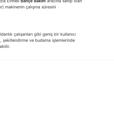
azla Einhell
bahçe bakım
aracına sahip olan
lır) makinenin çalışma süresini
nlık çalışanları gibi geniş bir kullanıcı
imi, şekillendirme ve budama işlemlerinde
bilir.