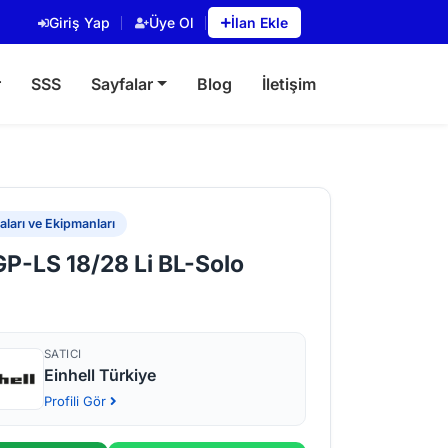
Giriş Yap
Üye Ol
İlan Ekle
r
SSS
Sayfalar
Blog
İletişim
ları ve Ekipmanları
GP-LS 18/28 Li BL-Solo
SATICI
Einhell Türkiye
Profili Gör