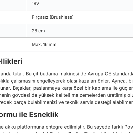
18V
Fırçasız (Brushless)
28 cm
Max. 16 mm
likleri
planda tutar. Bu çit budama makinesi de Avrupa CE standartla
ıkla çalışmasını engelleyerek olası kazaları önler. Ayrıca, b
nar. Bıçaklar, paslanmaya karşı özel bir kaplama ile güçlend
inenin gövdesi de yüksek kaliteli malzemelerden üretilmiş olu
yedek parça bulabilmenizi ve teknik servis desteği alabilmeni
rmu ile Esneklik
 akku platformuna entegre edilmiştir. Bu sayede farklı Pow