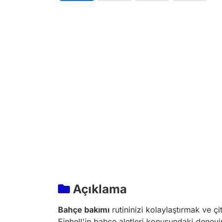
Açıklama
Bahçe bakımı
rutininizi kolaylaştırmak ve 
Einhell'in bahçe aletleri konusundaki deneyi