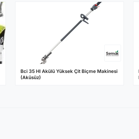
Bci 35 Hl Akülü Yüksek Çit Biçme Makinesi
(Aküsüz)