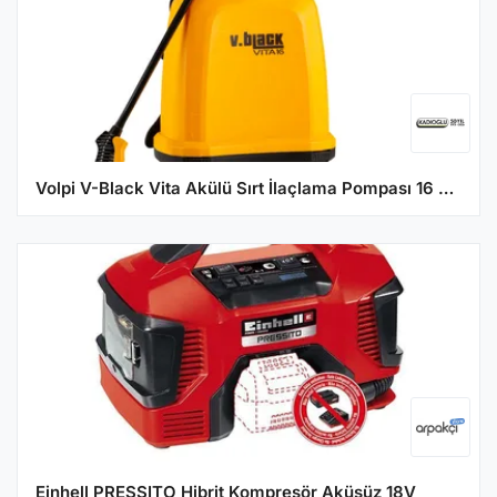
Volpi V-Black Vita Akülü Sırt İlaçlama Pompası 16 Litre
Einhell PRESSITO Hibrit Kompresör Aküsüz 18V