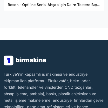
Bosch - Optiline Serisi Ahşap için Daire Testere Bıçağı 190*20/16 mm 24 Diş
1
birmakine
BirMakine
Türkiye'nin kapsamlı iş makinesi ve endüstriyel
ekipman ilan platformu. Ekskavatör, beko loder,
forklift, telehandler ve vinçlerden CNC tezgâhları,
ahşap işleme, ambalaj, baskı, plastik enjeksiyon ve
metal işleme makinelerine; endüstriyel fırınlardan çevre
teknolojileri, depolama-raf sistemleri ve bahçe