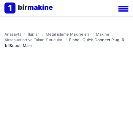
1
bir
makine
Anasayfa
/
İlanlar
/
Metal işleme Makineleri
/
Makine
Aksesuarları ve Takım Tutucular
/
Einhell Quick-Connect Plug, R
1/4&quot; Male