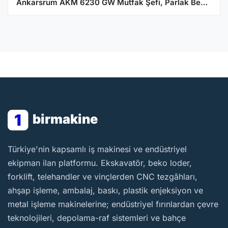
Ankarsrum AKM 6230 GW Mutfak Şefi, Parlak Beyaz
1
birmakine
BirMakine
Türkiye'nin kapsamlı iş makinesi ve endüstriyel
ekipman ilan platformu. Ekskavatör, beko loder,
forklift, telehandler ve vinçlerden CNC tezgâhları,
ahşap işleme, ambalaj, baskı, plastik enjeksiyon ve
metal işleme makinelerine; endüstriyel fırınlardan çevre
teknolojileri, depolama-raf sistemleri ve bahçe