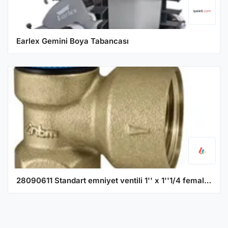
Earlex Gemini Boya Tabancası
28090611 Standart emniyet ventili 1'' x 1''1/4 female connection 10 bar