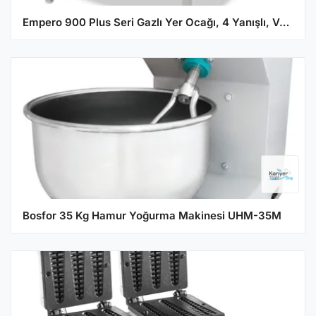
Empero 900 Plus Seri Gazlı Yer Ocağı, 4 Yanışlı, Ventilli, 70x91,5x56 cm
Bosfor 35 Kg Hamur Yoğurma Makinesi UHM-35M