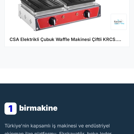
CSA Elektrikli Çubuk Waffle Makinesi Çiftli KRCS.WMCE.2
1
birmakine
BirMakine
Türkiye'nin kapsamlı iş makinesi ve endüstriyel
ekipman ilan platformu. Ekskavatör, beko loder,