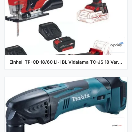
Einhell TP-CD 18/60 Li-i BL Vidalama TC-JS 18 Varrito 2x4.0ah Set