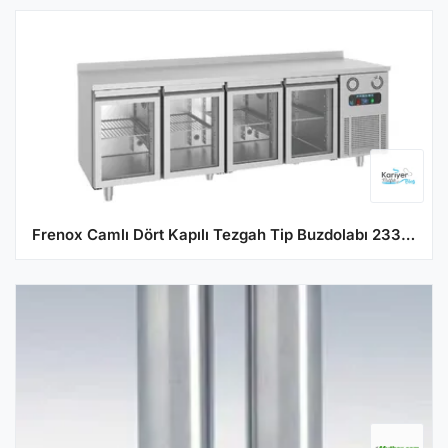
Frenox Camlı Dört Kapılı Tezgah Tip Buzdolabı 233x60x85 cm 304 Kalite CSN4-G EF-R290