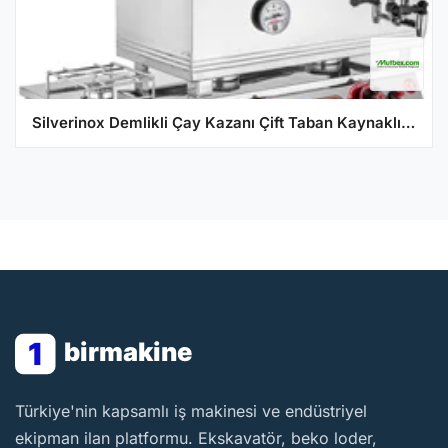
Silverinox Demlikli Çay Kazanı Çift Taban Kaynaklı Doğalgazlı 'lık
1
birmakine
BirMakine
Türkiye'nin kapsamlı iş makinesi ve endüstriyel
ekipman ilan platformu. Ekskavatör, beko loder,