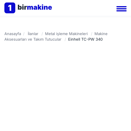
1
bir
makine
Anasayfa
/
İlanlar
/
Metal işleme Makineleri
/
Makine
Aksesuarları ve Takım Tutucular
/
Einhell TC-PW 340