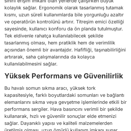
sınırlı erişim imkanı olan yerlerde çalışırken büyük
kolaylık sağlar. Ergonomik olarak tasarlanmış tutamak
kısmı, uzun süreli kullanımlarda bile yorgunluğu azaltır
ve operatörün kontrolünü artırır. Titreşim emici özelliği
sayesinde, kullanıcı konforu da ön planda tutulmuştur.
Tek eldivenle rahatça kullanılabilecek şekilde
tasarlanmış olması, hem pratiklik hem de verimlilik
açısından önemli bir avantajdır. Hafifliği, taşınabilirliğini
artırarak, saha çalışmalarında da kolayca
kullanılabilmesini sağlar.
Yüksek Performans ve Güvenilirlik
Bu havalı somun sıkma aracı, yüksek tork
kapasitesiyle, farklı boyutlardaki somunları ve bağlantı
elemanlarını sıkma veya gevşetme işlemlerinde etkili bir
performans sergiler. Hava basıncını verimli bir şekilde
kullanarak, hızlı ve güvenilir sonuçlar elde etmenizi
sağlar. Dayanıklı yapısı ve kaliteli malzemelerden
üretilmiş olması, uzun ömürlü kullanım imkanı sunar.