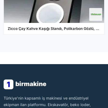
Zicco Çay Kahve Kaşığı Standı, Polikarbon Gözlü, 27x14,5x28,5 Cm, Siyah
1
birmakine
BirMakine
Türkiye'nin kapsamlı iş makinesi ve endüstriyel
ekipman ilan platformu. Ekskavatör, beko loder,