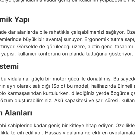
mik Yapı
nde dar alanlarda bile rahatlıkla çalışabilmenizi sağlıyor. Öz
lemlerinde büyük bir avantaj sunuyor. Ergonomik tutma sapı, 
i artırıyor. Görselde de görüleceği üzere, aletin genel tasarı
yapısı, kullanıcı konforunu ön planda tuttuğunu gösteriyor.
stemi
 bu vidalama, güçlü bir motor gücü ile donatılmış. Bu sayede 
ının ayrı olarak satıldığı (Solo) bu model, halihazırda Einhell 
lo karmaşasından kurtulurken, dilediğiniz yerde özgürce çalış
özüm oluşturabilirsiniz. Akü kapasitesi ve şarj süresi, kullan
m Alanları
bi sahiplerine kadar geniş bir kitleye hitap ediyor. Özellikl
 sıklıkla tercih ediliyor. Hassas vidalama gerektiren uygulam