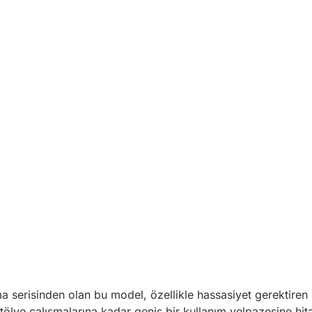
ma serisinden olan bu model, özellikle hassasiyet gerektiren i
tölye çalışmalarına kadar geniş bir kullanım yelpazesine hita