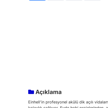
Açıklama
Einhell'in profesyonel akülü dik açılı vidala
kolaylık sağlıyor. Evde hobi projelerinden, a