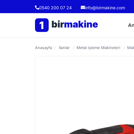
0540 200 07 24
info@birmakine.com
bir
makine
1
An
Anasayfa
/
İlanlar
/
Metal işleme Makineleri
/
Mak