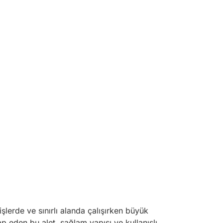
şlerde ve sınırlı alanda çalışırken büyük
p eden bu alet, sağlam yapısı ve kullanışlı