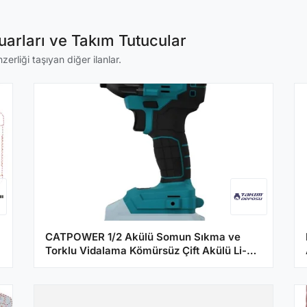
arları ve Takım Tutucular
erliği taşıyan diğer ilanlar.
CATPOWER 1/2 Akülü Somun Sıkma ve
Torklu Vidalama Kömürsüz Çift Akülü Li-
Ion 40V 4Ah