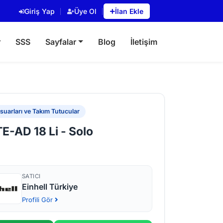
Giriş Yap
Üye Ol
İlan Ekle
r
SSS
Sayfalar
Blog
İletişim
uarları ve Takım Tutucular
TE-AD 18 Li - Solo
SATICI
Einhell Türkiye
Profili Gör