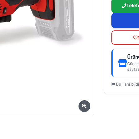
Telef
Ürünü
Güncel
sayfas
Bu ilanı bildi