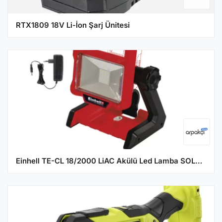
RTX1809 18V Li-İon Şarj Ünitesi
Einhell TE-CL 18/2000 LiAC Akülü Led Lamba SOLO (AKÜ HARİÇ) 4514114