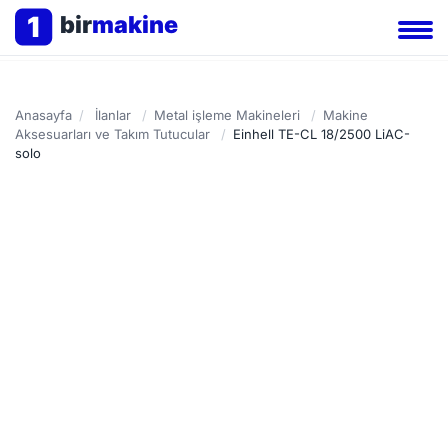
1
bir
makine
Anasayfa
/
İlanlar
/
Metal işleme Makineleri
/
Makine
Aksesuarları ve Takım Tutucular
/
Einhell TE-CL 18/2500 LiAC-
solo