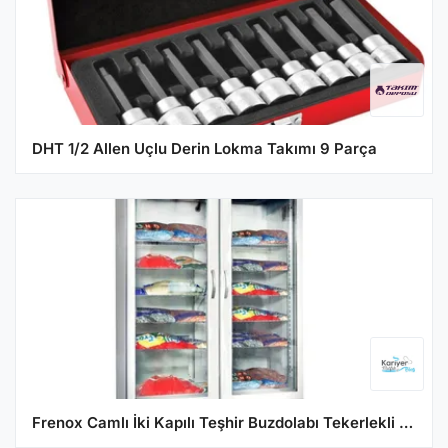
DHT 1/2 Allen Uçlu Derin Lokma Takımı 9 Parça
Frenox Camlı İki Kapılı Teşhir Buzdolabı Tekerlekli 140x80x198 cm WN13-G-R290