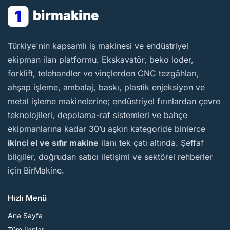
1
birmakine
BirMakine
Türkiye'nin kapsamlı iş makinesi ve endüstriyel
ekipman ilan platformu. Ekskavatör, beko loder,
forklift, telehandler ve vinçlerden CNC tezgâhları,
ahşap işleme, ambalaj, baskı, plastik enjeksiyon ve
metal işleme makinelerine; endüstriyel fırınlardan çevre
teknolojileri, depolama-raf sistemleri ve bahçe
ekipmanlarına kadar 30’u aşkın kategoride binlerce
ikinci el ve sıfır makine
ilanı tek çatı altında. Şeffaf
bilgiler, doğrudan satıcı iletişimi ve sektörel rehberler
için BirMakine.
Hızlı Menü
Ana Sayfa
Tüm İlanlar