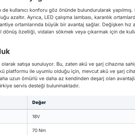
em de kullanıcı konforu göz önünde bulundurularak yapılmış
uğu azaltır. Ayrıca, LED çalışma lambası, karanlık ortamlard
le şantiye ortamlarında büyük bir avantaj sağlar. Değişken hız 
l dönüş özelliği, vidaları sökmek veya çıkarmak için de kullan
luk
olarak satışa sunuluyor. Bu, zaten akü ve şarj cihazına sahip
ü platformu ile uyumlu olduğu için, mevcut akü ve şarj cihazla
daha uzun ömürlü ve daha az kendinden deşarj olan avantajl
Türkiye servis desteği bulunmaktadır.
Değer
18V
70 Nm