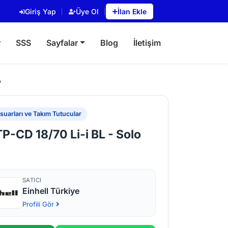
Giriş Yap
Üye Ol
İlan Ekle
r
SSS
Sayfalar
Blog
İletişim
o
uarları ve Takım Tutucular
TP-CD 18/70 Li-i BL - Solo
SATICI
Einhell Türkiye
Profili Gör