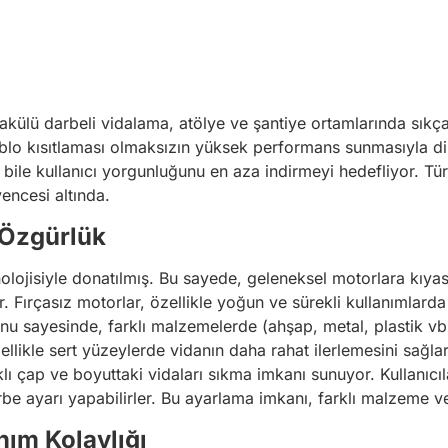
külü darbeli vidalama, atölye ve şantiye ortamlarında sıkça k
blo kısıtlaması olmaksızın yüksek performans sunmasıyla di
bile kullanıcı yorgunluğunu en aza indirmeyi hedefliyor. Tür
vencesi altında.
 Özgürlük
olojisiyle donatılmış. Bu sayede, geleneksel motorlara kıya
. Fırçasız motorlar, özellikle yoğun ve sürekli kullanımlard
u sayesinde, farklı malzemelerde (ahşap, metal, plastik vb.
ellikle sert yüzeylerde vidanın daha rahat ilerlemesini sağla
lı çap ve boyuttaki vidaları sıkma imkanı sunuyor. Kullanıcı
e ayarı yapabilirler. Bu ayarlama imkanı, farklı malzeme ve 
ım Kolaylığı