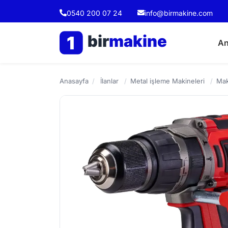
0540 200 07 24
info@birmakine.com
bir
makine
1
An
Anasayfa
/
İlanlar
/
Metal işleme Makineleri
/
Mak