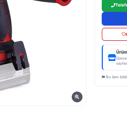
Telef
Ürünü
Güncel
sayfas
Bu ilanı bildi