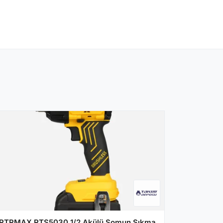
RTRMAX RTS5030 1/2 Akülü Somun Sıkma