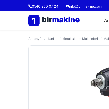
0540 200 07 24
info@birmakine.com
bir
makine
1
An
Anasayfa
/
İlanlar
/
Metal işleme Makineleri
/
Mak