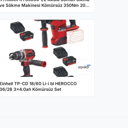
ve Sökme Makinesi Kömürsüz 350Nm 20V
4Ah
Einhell TP-CD 18/60 Li-i bl HEROCCO
36/28 3x4.0ah Kömürsüz Set