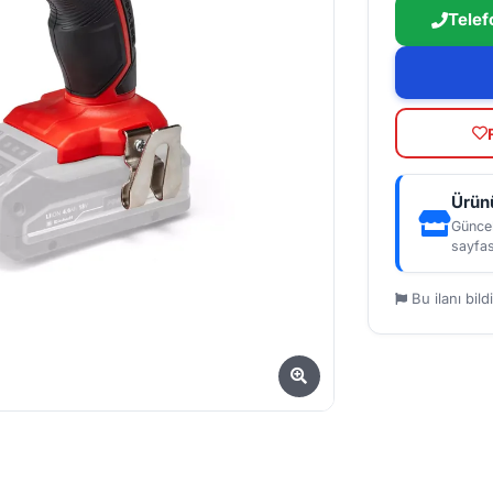
Telef
Ürünü
Güncel
sayfas
Bu ilanı bildi