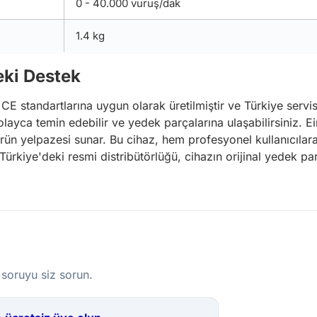
0 - 40.000 vuruş/dak
1.4 kg
eki Destek
E standartlarına uygun olarak üretilmiştir ve Türkiye servis
layca temin edebilir ve yedek parçalarına ulaşabilirsiniz. Ei
r ürün yelpazesi sunar. Bu cihaz, hem profesyonel kullanıcıla
n Türkiye'deki resmi distribütörlüğü, cihazın orijinal yedek p
 soruyu siz sorun.