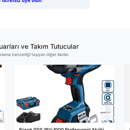
a
ücretsiz üye olun
.
arları ve Takım Tutucular
klama benzerliği taşıyan diğer ilanlar.
Bosch GDS 18V-1000 Profesyonel Akülü