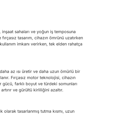
, inşaat sahaları ve yoğun iş temposuna
e fırçasız tasarım, cihazın ömrünü uzatırken
kullanım imkanı verirken, tek elden rahatça
aha az ısı üretir ve daha uzun ömürlü bir
nır. Fırçasız motor teknolojisi, cihazın
r gücü, farklı boyut ve türdeki somunları
ırır ve gürültü kirliliğini azaltır.
k olarak tasarlanmış tutma kısmı, uzun