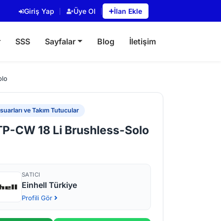
Giriş Yap
Üye Ol
İlan Ekle
r
SSS
Sayfalar
Blog
İletişim
olo
uarları ve Takım Tutucular
 TP-CW 18 Li Brushless-Solo
SATICI
Einhell Türkiye
Profili Gör