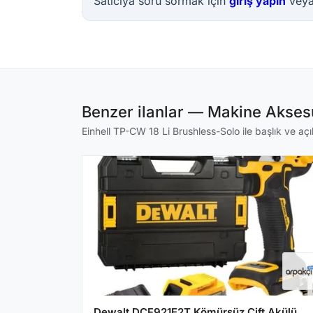
Satıcıya soru sormak için
giriş yapın
vey
Benzer ilanlar — Makine Aksesu
Einhell TP-CW 18 Li Brushless-Solo ile başlık ve açı
Dewalt DCF921E2T Kömürsüz Çift Akülü