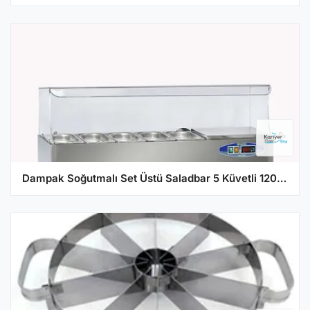
Dampak Soğutmalı Set Üstü Saladbar 5 Küvetli 120x35x40 cm 22SBS05-12