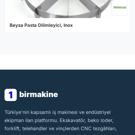
Beysa Pasta Dilimleyici, Inox
1
birmakine
BirMakine
Türkiye'nin kapsamlı iş makinesi ve endüstriyel
ekipman ilan platformu. Ekskavatör, beko loder,
forklift, telehandler ve vinçlerden CNC tezgâhları,