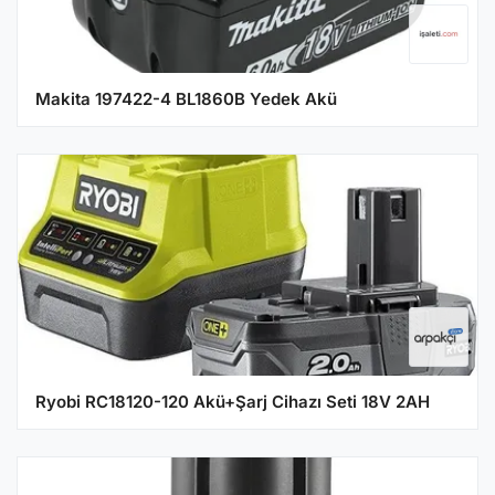
Makita 197422-4 BL1860B Yedek Akü
Ryobi RC18120-120 Akü+Şarj Cihazı Seti 18V 2AH