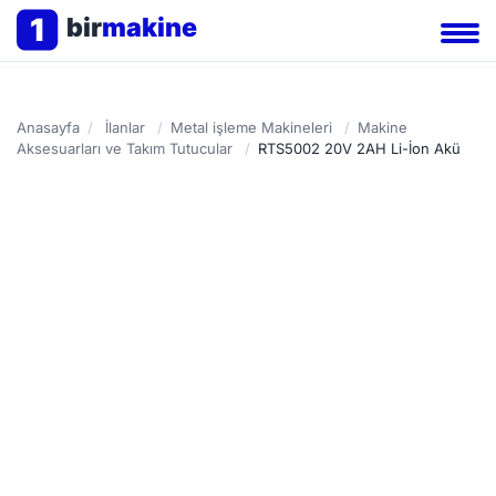
1
bir
makine
Anasayfa
/
İlanlar
/
Metal işleme Makineleri
/
Makine
Aksesuarları ve Takım Tutucular
/
RTS5002 20V 2AH Li-İon Akü