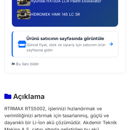
Hyundai HX130A LCR Paletli Ekskavatör
HİDROMEK HMK 145 LC SR
Ürünü satıcının sayfasında görüntüle
Güncel fiyat, stok ve sipariş için satıcının ürün
sayfasına gidin
Bu ilanı bildir
Açıklama
RTRMAX RTS5002, işlerinizi hızlandırmak ve
verimliliğinizi artırmak için tasarlanmış, güçlü ve
dayanıklı bir Li-İon akü çözümüdür. Akdemir Teknik
Makina A.Ş. çatısı altında geliştirilen bu akü,