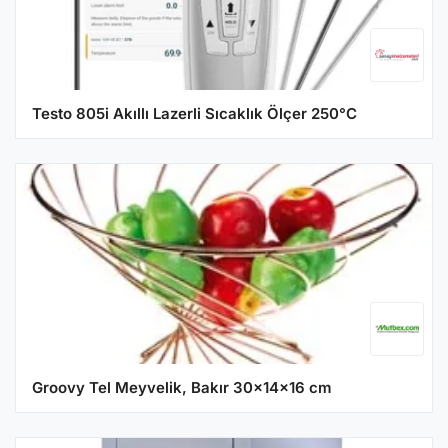
Testo 805i Akıllı Lazerli Sıcaklık Ölçer 250°C
Groovy Tel Meyvelik, Bakır 30x14x16 cm