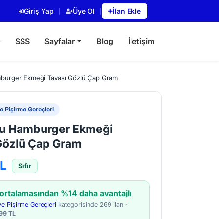
Giriş Yap
Üye Ol
İlan Ekle
r
SSS
Sayfalar
Blog
İletişim
burger Ekmeği Tavası Gözlü Çap Gram
 Pişirme Gereçleri
lu Hamburger Ekmeği
Gözlü Çap Gram
TL
Sıfır
 ortalamasından %14 daha avantajlı
e Pişirme Gereçleri
kategorisinde 269 ilan ·
99 TL