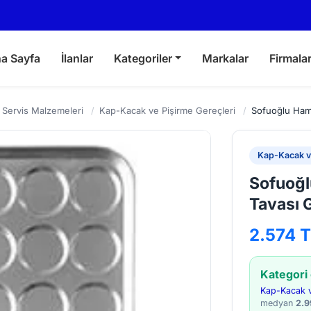
a Sayfa
İlanlar
Kategoriler
Markalar
Firmala
 Servis Malzemeleri
/
Kap-Kacak ve Pişirme Gereçleri
/
Sofuoğlu Ham
Kap-Kacak ve
Sofuoğ
Tavası 
2.574 
Kategori
Kap-Kacak v
medyan
2.9