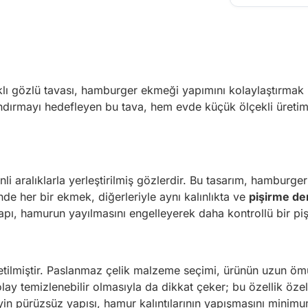
ı gözlü tavası, hamburger ekmeği yapımını kolaylaştırmak iç
zlandırmayı hedefleyen bu tava, hem evde küçük ölçekli üret
enli aralıklarla yerleştirilmiş gözlerdir. Bu tasarım, hambu
inde her bir ekmek, diğerleriyle aynı kalınlıkta ve
pişirme de
apı, hamurun yayılmasını engelleyerek daha kontrollü bir piş
tilmiştir. Paslanmaz çelik malzeme seçimi, ürünün uzun ömü
olay temizlenebilir olmasıyla da dikkat çeker; bu özellik öz
in pürüzsüz yapısı, hamur kalıntılarının yapışmasını minimu