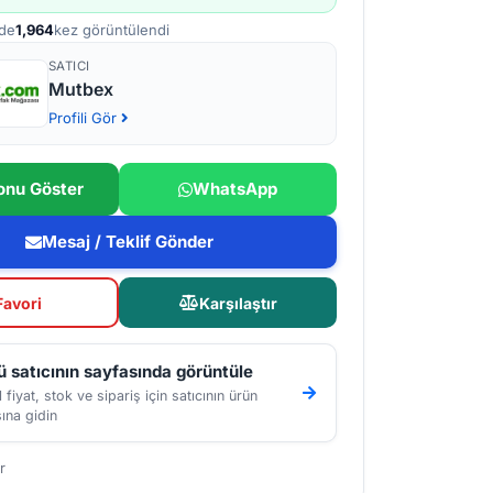
de
1,964
kez görüntülendi
SATICI
Mutbex
Profili Gör
onu Göster
WhatsApp
Mesaj / Teklif Gönder
Favori
Karşılaştır
 satıcının sayfasında görüntüle
 fiyat, stok ve sipariş için satıcının ürün
ına gidin
r