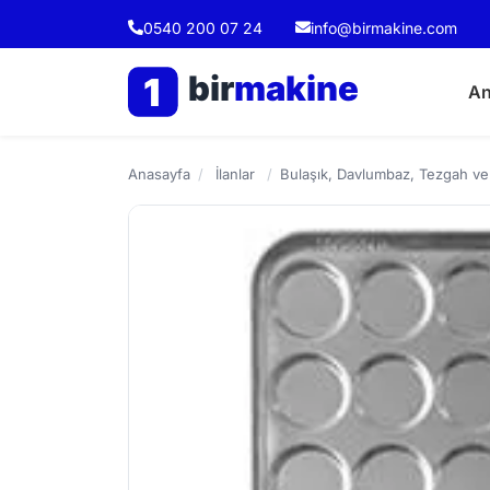
0540 200 07 24
info@birmakine.com
bir
makine
1
An
Anasayfa
/
İlanlar
/
Bulaşık, Davlumbaz, Tezgah ve