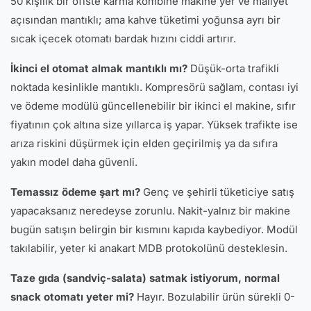
50 kişilik bir ofiste karma kombine makine yer ve maliyet
açısından mantıklı; ama kahve tüketimi yoğunsa ayrı bir
sıcak içecek otomatı bardak hızını ciddi artırır.
İkinci el otomat almak mantıklı mı?
Düşük-orta trafikli
noktada kesinlikle mantıklı. Kompresörü sağlam, contası iyi
ve ödeme modülü güncellenebilir bir ikinci el makine, sıfır
fiyatının çok altına size yıllarca iş yapar. Yüksek trafikte ise
arıza riskini düşürmek için elden geçirilmiş ya da sıfıra
yakın model daha güvenli.
Temassız ödeme şart mı?
Genç ve şehirli tüketiciye satış
yapacaksanız neredeyse zorunlu. Nakit-yalnız bir makine
bugün satışın belirgin bir kısmını kapıda kaybediyor. Modül
takılabilir, yeter ki anakart MDB protokolünü desteklesin.
Taze gıda (sandviç-salata) satmak istiyorum, normal
snack otomatı yeter mi?
Hayır. Bozulabilir ürün sürekli 0-