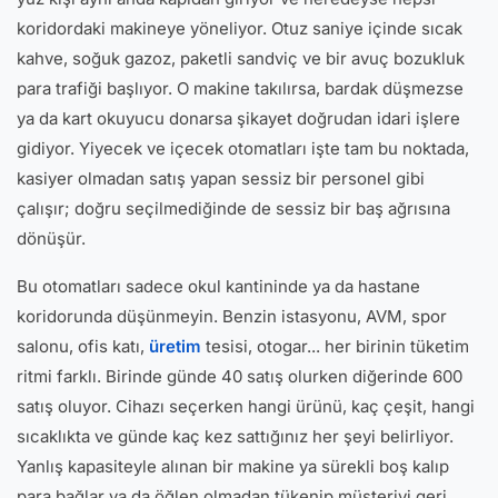
koridordaki makineye yöneliyor. Otuz saniye içinde sıcak
kahve, soğuk gazoz, paketli sandviç ve bir avuç bozukluk
para trafiği başlıyor. O makine takılırsa, bardak düşmezse
ya da kart okuyucu donarsa şikayet doğrudan idari işlere
gidiyor. Yiyecek ve içecek otomatları işte tam bu noktada,
kasiyer olmadan satış yapan sessiz bir personel gibi
çalışır; doğru seçilmediğinde de sessiz bir baş ağrısına
dönüşür.
Bu otomatları sadece okul kantininde ya da hastane
koridorunda düşünmeyin. Benzin istasyonu, AVM, spor
salonu, ofis katı,
üretim
tesisi, otogar... her birinin tüketim
ritmi farklı. Birinde günde 40 satış olurken diğerinde 600
satış oluyor. Cihazı seçerken hangi ürünü, kaç çeşit, hangi
sıcaklıkta ve günde kaç kez sattığınız her şeyi belirliyor.
Yanlış kapasiteyle alınan bir makine ya sürekli boş kalıp
para bağlar ya da öğlen olmadan tükenip müşteriyi geri