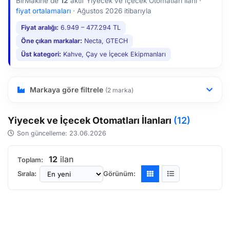
BirMakine'de
12
aktif Yiyecek ve İçecek Otomatları ilanı ·
edinebilirsiniz.
fiyat ortalamaları
·
Ağustos 2026 itibarıyla
Fiyat aralığı:
6.949 – 477.294 TL
Öne çıkan markalar:
Necta, GTECH
Üst kategori:
Kahve, Çay ve İçecek Ekipmanları
Markaya göre filtrele
(2 marka)
Yiyecek ve İçecek Otomatları İlanları
(12)
Son güncelleme: 23.06.2026
12
ilan
Toplam:
Sırala:
Görünüm: