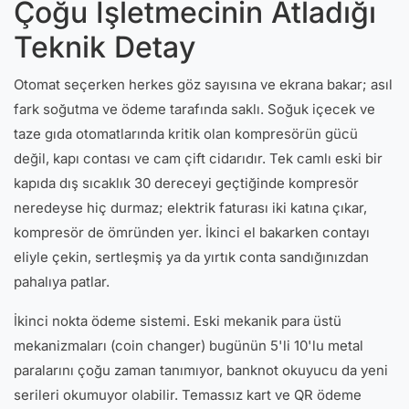
Çoğu İşletmecinin Atladığı
Teknik Detay
Otomat seçerken herkes göz sayısına ve ekrana bakar; asıl
fark soğutma ve ödeme tarafında saklı. Soğuk içecek ve
taze gıda otomatlarında kritik olan kompresörün gücü
değil, kapı contası ve cam çift cidarıdır. Tek camlı eski bir
kapıda dış sıcaklık 30 dereceyi geçtiğinde kompresör
neredeyse hiç durmaz; elektrik faturası iki katına çıkar,
kompresör de ömründen yer. İkinci el bakarken contayı
eliyle çekin, sertleşmiş ya da yırtık conta sandığınızdan
pahalıya patlar.
İkinci nokta ödeme sistemi. Eski mekanik para üstü
mekanizmaları (coin changer) bugünün 5'li 10'lu metal
paralarını çoğu zaman tanımıyor, banknot okuyucu da yeni
serileri okumuyor olabilir. Temassız kart ve QR ödeme