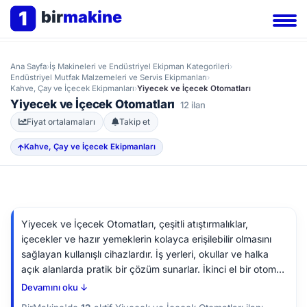
1
bir
makine
Ana Sayfa
›
İş Makineleri ve Endüstriyel Ekipman Kategorileri
›
Endüstriyel Mutfak Malzemeleri ve Servis Ekipmanları
›
Kahve, Çay ve İçecek Ekipmanları
›
Yiyecek ve İçecek Otomatları
Yiyecek ve İçecek Otomatları
12 ilan
Fiyat ortalamaları
Takip et
Kahve, Çay ve İçecek Ekipmanları
Yiyecek ve İçecek Otomatları, çeşitli atıştırmalıklar,
içecekler ve hazır yemeklerin kolayca erişilebilir olmasını
sağlayan kullanışlı cihazlardır. İş yerleri, okullar ve halka
açık alanlarda pratik bir çözüm sunarlar. İkinci el bir otomat
almayı düşünüyorsanız, sık kullanılan ürünleri dağıtma
Devamını oku ↓
kapasitesini kontrol ederek uzun ömürlülüğü hakkında fikir