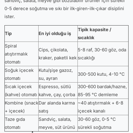
sandviç, salata, meyve gibi bozulabilir ürünler için sürekli
0-5 derece soğutma ve sıkı bir ilk-giren-ilk-çıkar disiplini
ister.
Tipik kapasite /
Tip
En iyi olduğu iş
sıcaklık
Spiral
Cips, çikolata,
5-8 raf, 30-60 göz, oda
atıştırmalık
kraker, paketli kek
sıcaklığı
otomatı
Soğuk içecek
Kutu/şişe gazoz,
300-500 kutu, 4-10 °C
otomatı
su, ayran
Sıcak içecek
Espresso, sütlü
300-600 bardak/hazne,
(kahve) otomatı
kahve, çay, çorba
85-95 °C demleme
Kombine (snack
Dar alanda karma
~40 atıştırmalık + 6-8
+ içecek)
satış
içecek kanalı
Taze gıda
Sandviç, salata,
30-60 göz, 0-5 °C
otomatı
meyve, süt ürünü
sürekli soğutma