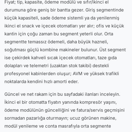
Fiyat; tip, kapasite, ödeme modülü ve sıfır/ikinci el
durumuna göre geniş bir bantta gezer. Giriş segmentinde
küçük kapasiteli, sade ödeme sistemli ya da yenilenmiş
ikinci el snack ve içecek otomatları yer alır; ofis ve küçük
kantin için çoğu zaman bu segment yeterli olur. Orta
segmentte temassız ödemeli, daha büyük hazneli,
soğutması güçlü kombine makineler bulunur. Üst segment
ise çekirdek kahveli sıcak içecek otomatları, taze gıda
dolapları ve telemetri (uzaktan stok takibi) destekli
profesyonel kabinlerden oluşur; AVM ve yüksek trafikli
noktalarda kendini hızlı amorti eder.
Güncel ve net rakam için bu sayfadaki ilanları inceleyin.
İkinci el bir otomatta fiyatın yanında kompresör yaşını,
ödeme modülünün güncelliğini ve fatura/servis geçmişini
sormadan pazarlığa oturmayın; ucuz görünen makine,
modül yenileme ve conta masrafıyla orta segmente