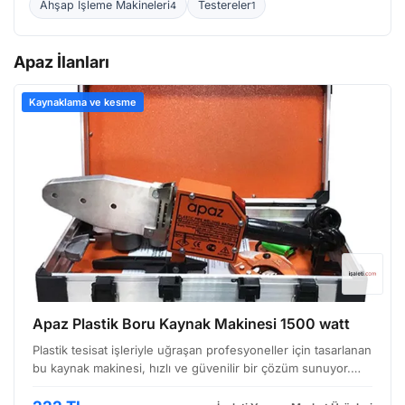
Ahşap İşleme Makineleri
Testereler
4
1
Apaz İlanları
Kaynaklama ve kesme
Apaz Plastik Boru Kaynak Makinesi 1500 watt
Plastik tesisat işleriyle uğraşan profesyoneller için tasarlanan
bu kaynak makinesi, hızlı ve güvenilir bir çözüm sunuyor.
Özellikle PVC, PE ve PP gibi yaygın kullanılan plastik boru
malzemelerinin birleştirilmesi için i…