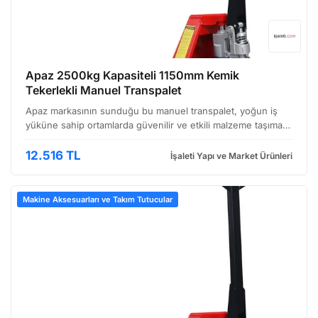
Apaz 2500kg Kapasiteli 1150mm Kemik
Tekerlekli Manuel Transpalet
Apaz markasının sunduğu bu manuel transpalet, yoğun iş
yüküne sahip ortamlarda güvenilir ve etkili malzeme taşıma
imkanı sunuyor. Özellikle depolar, üretim tesisleri,
perakende satış noktaları ve lojistik merkezlerinde s…
12.516 TL
İşaleti Yapı ve Market Ürünleri
Makine Aksesuarları ve Takım Tutucular