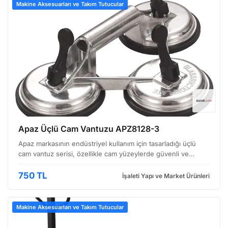
Makine Aksesuarları ve Takım Tutucular
Apaz Üçlü Cam Vantuzu APZ8128-3
Apaz markasının endüstriyel kullanım için tasarladığı üçlü
cam vantuz serisi, özellikle cam yüzeylerde güvenli ve
kontrollü taşıma işlemlerini kolaylaştırmak amacıyla
geliştirilmiştir. APZ8128-3 model numaralı bu ürün, d…
750 TL
İşaleti Yapı ve Market Ürünleri
Makine Aksesuarları ve Takım Tutucular