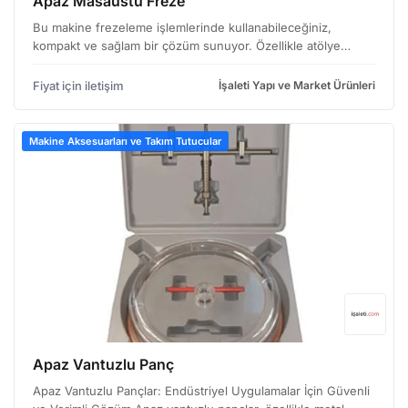
Apaz Masaüstü Freze
Bu makine frezeleme işlemlerinde kullanabileceğiniz,
kompakt ve sağlam bir çözüm sunuyor. Özellikle atölye
ortamlarında veya sınırlı alana sahip işletmelerde rahatlıkla
kullanılabilir nitelikte tasarlanmış. Görüntüden de…
Fiyat için iletişim
İşaleti Yapı ve Market Ürünleri
Makine Aksesuarları ve Takım Tutucular
Apaz Vantuzlu Panç
Apaz Vantuzlu Pançlar: Endüstriyel Uygulamalar İçin Güvenli