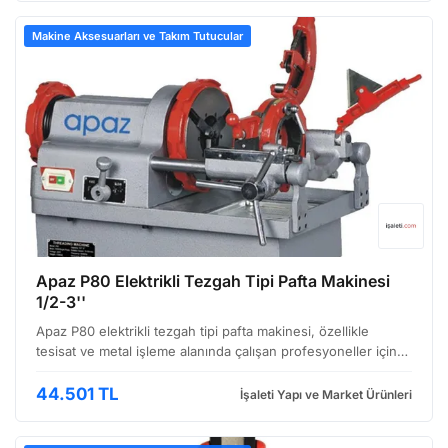
Makine Aksesuarları ve Takım Tutucular
Apaz P80 Elektrikli Tezgah Tipi Pafta Makinesi
1/2-3''
Apaz P80 elektrikli tezgah tipi pafta makinesi, özellikle
tesisat ve metal işleme alanında çalışan profesyoneller için
tasarlanmış, güçlü ve verimli bir çözüm sunuyor. Bu makine,
farklı çaplarda boru ve bağlantı elemanla…
44.501 TL
İşaleti Yapı ve Market Ürünleri