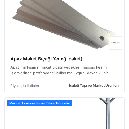
Apaz Maket Bıçağı Yedeği paket)
Apaz markasının maket bıçağı yedekleri, hassas kesim
işlemlerinde profesyonel kullanıma uygun, dayanıklı bir
çözümdür. Özellikle mimari ofisler, grafik tasarımcıları, el
sanatları üreticileri ve model yapımcıları gibi ge…
Fiyat için iletişim
İşaleti Yapı ve Market Ürünleri
Makine Aksesuarları ve Takım Tutucular