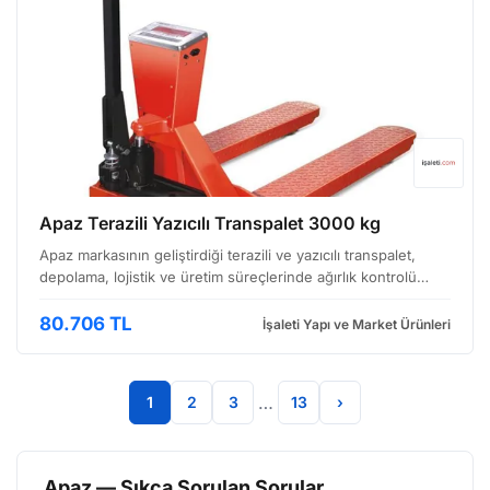
Apaz Terazili Yazıcılı Transpalet 3000 kg
Apaz markasının geliştirdiği terazili ve yazıcılı transpalet,
depolama, lojistik ve üretim süreçlerinde ağırlık kontrolü
yapılması gereken uygulamalar için tasarlanmıştır. Bu cihaz,
manuel transpalet kullanımının pratikl…
80.706 TL
İşaleti Yapı ve Market Ürünleri
…
1
2
3
13
›
Apaz — Sıkça Sorulan Sorular