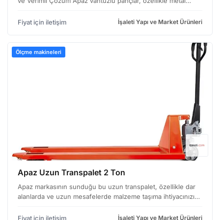
ve Verimli Çözüm Apaz vantuzlu pançlar, özellikle metal
levha işleme, sac metal endüstrisi ve benzeri uygulamalarda
yaygın olarak kullanılan, hassas ve güvenili…
Fiyat için iletişim
İşaleti Yapı ve Market Ürünleri
Ölçme makineleri
Apaz Uzun Transpalet 2 Ton
Apaz markasının sunduğu bu uzun transpalet, özellikle dar
alanlarda ve uzun mesafelerde malzeme taşıma ihtiyacınızı
karşılamak üzere tasarlanmıştır. Hafif ve orta ağırlıktaki
yüklerinizi güvenle taşımanızı sağlayan bu tr…
Fiyat için iletişim
İşaleti Yapı ve Market Ürünleri