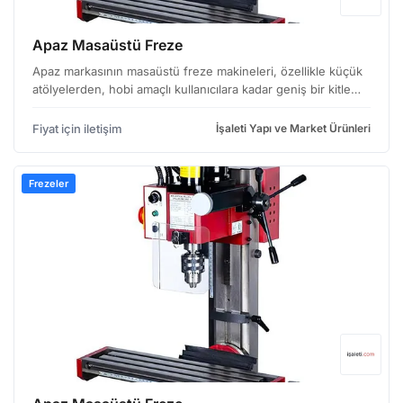
Apaz Masaüstü Freze
Apaz markasının masaüstü freze makineleri, özellikle küçük
atölyelerden, hobi amaçlı kullanıcılara kadar geniş bir kitle
için tasarlanmış, kompakt ve kullanışlı çözümler sunuyor.
Görüntüde yer alan model, X2L veya X2 kon…
Fiyat için iletişim
İşaleti Yapı ve Market Ürünleri
Frezeler