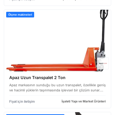
Ölçme makineleri
Apaz Uzun Transpalet 2 Ton
Apaz markasının sunduğu bu uzun transpalet, özellikle geniş
ve hacimli yüklerin taşınmasında işlevsel bir çözüm sunar.
Endüstriyel alanlarda, depolar, atölyeler ve nakliye
süreçlerinde kullanım için tasarlanmıştır. Yükle…
Fiyat için iletişim
İşaleti Yapı ve Market Ürünleri