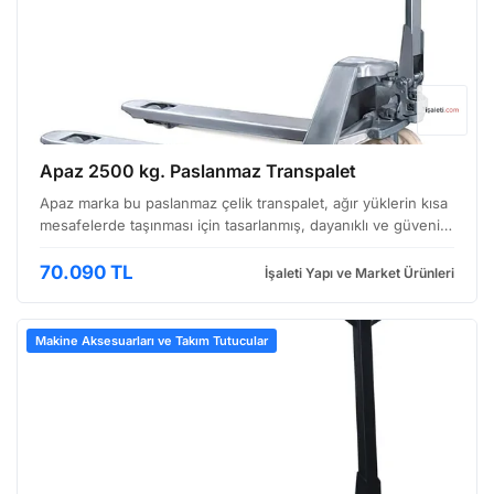
Apaz 2500 kg. Paslanmaz Transpalet
Apaz marka bu paslanmaz çelik transpalet, ağır yüklerin kısa
mesafelerde taşınması için tasarlanmış, dayanıklı ve güvenilir
bir ekipmandır. Özellikle gıda, perakende, lojistik gibi
sektörlerde sıkça kullanılan bu model, …
70.090 TL
İşaleti Yapı ve Market Ürünleri
Makine Aksesuarları ve Takım Tutucular