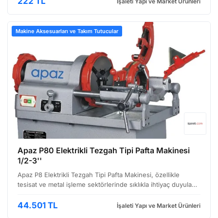
222 TL
İşaleti Yapı ve Market Ürünleri
Makine Aksesuarları ve Takım Tutucular
Apaz P80 Elektrikli Tezgah Tipi Pafta Makinesi
1/2-3''
Apaz P8 Elektrikli Tezgah Tipi Pafta Makinesi, özellikle
tesisat ve metal işleme sektörlerinde sıklıkla ihtiyaç duyulan,
1/2 inç ila 3 inç çaplarındaki paftaları hassas ve
verrepresented bir şekilde oluşturmak için tasar…
44.501 TL
İşaleti Yapı ve Market Ürünleri