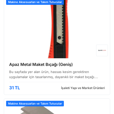
Makine Aksesuarları ve Takım Tutucular
Apaz Metal Maket Bıçağı (Geniş)
Bu sayfada yer alan ürün, hassas kesim gerektiren
uygulamalar için tasarlanmış, dayanıklı bir maket bıçağı.
Özellikle model yapımı, grafik tasarım, mimari çizim ve
benzeri alanlarda sıkça tercih ediliyor. Geniş kesim ağz…
31 TL
İşaleti Yapı ve Market Ürünleri
Makine Aksesuarları ve Takım Tutucular