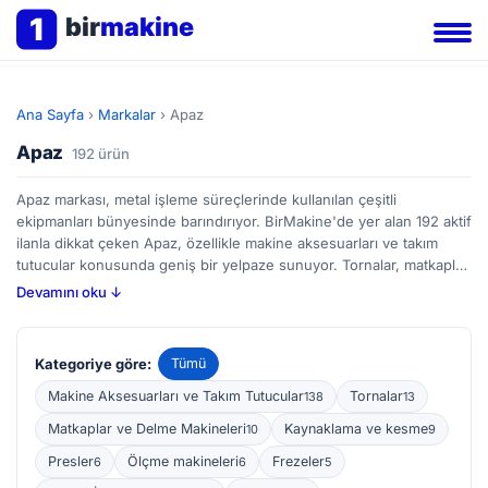
1
bir
makine
Ana Sayfa
›
Markalar
›
Apaz
Apaz
192 ürün
Apaz markası, metal işleme süreçlerinde kullanılan çeşitli
ekipmanları bünyesinde barındırıyor. BirMakine'de yer alan 192 aktif
ilanla dikkat çeken Apaz, özellikle makine aksesuarları ve takım
tutucular konusunda geniş bir yelpaze sunuyor. Tornalar, matkaplar
ve delme makineleri kategorilerindeki ürünleriyle üretimden
Devamını oku ↓
tamirhaneye kadar birçok alanda faaliyet gösteren profesyonellere
hitap ediyor. Bu makineler, metal parçaların şekillendirilmesi,
delinmesi ve işlenmesinde görev alır; hassasiyet, dayanıklılık ve
Kategoriye göre:
Tümü
uzun ömürlülük alıcılar için öncelikli unsurlardır. BirMakine'de yeni
ve ikinci el Apaz ürünlerini karşılaştırarak, ihtiyaçlarınıza en uygun
Makine Aksesuarları ve Takım Tutucular
Tornalar
138
13
çözümü bulabilirsiniz.
Matkaplar ve Delme Makineleri
Kaynaklama ve kesme
10
9
Presler
Ölçme makineleri
Frezeler
6
6
5