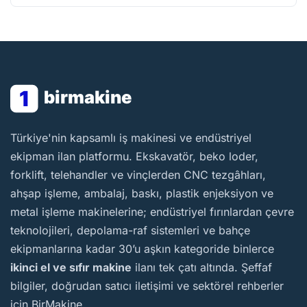
1
birmakine
BirMakine
Türkiye'nin kapsamlı iş makinesi ve endüstriyel
ekipman ilan platformu. Ekskavatör, beko loder,
forklift, telehandler ve vinçlerden CNC tezgâhları,
ahşap işleme, ambalaj, baskı, plastik enjeksiyon ve
metal işleme makinelerine; endüstriyel fırınlardan çevre
teknolojileri, depolama-raf sistemleri ve bahçe
ekipmanlarına kadar 30’u aşkın kategoride binlerce
ikinci el ve sıfır makine
ilanı tek çatı altında. Şeffaf
bilgiler, doğrudan satıcı iletişimi ve sektörel rehberler
için BirMakine.