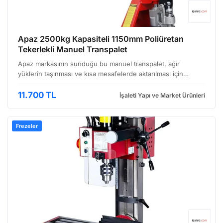
Apaz 2500kg Kapasiteli 1150mm Poliüretan
Tekerlekli Manuel Transpalet
Apaz markasının sunduğu bu manuel transpalet, ağır
yüklerin taşınması ve kısa mesafelerde aktarılması için
tasarlanmış, sağlam ve kullanışlı bir çözümdür. Özellikle
depolar, üretim tesisleri, rıhtımlar ve perakende satış…
11.700 TL
İşaleti Yapı ve Market Ürünleri
Frezeler