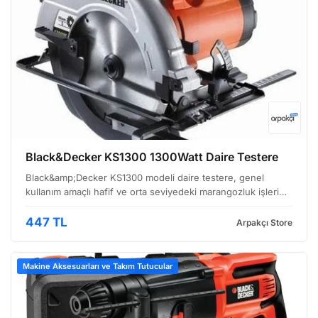
Black&Decker KS1300 1300Watt Daire Testere
Black&amp;Decker KS1300 modeli daire testere, genel
kullanım amaçlı hafif ve orta seviyedeki marangozluk işleri
için tasarlanmış bir el aletidir. Özellikle evde küçük tamiratlar,
hobi projeleri veya atölye çalışmalarında…
447 TL
Arpakçı Store
Makine Aksesuarları ve Takım Tutucular