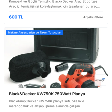
Kompakt ve Güçlü Temizlik: Black+Decker Araç Süpürgesi
Araç içi temizliğinizi kolaylaştırmak için tasarlanan bu araç
süpürgesi, hem şık tasarımıyla dikkat çekiyor hem de etkili
performansı ile beklentilerinizi karşılıyor…
600 TL
Arpakçı Store
Makine Aksesuarları ve Takım Tutucular
Black&Decker KW750K 750Watt Planya
Black&amp;Decker KW750K planya seti, özellikle
marangozluk ve ahşap işleme alanında çalışan
profesyoneller ile hobi amaçlı kullanıcılara hitap eden,