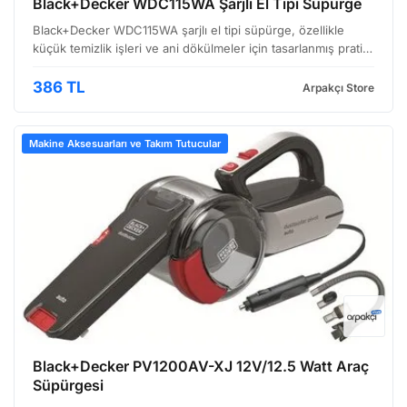
Black+Decker WDC115WA Şarjlı El Tipi Süpürge
Black+Decker WDC115WA şarjlı el tipi süpürge, özellikle
küçük temizlik işleri ve ani dökülmeler için tasarlanmış pratik
bir çözümdür. Kompakt boyutuyla kolayca taşınabilir ve
aracınızda, ofisinizde veya evinizin farklı k…
386 TL
Arpakçı Store
Makine Aksesuarları ve Takım Tutucular
Black+Decker PV1200AV-XJ 12V/12.5 Watt Araç
Süpürgesi