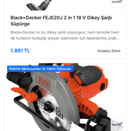
Black+Decker FEJ520J 2 in 1 18 V Dikey Şarjlı
Süpürge
Black+Decker'ın bu dikey şarjlı süpürgesi, hem temizlik hem
de kullanım kolaylığı arayan işletmeler için tasarlanmış pratik
bir çözüm sunuyor. Özellikle ofis ortamları, küçük mutfaklar
veya hızlı temizlik ihtiyaçları içi…
1.881 TL
Arpakçı Store
Makine Aksesuarları ve Takım Tutucular