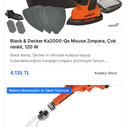
Black & Decker Ka2000-Qs Mouse Zımpara, Çok
renkli, 120 W
Black &amp; Decker'ın elinizde kolayca taşıyıp
kullanabileceğiniz kompakt zımpara çözümüyle tanışın.
Özellikle hassas yüzeylerde ve köşelerde çalışırken size
büyük avantaj sağlayacak olan bu alet, hem profesyonel
4.135 TL
Arpakçı Store
kullanı…
Makine Aksesuarları ve Takım Tutucular