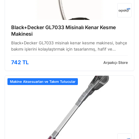
Black+Decker GL7033 Misinalı Kenar Kesme
Makinesi
Black+Decker GL7033 misinalı kenar kesme makinesi, bahçe
bakımı işlerini kolaylaştırmak için tasarlanmış, hafif ve
kullanışlı bir alettir. Özellikle çim kenarları, kaldırımlar ve
engellerin etrafındaki bitki örtüsünü tem…
742 TL
Arpakçı Store
Makine Aksesuarları ve Takım Tutucular