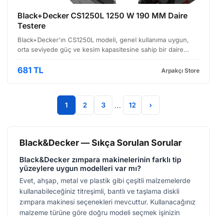
Black+Decker CS1250L 1250 W 190 MM Daire
Testere
Black+Decker'ın CS1250L modeli, genel kullanıma uygun,
orta seviyede güç ve kesim kapasitesine sahip bir daire
testeresidir. Özellikle hobi amaçlı kullanıcılardan, küçük
atölye çalışanlarına kadar geniş bir kitleye hitap…
681 TL
Arpakçı Store
…
1
2
3
12
›
Black&Decker — Sıkça Sorulan Sorular
Black&Decker zımpara makinelerinin farklı tip
yüzeylere uygun modelleri var mı?
Evet, ahşap, metal ve plastik gibi çeşitli malzemelerde
kullanabileceğiniz titreşimli, bantlı ve taşlama diskli
zımpara makinesi seçenekleri mevcuttur. Kullanacağınız
malzeme türüne göre doğru modeli seçmek işinizin