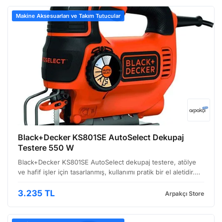
Makine Aksesuarları ve Takım Tutucular
Black+Decker KS801SE AutoSelect Dekupaj
Testere 550 W
Black+Decker KS801SE AutoSelect dekupaj testere, atölye
ve hafif işler için tasarlanmış, kullanımı pratik bir el aletidir.
Özellikle mobilya yapımı, hobi projeleri ve inşaat sektöründe
sıkça kullanılan bu makine, hem yen…
3.235 TL
Arpakçı Store