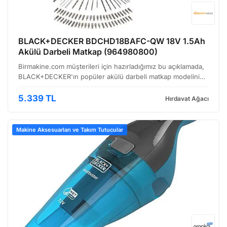
BLACK+DECKER BDCHD18BAFC-QW 18V 1.5Ah
Akülü Darbeli Matkap (964980800)
Birmakine.com müşterileri için hazırladığımız bu açıklamada,
BLACK+DECKER'ın popüler akülü darbeli matkap modelini
yakından inceleyeceğiz. Özellikle evde küçük tamirat işleri
veya atölye çalışmalarında kullanacaklar için…
5.339 TL
Hırdavat Ağacı
Makine Aksesuarları ve Takım Tutucular