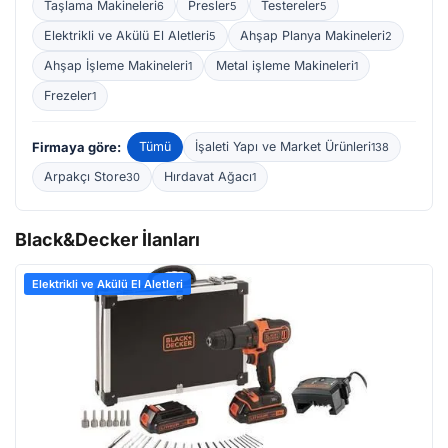
Taşlama Makineleri
Presler
Testereler
6
5
5
Elektrikli ve Akülü El Aletleri
Ahşap Planya Makineleri
5
2
Ahşap İşleme Makineleri
Metal işleme Makineleri
1
1
Frezeler
1
Firmaya göre:
Tümü
İşaleti Yapı ve Market Ürünleri
138
Arpakçı Store
Hırdavat Ağacı
30
1
Black&Decker İlanları
Elektrikli ve Akülü El Aletleri