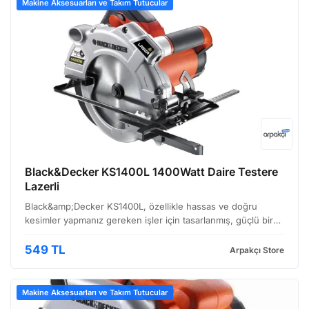
Makine Aksesuarları ve Takım Tutucular
Black&Decker KS1400L 1400Watt Daire Testere
Lazerli
Black&amp;Decker KS1400L, özellikle hassas ve doğru
kesimler yapmanız gereken işler için tasarlanmış, güçlü bir
daire testeredir. Profesyonel kullanıcılardan hobi
kullanıcılarına kadar geniş bir yelpazeye hitap eden bu m…
549 TL
Arpakçı Store
Makine Aksesuarları ve Takım Tutucular