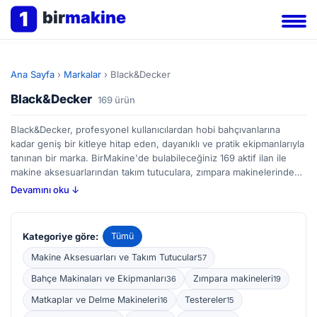
1
bir
makine
Ana Sayfa
›
Markalar
›
Black&Decker
Black&Decker
169 ürün
Black&Decker, profesyonel kullanıcılardan hobi bahçıvanlarına
kadar geniş bir kitleye hitap eden, dayanıklı ve pratik ekipmanlarıyla
tanınan bir marka. BirMakine'de bulabileceğiniz 169 aktif ilan ile
makine aksesuarlarından takım tutuculara, zımpara makinelerinden
çim biçme makinelerine kadar çeşitli ürün seçenekleri mevcut.
Devamını oku ↓
İnşaat sektöründe kullanılan taşlama disklerinden, ahşap işleme
atölyelerinde zımparalama işlemlerini kolaylaştıran cihazlara kadar
birçok uygulama için Black&Decker ekipmanları tercih ediliyor.
Kategoriye göre:
Tümü
Bahçe bakımında verimliliği artırmak isteyenler için çapa makineleri
ve ot biçme aletleri de portföyde yer alıyor. Bu ürünleri incelerken,
Makine Aksesuarları ve Takım Tutucular
57
motor gücü, kullanım kolaylığı ve yedek parça bulunabilirliği gibi
Bahçe Makinaları ve Ekipmanları
Zımpara makineleri
36
19
detaylara dikkat etmek işinizi kolaylaştıracaktır; BirMakine'deki
ilanları karşılaştırarak bütçenize ve ihtiyacınıza uygun seçeneği
Matkaplar ve Delme Makineleri
Testereler
16
15
bulabilirsiniz.