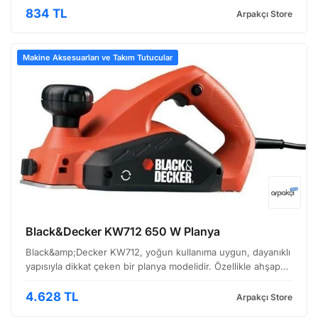
kompakt boyutları ve yeterli performansı bir araya getiren bir
834 TL
Arpakçı Store
el aleti…
Makine Aksesuarları ve Takım Tutucular
Black&Decker KW712 650 W Planya
Black&amp;Decker KW712, yoğun kullanıma uygun, dayanıklı
yapısıyla dikkat çeken bir planya modelidir. Özellikle ahşap
işleme atölyelerinde ve marangozluk uygulamalarında sıkça
tercih ediliyor. Bu planya, hem profesyonel …
4.628 TL
Arpakçı Store