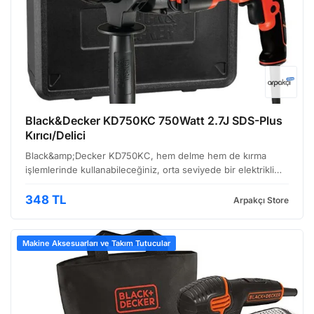
Black&Decker KD750KC 750Watt 2.7J SDS-Plus
Kırıcı/Delici
Black&amp;Decker KD750KC, hem delme hem de kırma
işlemlerinde kullanabileceğiniz, orta seviyede bir elektrikli
darbeli matkap. Özellikle inşaat, tadilat ve demir işleri gibi
alanlarda kullanıma uygun tasarlanmış. Ergonom…
348 TL
Arpakçı Store
Makine Aksesuarları ve Takım Tutucular