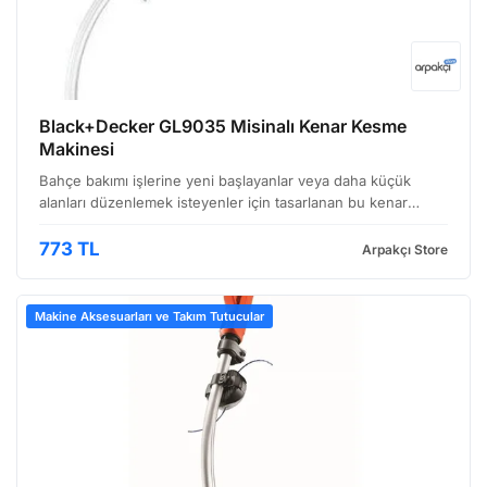
Black+Decker GL9035 Misinalı Kenar Kesme
Makinesi
Bahçe bakımı işlerine yeni başlayanlar veya daha küçük
alanları düzenlemek isteyenler için tasarlanan bu kenar
kesme makinesi, hem pratik hem de hafif yapısıyla öne
çıkıyor. Black+Decker'ın bu modeli, bahçenizin kenarlar…
773 TL
Arpakçı Store
Makine Aksesuarları ve Takım Tutucular