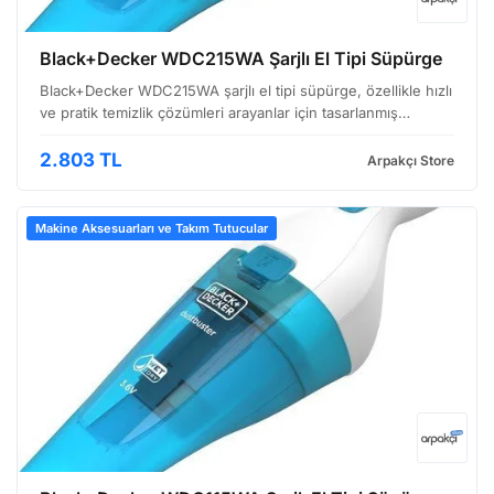
Black+Decker WDC215WA Şarjlı El Tipi Süpürge
Black+Decker WDC215WA şarjlı el tipi süpürge, özellikle hızlı
ve pratik temizlik çözümleri arayanlar için tasarlanmış
kullanışlı bir cihazdır. Kompakt tasarımı sayesinde kolayca
taşınabilir, bu da onu araç içi temizlik, …
2.803 TL
Arpakçı Store
Makine Aksesuarları ve Takım Tutucular