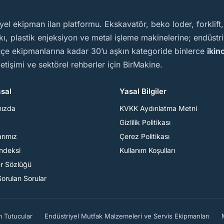
yel ekipman ilan platformu. Ekskavatör, beko loder, forklift
, plastik enjeksiyon ve metal işleme makinelerine; endüstriy
ahçe ekipmanlarına kadar 30’u aşkın kategoride binlerce
ikin
iletişimi ve sektörel rehberler için BirMakine.
sal
Yasal Bilgiler
mızda
KVKK Aydınlatma Metni
Gizlilik Politikası
arımız
Çerez Politikası
Endeksi
Kullanım Koşulları
er Sözlüğü
Sorulan Sorular
m Tutucular
Endüstriyel Mutfak Malzemeleri ve Servis Ekipmanları