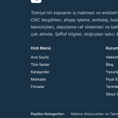
BirMakine
Türkiye'nin kapsamlı iş makinesi ve endüstri
CNC tezgâhları, ahşap işleme, ambalaj, baskı
teknolojileri, depolama-raf sistemleri ve b
çatı altında. Şeffaf bilgiler, doğrudan satıcı 
Hızlı Menü
Kurum
Ana Sayfa
Hakkı
Tüm İlanlar
Blog
Kategoriler
Yazarl
Markalar
Fiyat 
Firmalar
Teriml
Sıkça 
Popüler Kategoriler:
Makine Aksesuarları ve Takı