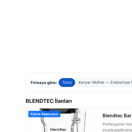
Firmaya göre:
Tümü
Kariyer Mutfak — Endüstriyel 
BLENDTEC İlanları
Kahve Makineleri
Blendtec Bar
Profesyonel mutf
inceleyebilirsin