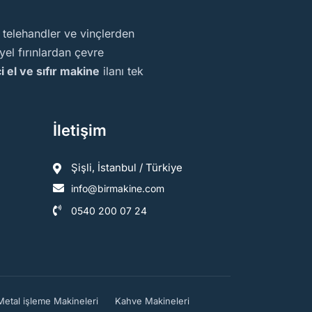
, telehandler ve vinçlerden
el fırınlardan çevre
ci el ve sıfır makine
ilanı tek
İletişim
Şişli, İstanbul / Türkiye
info@birmakine.com
0540 200 07 24
Metal işleme Makineleri
Kahve Makineleri