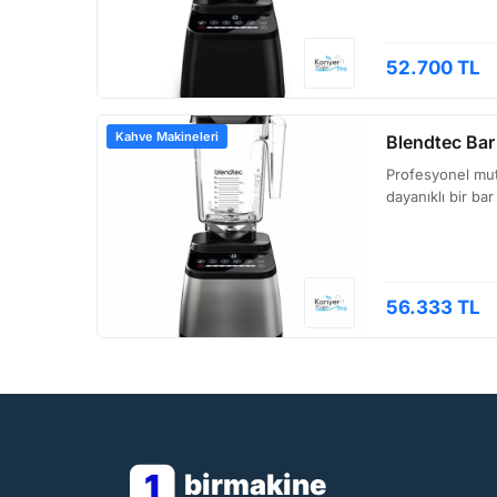
52.700 TL
Kahve Makineleri
Blendtec Ba
Profesyonel mutf
dayanıklı bir ba
56.333 TL
1
birmakine