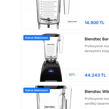
14.800 TL
Kahve Makineleri
Blendtec Ba
Profesyonel mutf
deneyimini kolay
44.243 TL
Kahve Makineleri
Blendtec Wil
Profesyonel mut
yenilikçi tasarı