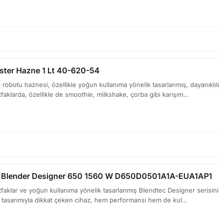
ster Hazne 1 Lt 40-620-54
robotu haznesi, özellikle yoğun kullanıma yönelik tasarlanmış, dayanıklılı
aklarda, özellikle de smoothie, milkshake, çorba gibi karışım…
r Blender Designer 650 1560 W D650D0501A1A-EUA1AP1
aklar ve yoğun kullanıma yönelik tasarlanmış Blendtec Designer serisinin 
k tasarımıyla dikkat çeken cihaz, hem performansı hem de kul…