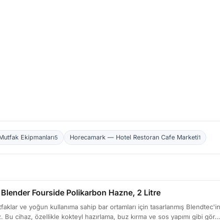
Mutfak Ekipmanları
Horecamark — Hotel Restoran Cafe Marketi
5
1
 Blender Fourside Polikarbon Hazne, 2 Litre
aklar ve yoğun kullanıma sahip bar ortamları için tasarlanmış Blendtec'i
iz. Bu cihaz, özellikle kokteyl hazırlama, buz kırma ve sos yapımı gibi gör…