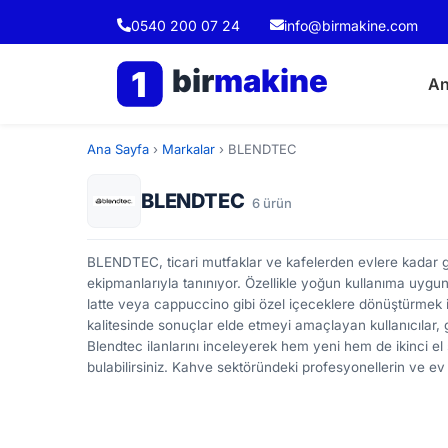
0540 200 07 24
info@birmakine.com
bir
makine
1
An
Ana Sayfa
›
Markalar
›
BLENDTEC
BLENDTEC
6 ürün
BLENDTEC, ticari mutfaklar ve kafelerden evlere kadar g
ekipmanlarıyla tanınıyor. Özellikle yoğun kullanıma uygun 
latte veya cappuccino gibi özel içeceklere dönüştürmek i
kalitesinde sonuçlar elde etmeyi amaçlayan kullanıcılar, g
Blendtec ilanlarını inceleyerek hem yeni hem de ikinci el 
bulabilirsiniz. Kahve sektöründeki profesyonellerin ve ev