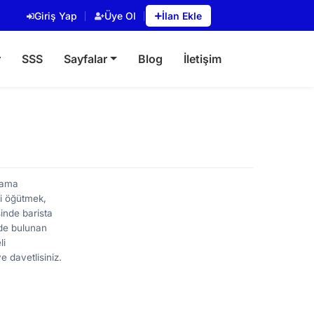
Giriş Yap
Üye Ol
İlan Ekle
r
SSS
Sayfalar
Blog
İletişim
rlama
ni öğütmek,
inde barista
'de bulunan
li
e davetlisiniz.