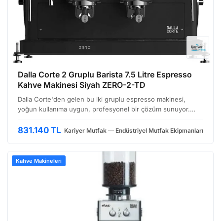
Dalla Corte 2 Gruplu Barista 7.5 Litre Espresso
Kahve Makinesi Siyah ZERO-2-TD
Dalla Corte'den gelen bu iki gruplu espresso makinesi,
yoğun kullanıma uygun, profesyonel bir çözüm sunuyor.
Özellikle barista odaklı tasarlanmış yapısıyla, hassas
demleme kontrolü ve istikrarlı performans arayan işletme…
831.140 TL
Kariyer Mutfak — Endüstriyel Mutfak Ekipmanları
Kahve Makineleri