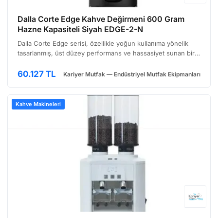
Dalla Corte Edge Kahve Değirmeni 600 Gram
Hazne Kapasiteli Siyah EDGE-2-N
Dalla Corte Edge serisi, özellikle yoğun kullanıma yönelik
tasarlanmış, üst düzey performans ve hassasiyet sunan bir
kahve öğütme makinesidir. EDGE-2-N modeli, hem küçük
kafe zincirleri hem de evde profesyonel kahve dene…
60.127 TL
Kariyer Mutfak — Endüstriyel Mutfak Ekipmanları
Kahve Makineleri