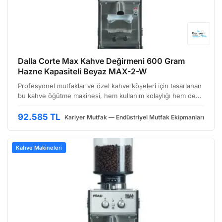
Dalla Corte Max Kahve Değirmeni 600 Gram
Hazne Kapasiteli Beyaz MAX-2-W
Profesyonel mutfaklar ve özel kahve köşeleri için tasarlanan
bu kahve öğütme makinesi, hem kullanım kolaylığı hem de
hassas öğütme performansı sunarak, kahve hazırlama
sürecinizi optimize etmenize yardımcı olur. Beyaz re…
92.585 TL
Kariyer Mutfak — Endüstriyel Mutfak Ekipmanları
Kahve Makineleri