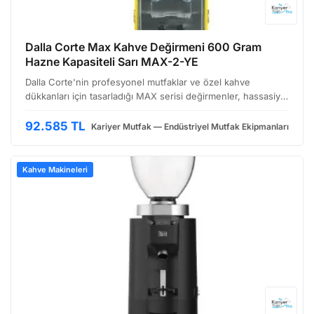
Dalla Corte Max Kahve Değirmeni 600 Gram
Hazne Kapasiteli Sarı MAX-2-YE
Dalla Corte'nin profesyonel mutfaklar ve özel kahve
dükkanları için tasarladığı MAX serisi değirmenler, hassasiyet
ve dayanıklılığı bir araya getiriyor. MAX-2-YE modeli, sarı
renkli gövdesiyle dikkat çekerken, 600 gram k…
92.585 TL
Kariyer Mutfak — Endüstriyel Mutfak Ekipmanları
Kahve Makineleri