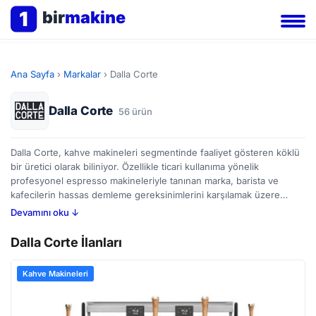
1
bir
makine
Ana Sayfa
›
Markalar
›
Dalla Corte
Dalla Corte
56 ürün
Dalla Corte, kahve makineleri segmentinde faaliyet gösteren köklü
bir üretici olarak biliniyor. Özellikle ticari kullanıma yönelik
profesyonel espresso makineleriyle tanınan marka, barista ve
kafecilerin hassas demleme gereksinimlerini karşılamak üzere
tasarlanmış ekipmanlar sunuyor. Dalla Corte makineleri genellikle
Devamını oku ↓
yoğun işletme koşullarına uygun, dayanıklı malzemelerden üretiliyor
ve sıcaklık kontrolü gibi özellikleriyle dikkat çekiyor. Bu tür
Dalla Corte İlanları
makinelerin seçimi, demleme istikrarı, su basıncı ve kullanım
kolaylığı gibi faktörlere bağlı olabilir. Eğer yeni veya ikinci el
Kahve Makineleri
profesyonel kahve makinesi arayışındaysanız, Dalla Corte ilanlarına
BirMakine platformunda göz atarak farklı seçenekleri
karşılaştırabilirsiniz; 56 adet ilan mevcut durumda.