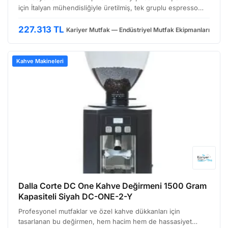
için İtalyan mühendisliğiyle üretilmiş, tek gruplu espresso
makinesi sunuyoruz. Bu model, özellikle küçük hacimli kafe,
bistro veya butik pastane gibi ortamlarda …
227.313 TL
Kariyer Mutfak — Endüstriyel Mutfak Ekipmanları
Kahve Makineleri
Dalla Corte DC One Kahve Değirmeni 1500 Gram
Kapasiteli Siyah DC-ONE-2-Y
Profesyonel mutfaklar ve özel kahve dükkanları için
tasarlanan bu değirmen, hem hacim hem de hassasiyet