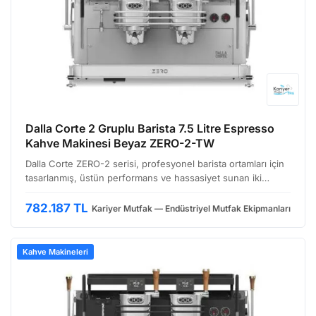
Dalla Corte 2 Gruplu Barista 7.5 Litre Espresso
Kahve Makinesi Beyaz ZERO-2-TW
Dalla Corte ZERO-2 serisi, profesyonel barista ortamları için
tasarlanmış, üstün performans ve hassasiyet sunan iki
gruplu bir espresso kahve makinesi'dir. Gelişmiş termal
stabilite teknolojileri ile dikkat çeken bu mode…
782.187 TL
Kariyer Mutfak — Endüstriyel Mutfak Ekipmanları
Kahve Makineleri