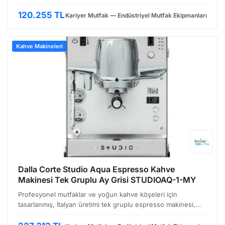
gerektiren ortamlarda ideal bir çözüm sunuyor. Dalla
Corte'nin DC One serisi, kompakt tasarımıyla sınırlı alana
120.255 TL
Kariyer Mutfak — Endüstriyel Mutfak Ekipmanları
sahi…
Kahve Makineleri
Dalla Corte Studio Aqua Espresso Kahve
Makinesi Tek Gruplu Ay Grisi STUDIOAQ-1-MY
Profesyonel mutfaklar ve yoğun kahve köşeleri için
tasarlanmış, İtalyan üretimi tek gruplu espresso makinesi,
hem performansı hem de estetiği bir araya getiriyor. Ay gri
rengiyle modern bir görünüm sunan bu makine, özell…