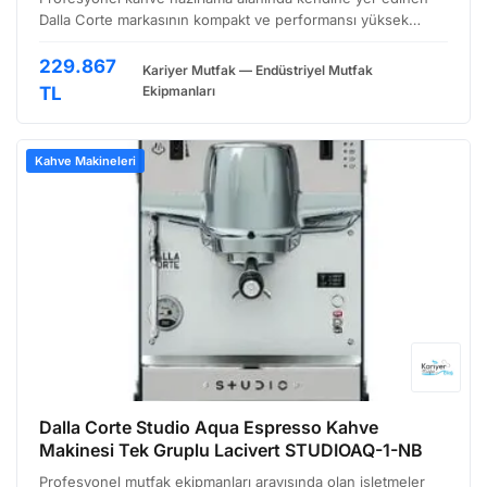
Dalla Corte markasının kompakt ve performansı yüksek
modeli, özellikle yoğun kullanıma uygun tasarlanmış.
Paslanmaz çelik gövdesiyle dayanıklılık ön planda tutulurk…
229.867
Kariyer Mutfak — Endüstriyel Mutfak
TL
Ekipmanları
Kahve Makineleri
Dalla Corte Studio Aqua Espresso Kahve
Makinesi Tek Gruplu Lacivert STUDIOAQ-1-NB
Profesyonel mutfak ekipmanları arayışında olan işletmeler