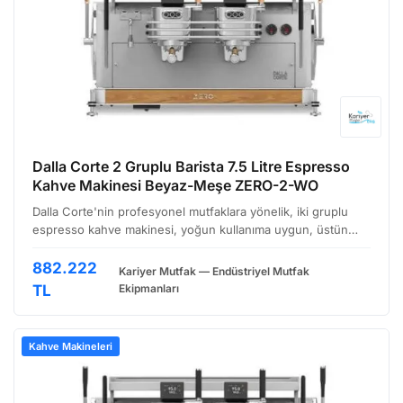
Dalla Corte 2 Gruplu Barista 7.5 Litre Espresso
Kahve Makinesi Beyaz-Meşe ZERO-2-WO
Dalla Corte'nin profesyonel mutfaklara yönelik, iki gruplu
espresso kahve makinesi, yoğun kullanıma uygun, üstün
performans ve kullanıcı dostu tasarımın birleşimi. Beyaz
gövde ve meşe detaylarıyla şık bir görünüm sunan b…
882.222
Kariyer Mutfak — Endüstriyel Mutfak
TL
Ekipmanları
Kahve Makineleri