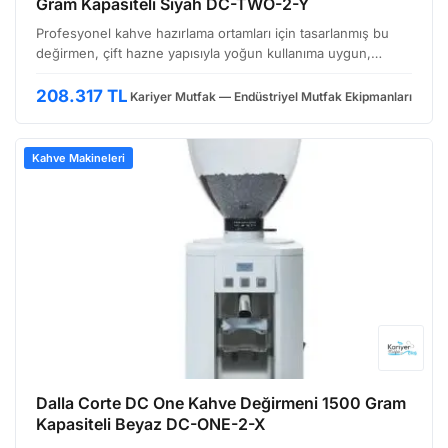
Gram Kapasiteli Siyah DC-TWO-2-Y
Profesyonel kahve hazırlama ortamları için tasarlanmış bu
değirmen, çift hazne yapısıyla yoğun kullanıma uygun,
verimli bir çözümdür. Özellikle birden fazla kahve çekirdeği
çeşidini kullanmak isteyen kafeler, pastaneler …
208.317 TL
Kariyer Mutfak — Endüstriyel Mutfak Ekipmanları
Kahve Makineleri
Dalla Corte DC One Kahve Değirmeni 1500 Gram
Kapasiteli Beyaz DC-ONE-2-X