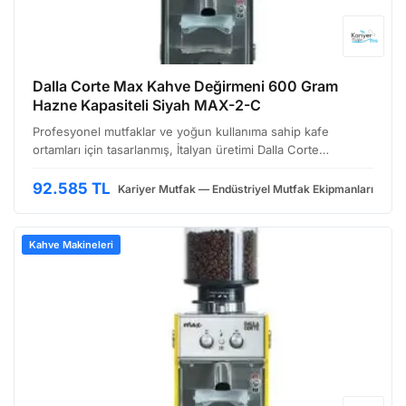
Dalla Corte Max Kahve Değirmeni 600 Gram
Hazne Kapasiteli Siyah MAX-2-C
Profesyonel mutfaklar ve yoğun kullanıma sahip kafe
ortamları için tasarlanmış, İtalyan üretimi Dalla Corte
markasının MAX serisi değirmenler, hassasiyet ve
performans birleşimini sunuyor. MAX-2-C modeli, özellikle
92.585 TL
Kariyer Mutfak — Endüstriyel Mutfak Ekipmanları
özel …
Kahve Makineleri