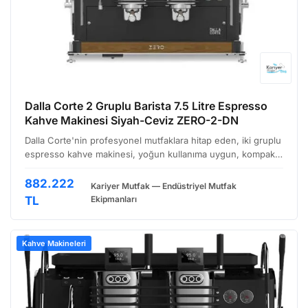
Dalla Corte 2 Gruplu Barista 7.5 Litre Espresso
Kahve Makinesi Siyah-Ceviz ZERO-2-DN
Dalla Corte'nin profesyonel mutfaklara hitap eden, iki gruplu
espresso kahve makinesi, yoğun kullanıma uygun, kompakt
ve performans odaklı bir çözüm sunuyor. Özellikle kafe,
restoran ve otel gibi işletmeler için tasarlan…
882.222
Kariyer Mutfak — Endüstriyel Mutfak
TL
Ekipmanları
Kahve Makineleri