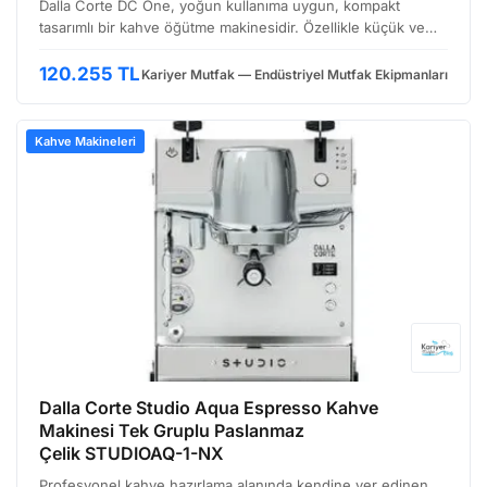
Dalla Corte DC One, yoğun kullanıma uygun, kompakt
tasarımlı bir kahve öğütme makinesidir. Özellikle küçük ve
orta ölçekli işletmeler, butik kafeler ve ev tipi kullanıcılara
hitap eden bu model, hem performans hem de kul…
120.255 TL
Kariyer Mutfak — Endüstriyel Mutfak Ekipmanları
Kahve Makineleri
Dalla Corte Studio Aqua Espresso Kahve
Makinesi Tek Gruplu Paslanmaz
Çelik STUDIOAQ-1-NX
Profesyonel kahve hazırlama alanında kendine yer edinen