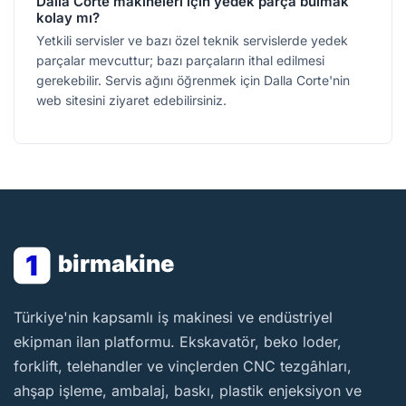
Dalla Corte makineleri için yedek parça bulmak
kolay mı?
Yetkili servisler ve bazı özel teknik servislerde yedek
parçalar mevcuttur; bazı parçaların ithal edilmesi
gerekebilir. Servis ağını öğrenmek için Dalla Corte'nin
web sitesini ziyaret edebilirsiniz.
1
birmakine
BirMakine
Türkiye'nin kapsamlı iş makinesi ve endüstriyel
ekipman ilan platformu. Ekskavatör, beko loder,
forklift, telehandler ve vinçlerden CNC tezgâhları,
ahşap işleme, ambalaj, baskı, plastik enjeksiyon ve