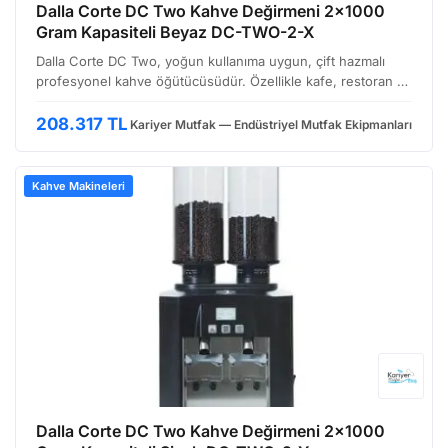
Dalla Corte DC Two Kahve Değirmeni 2×1000
Gram Kapasiteli Beyaz DC-TWO-2-X
Dalla Corte DC Two, yoğun kullanıma uygun, çift hazmalı
profesyonel kahve öğütücüsüdür. Özellikle kafe, restoran ve
oteller gibi işletmelerde iki farklı kahve çekirdeğiyle aynı
anda hızlı servis imkanı sunmak isteyenler …
208.317 TL
Kariyer Mutfak — Endüstriyel Mutfak Ekipmanları
Kahve Makineleri
Dalla Corte DC Two Kahve Değirmeni 2×1000