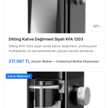
Ditting Kahve Değirmeni Siyah KFA 1203
Ditting KFA 1203 siyah renkli kahve değirmeni, profesyonel
mutfaklarda ve kahvehanelerde yüksek hacimli demleme
ihtiyacını karşılamak üzere tasarlanmış, dayanıklı ve hassas
öğütme performansı sunan bir ekipmandır. Özelli…
217.097 TL
Kariyer Mutfak — Endüstriyel Mutfak Ekipmanları
Kahve Makineleri