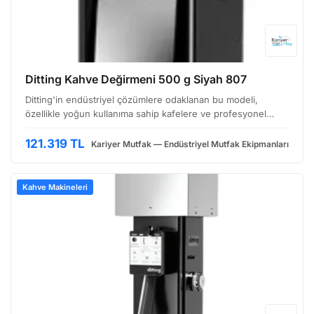
Ditting Kahve Değirmeni 500 g Siyah 807
Ditting'in endüstriyel çözümlere odaklanan bu modeli,
özellikle yoğun kullanıma sahip kafelere ve profesyonel
mutfaklara hitap ediyor. Siyah renkli kasasıyla modern bir
görünüm sunarken, sağlam yapısıyla uzun ömürlü kull…
121.319 TL
Kariyer Mutfak — Endüstriyel Mutfak Ekipmanları
Kahve Makineleri