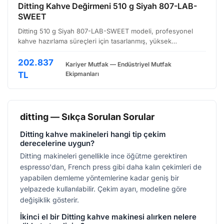
Ditting Kahve Değirmeni 510 g Siyah 807-LAB-
SWEET
Ditting 510 g Siyah 807-LAB-SWEET modeli, profesyonel
kahve hazırlama süreçleri için tasarlanmış, yüksek
performanslı bir konik değirmendir. Özellikle üçüncü nesil
kahve anlayışına odaklanan, single origin çekirdekleri ö…
202.837
Kariyer Mutfak — Endüstriyel Mutfak
TL
Ekipmanları
ditting — Sıkça Sorulan Sorular
Ditting kahve makineleri hangi tip çekim
derecelerine uygun?
Ditting makineleri genellikle ince öğütme gerektiren
espresso'dan, French press gibi daha kalın çekimleri de
yapabilen demleme yöntemlerine kadar geniş bir
yelpazede kullanılabilir. Çekim ayarı, modeline göre
değişiklik gösterir.
İkinci el bir Ditting kahve makinesi alırken nelere