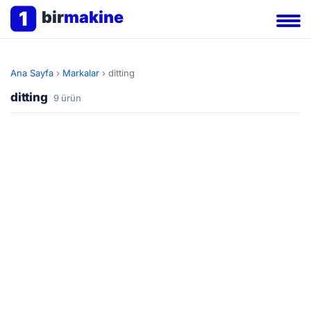
1
bir
makine
Ana Sayfa
›
Markalar
›
ditting
ditting
9 ürün