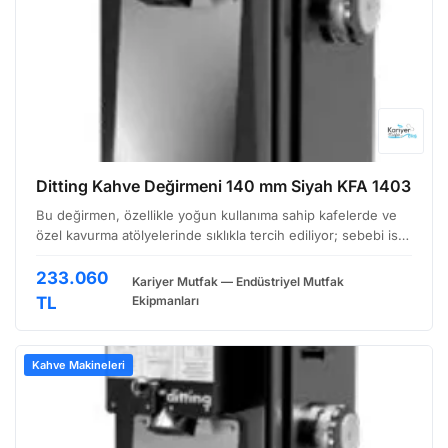
Ditting Kahve Değirmeni 140 mm Siyah KFA 1403
Bu değirmen, özellikle yoğun kullanıma sahip kafelerde ve
özel kavurma atölyelerinde sıklıkla tercih ediliyor; sebebi ise
dayanıklılığı ve tutarlı öğütme performansı. Yüksek
Performanslı Öğütme Teknolojisi Ditting KFA 14…
233.060
Kariyer Mutfak — Endüstriyel Mutfak
TL
Ekipmanları
Kahve Makineleri