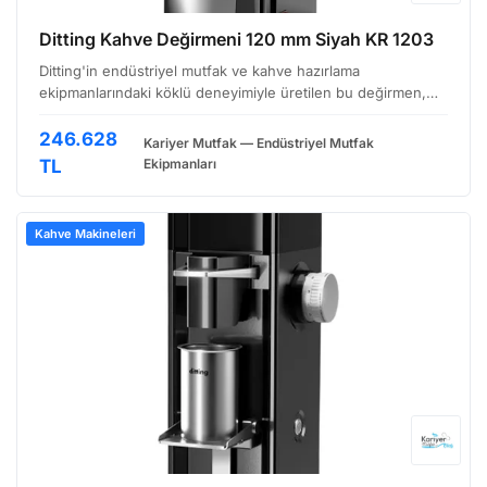
Ditting Kahve Değirmeni 120 mm Siyah KR 1203
Ditting'in endüstriyel mutfak ve kahve hazırlama
ekipmanlarındaki köklü deneyimiyle üretilen bu değirmen,
özellikle yoğun kullanıma uygun,Cohort 1203 modelidir.
Siyah renkli, dayanıklı gövdesi ve 120 mm'lik öğütme çapı i…
246.628
Kariyer Mutfak — Endüstriyel Mutfak
TL
Ekipmanları
Kahve Makineleri