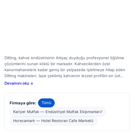
Ditting, kahve endüstrisinin ihtiyaç duyduğu profesyonel öğütme
çözümlerini sunan köklü bir markadır. Kahvecilerden özel
kavurmahanelere kadar geniş bir yelpazede işletmeye hitap eden
Ditting makineleri, taze çekilmiş kahvenin lezzet profilini en üst
düzeye çıkarmak için tasarlanmıştır. Bu ekipmanlar, ev tipi
Devamını oku ↓
kullanımdan ziyade ticari ortamlarda, kafe zincirlerinde ve büyük
ölçekli üretim tesislerinde sıklıkla görülür; öğütme ayarlarının
hassasiyeti ve dayanıklılığı dikkat edilmesi gereken temel
Firmaya göre:
Tümü
özelliklerdir. BirMakine'de bulunan Ditting ilanlarını inceleyerek,
yeni veya ikinci el seçenekleri arasında karşılaştırma yapabilir,
Kariyer Mutfak — Endüstriyel Mutfak Ekipmanları
7
işletmenizin ihtiyaçlarına en uygun modeli bulabilirsiniz. Kahve
Horecamark — Hotel Restoran Cafe Marketi
2
kalitesini yükseltmek isteyen herkes için, doğru öğütme makinesi
seçimi bir yatırım olarak değerlendirilmelidir.