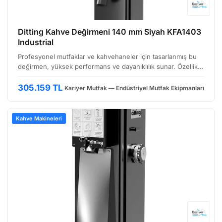
Ditting Kahve Değirmeni 140 mm Siyah KFA1403
Industrial
Profesyonel mutfaklar ve kahvehaneler için tasarlanmış bu
değirmen, yüksek performans ve dayanıklılık sunar. Özellikle
yoğun kullanıma uygun, endüstriyel standartlarda bir
ekipmandır. Ditting'in sunduğu hassas öğütme tek…
305.159 TL
Kariyer Mutfak — Endüstriyel Mutfak Ekipmanları
Kahve Makineleri