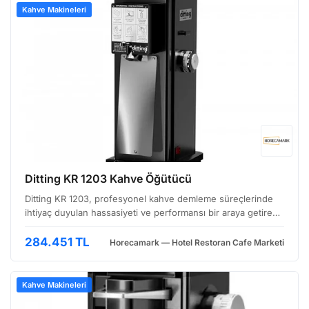
Kahve Makineleri
Ditting KR 1203 Kahve Öğütücü
Ditting KR 1203, profesyonel kahve demleme süreçlerinde
ihtiyaç duyulan hassasiyeti ve performansı bir araya getiren,
İsviçre yapımı bir disk öğütücü modelidir. Özellikle yoğun
kullanıma uygun tasarlanmış bu cihaz, baris…
284.451 TL
Horecamark — Hotel Restoran Cafe Marketi
Kahve Makineleri