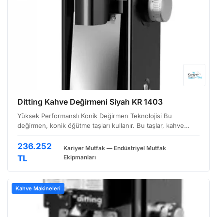
Ditting Kahve Değirmeni Siyah KR 1403
Yüksek Performanslı Konik Değirmen Teknolojisi Bu
değirmen, konik öğütme taşları kullanır. Bu taşlar, kahve
çekirdeklerini nazikçe öğütür ve kahvenin aromasını
korumaya yardımcı olur. Konik değirmenler, diskli
236.252
Kariyer Mutfak — Endüstriyel Mutfak
değirmenle…
TL
Ekipmanları
Kahve Makineleri