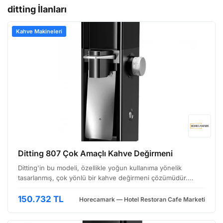
ditting İlanları
Kahve Makineleri
Ditting 807 Çok Amaçlı Kahve Değirmeni
Ditting'in bu modeli, özellikle yoğun kullanıma yönelik
tasarlanmış, çok yönlü bir kahve değirmeni çözümüdür.
Profesyonel barista ortamlarından, özel kavurma atölyelerine
kadar geniş bir yelpazede kullanım imkanı sunar. …
150.732 TL
Horecamark — Hotel Restoran Cafe Marketi