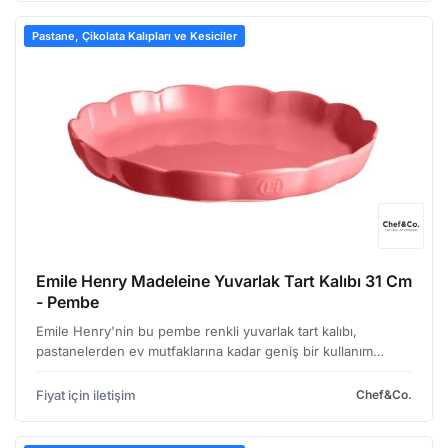
Pastane, Çikolata Kalıpları ve Kesiciler
Emile Henry Madeleine Yuvarlak Tart Kalıbı 31 Cm
- Pembe
Emile Henry'nin bu pembe renkli yuvarlak tart kalıbı,
pastanelerden ev mutfaklarına kadar geniş bir kullanım
yelpazesine hitap ediyor. Profesyonel mutfaklarda ve hobi
amaçlı tatlı yapımında, özellikle de madeleine gibi k…
Fiyat için iletişim
Chef&Co.