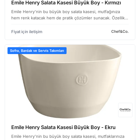
Emile Henry Salata Kasesi Büyük Boy - Kırmızı
Emile Henry'nin bu büyük boy salata kasesi, mutfağınıza
hem renk katacak hem de pratik çözümler sunacak. Özellikle
yoğun kullanıma uygun, dayanıklı yapısıyla öne çıkıyor.
Kırmızı renk seçeneği, mutfak dekorasyonunuza can…
Fiyat için iletişim
Chef&Co.
Sofra, Bardak ve Servis Takımları
Emile Henry Salata Kasesi Büyük Boy - Ekru
Emile Henry'nin bu büyük boy salata kasesi, mutfaklarınıza