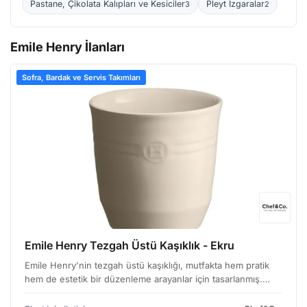
Pastane, Çikolata Kalıpları ve Kesiciler
Pleyt Izgaralar
3
2
Emile Henry İlanları
Sofra, Bardak ve Servis Takımları
Emile Henry Tezgah Üstü Kaşıklık - Ekru
Emile Henry'nin tezgah üstü kaşıklığı, mutfakta hem pratik
hem de estetik bir düzenleme arayanlar için tasarlanmış.
Geleneksel Fransız seramik sanatı ile modern tasarımın
buluştuğu bu ürün, mutfak tezgahında işlevselliği…