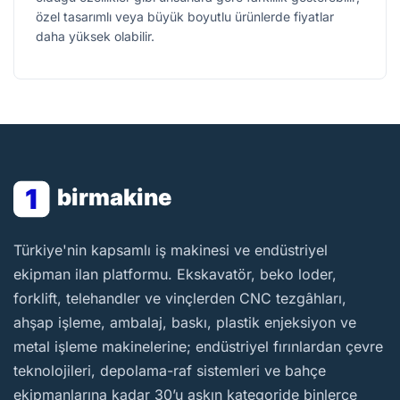
özel tasarımlı veya büyük boyutlu ürünlerde fiyatlar
daha yüksek olabilir.
1
birmakine
BirMakine
Türkiye'nin kapsamlı iş makinesi ve endüstriyel
ekipman ilan platformu. Ekskavatör, beko loder,
forklift, telehandler ve vinçlerden CNC tezgâhları,
ahşap işleme, ambalaj, baskı, plastik enjeksiyon ve
metal işleme makinelerine; endüstriyel fırınlardan çevre
teknolojileri, depolama-raf sistemleri ve bahçe
ekipmanlarına kadar 30’u aşkın kategoride binlerce