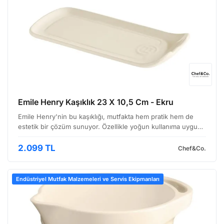
Emile Henry Kaşıklık 23 X 10,5 Cm - Ekru
Emile Henry'nin bu kaşıklığı, mutfakta hem pratik hem de
estetik bir çözüm sunuyor. Özellikle yoğun kullanıma uygun,
dayanıklı yapısıyla dikkat çekiyor. Ekru rengi, mutfak
dekor◥nıza sıcaklık katarken, işlevselliğiyle de…
2.099 TL
Chef&Co.
Endüstriyel Mutfak Malzemeleri ve Servis Ekipmanları