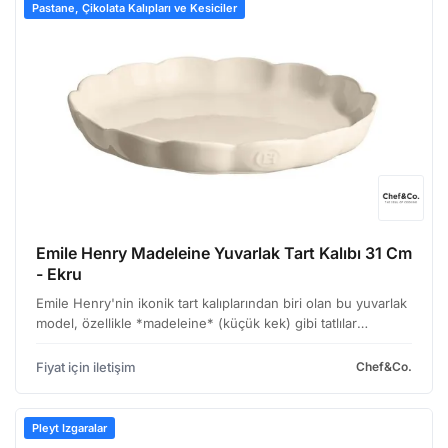
Pastane, Çikolata Kalıpları ve Kesiciler
Emile Henry Madeleine Yuvarlak Tart Kalıbı 31 Cm
- Ekru
Emile Henry'nin ikonik tart kalıplarından biri olan bu yuvarlak
model, özellikle *madeleine* (küçük kek) gibi tatlılar
hazırlamak için tasarlanmış. Ancak, kullanım alanıyla sınırlı
kalmayıp, çeşitli tart ve pasta tarifle…
Fiyat için iletişim
Chef&Co.
Pleyt Izgaralar