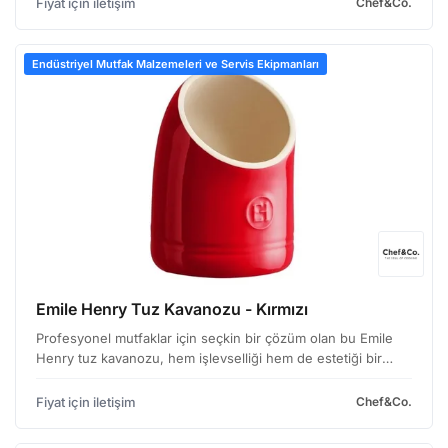
Fiyat için iletişim
Chef&Co.
Endüstriyel Mutfak Malzemeleri ve Servis Ekipmanları
Emile Henry Tuz Kavanozu - Kırmızı
Profesyonel mutfaklar için seçkin bir çözüm olan bu Emile
Henry tuz kavanozu, hem işlevselliği hem de estetiği bir
araya getiriyor. Mutfak ekipmanlarında kalite ve dayanıklılığın
öneminin farkında olan işletmeler için id…
Fiyat için iletişim
Chef&Co.