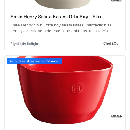
Emile Henry Salata Kasesi Orta Boy - Ekru
Emile Henry'nin bu orta boy salata kasesi, mutfaklarınıza
hem işlevsellik hem de estetik bir dokunuş katmak için
tasarlandı. Özellikle yoğun kullanıma uygun, dayanıklı
yapısıyla dikkat çekiyor. Kase, özellikle otel, rest…
Fiyat için iletişim
Chef&Co.
Sofra, Bardak ve Servis Takımları