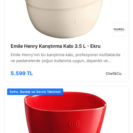
Emile Henry Karıştırma Kabı 3.5 L - Ekru
Emile Henry'nin bu karıştırma kabı, profesyonel mutfaklarda
ve pastanelerde yoğun kullanıma uygun, dayanıklı ve
kullanışlı bir çözümdür. Özellikle hamur işleri, sos hazırlama
ve büyük ölçekli karışımlar için ideal bir se…
5.599 TL
Chef&Co.
Sofra, Bardak ve Servis Takımları