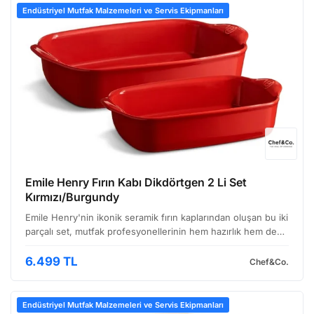
Endüstriyel Mutfak Malzemeleri ve Servis Ekipmanları
Emile Henry Fırın Kabı Dikdörtgen 2 Li Set
Kırmızı/Burgundy
Emile Henry'nin ikonik seramik fırın kaplarından oluşan bu iki
parçalı set, mutfak profesyonellerinin hem hazırlık hem de
sunum aşamasında ihtiyaç duyduğu pratikliği ve estetiği bir
araya getiriyor. Kırmızı ve burgundini…
6.499 TL
Chef&Co.
Endüstriyel Mutfak Malzemeleri ve Servis Ekipmanları