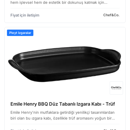
hem işlevsel hem de estetik bir dokunuş katmak için
tasarlandı. Özellikle yoğun kullanıma uygun, dayanıklı
yapısıyla öne çıkıyor. Kase, geniş ağız yapısı sayesin…
Fiyat için iletişim
Chef&Co.
Pleyt Izgaralar
Emile Henry BBQ Düz Tabanlı Izgara Kabı - Trüf
Emile Henry'nin mutfaklara getirdiği yenilikçi tasarımlardan
biri olan bu ızgara kabı, özellikle trüf aromasını yoğun bir
şekilde kullanmayı seven şefler ve gurmeler için özel olarak
geliştirilmiş. Hem profesyonel mutfak…