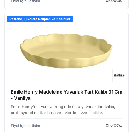
Fiyat için iletişim
Chef&Co.
Pastane, Çikolata Kalıpları ve Kesiciler
Emile Henry Madeleine Yuvarlak Tart Kalıbı 31 Cm
- Vanilya
Emile Henry'nin vanilya rengindeki bu yuvarlak tart kalıbı,
profesyonel mutfaklarda ve evlerde lezzetli tatlılar
hazırlamak için tasarlanmıştır. Fransız seramik üreticisi Emile
Henry'nin sunduğu bu ürün, hem estetik görü…
Fiyat için iletişim
Chef&Co.