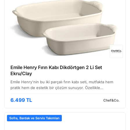
Emile Henry Fırın Kabı Dikdörtgen 2 Li Set
Ekru/Clay
Emile Henry'nin bu iki parçalı fırın kabı seti, mutfakta hem
pratik hem de estetik bir çözüm sunuyor. Özellikle
profesyonel mutfaklarda ve evde fırın deneyimini
zenginleştirmek için tasarlanmış olan bu set, dayanıklılığı…
6.499 TL
Chef&Co.
Sofra, Bardak ve Servis Takımları