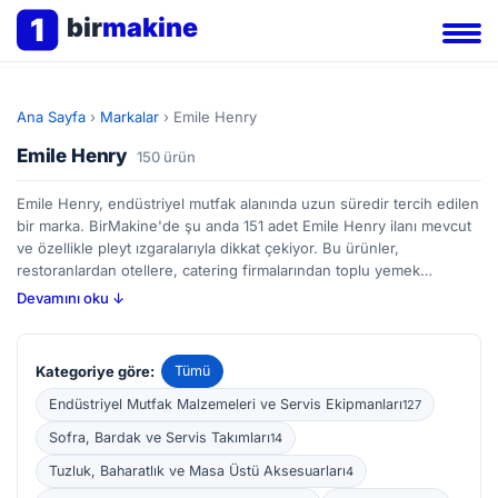
1
bir
makine
Ana Sayfa
›
Markalar
›
Emile Henry
Emile Henry
150 ürün
Emile Henry, endüstriyel mutfak alanında uzun süredir tercih edilen
bir marka. BirMakine'de şu anda 151 adet Emile Henry ilanı mevcut
ve özellikle pleyt ızgaralarıyla dikkat çekiyor. Bu ürünler,
restoranlardan otellere, catering firmalarından toplu yemek
hazırlayan işletmelere kadar geniş bir kullanım alanına sahip. Pleyt
Devamını oku ↓
ızgaralar, et, tavuk, sebze gibi farklı malzemelerin eşit pişirilmesi ve
kontrollü kızartılması için idealdir. Emile Henry'nin sunduğu bu
ekipmanlar, ısıyı homojen dağıtarak lezzetli ve tutarlı sonuçlar elde
Kategoriye göre:
Tümü
etmenizi mümkün kılar. Alıcılar, dayanıklılık, yüzey özellikleri
(yapışmazlık gibi) ve farklı boyut seçeneklerini değerlendirerek
Endüstriyel Mutfak Malzemeleri ve Servis Ekipmanları
127
ihtiyaçlarına en uygun modeli seçebilirler. BirMakine platformu
Sofra, Bardak ve Servis Takımları
14
üzerinden yeni ve ikinci el ilanları karşılaştırarak bütçenize uygun
bir Emile Henry ürünü bulabilirsiniz.
Tuzluk, Baharatlık ve Masa Üstü Aksesuarları
4