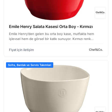
Emile Henry Salata Kasesi Orta Boy - Kırmızı
Emile Henry’den gelen bu orta boy kase, mutfakta hem
işlevsel hem de görsel bir katkı sunuyor. Kırmızı renk
seçeneği, özellikle sıcak ve samimi bir ambiyans yaratmak
isteyen işletmeler için ideal bir tercih olabilir. Day…
Fiyat için iletişim
Chef&Co.
Sofra, Bardak ve Servis Takımları