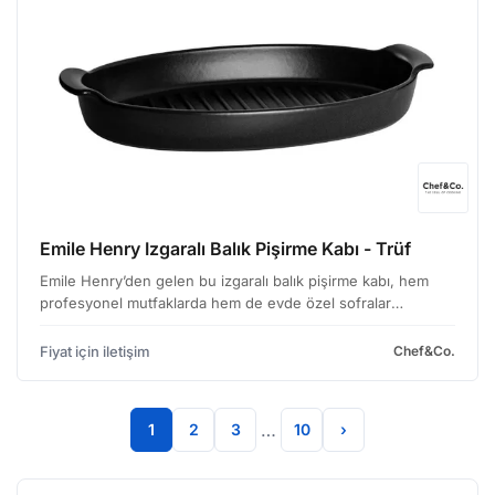
Emile Henry Izgaralı Balık Pişirme Kabı - Trüf
Emile Henry’den gelen bu izgaralı balık pişirme kabı, hem
profesyonel mutfaklarda hem de evde özel sofralar
hazırlamak isteyenler için ideal bir çözüm sunuyor. Trüf
rengiyle şıklığı ve performansı bir araya getiren bu ka…
Fiyat için iletişim
Chef&Co.
…
1
2
3
10
›