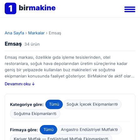
1
bir
makine
Ana Sayfa
›
Markalar
›
Emsaş
Emsaş
34 ürün
Emsaş markası, özellikle gıda işleme tesislerinden, otel
restoranlara, soğuk hava depolarından üretim süreçlerine kadar
geniş bir yelpazede kullanılan buz makineleri ve soğutma
ekipmanları konusunda faaliyet gösteriyor. BirMakine'de aktif olarak
34 ilanla temsil edilen Emsaş, endüstriyel buz üretimi, su soğutma,
Devamını oku ↓
klima sistemleri gibi farklı ihtiyaçlara yönelik çözümler sunuyor.
Soğuk zincir uygulamalarında çalışanlar için güvenilirliği ve enerji
verimliliği öncelikli unsurlardır; bu nedenle Emsaş ekipmanlarının
Kategoriye göre:
Tümü
Soğuk İçecek Ekipmanları
19
kapasitesi, soğutma gücü ve bakım kolaylığı değerlendirilmesi
gereken noktalardır. BirMakine platformu üzerinden yeni ve ikinci
Soğutma Ekipmanları
15
el Emsaş makinelerini karşılaştırarak işletmenizin özel
gereksinimlerine uygun seçimi yapabilirsiniz.
Firmaya göre:
Tümü
Arıgastro Endüstriyel Mutfak
19
Kariyer Mutfak — Endüstriyel Mutfak Ekipmanları
15